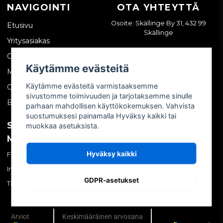
NAVIGOINTI
OTA YHTEYTTÄ
Osoite: Skällinge By 31, 432 99
Etusivu
Skällinge
Yritysasiakas
Ota yhteyttä
Käytämme evästeitä
Meistä
Käytämme evästeitä varmistaaksemme
Ostoehdot
sivustomme toimivuuden ja tarjotaksemme sinulle
Blogi
parhaan mahdollisen käyttökokemuksen. Vahvista
suostumuksesi painamalla Hyväksy kaikki tai
SOSIAALINEN
OMA TILI
muokkaa asetuksista.
MEDIA
Kirjaudu sisään
Hyväksy kaikki
Facebook
Luo tili
Instagram
Unohtuiko salasana?
GDPR-asetukset
TikTok