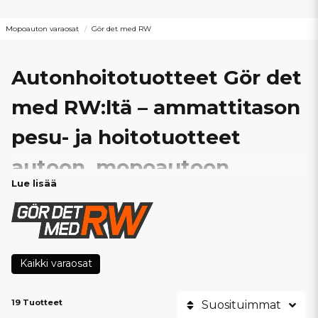
Mopoauton varaosat
Gör det med RW
Autonhoitotuotteet Gör det
med RW:ltä – ammattitason
pesu- ja hoitotuotteet
autoon, mopoautoon
Lue lisää
Meiltä löydät huolellisesti valitun valikoiman autonhoitotuotteita
Gör det med RW
-brändiltä – tunnettu ja arvostettu merkki,
joka on noussut nopeasti suosikiksi autoharrastajien, tee-se-itse-
mekaanikoiden ja ammattimaisten autonhoitajien keskuudessa.
Tuotteet on kehitetty tarjoamaan
tehokas puhdistus,
Kaikki varaosat
pitkäkestoinen suoja ja viimeistelty lopputulos
, olitpa
pesemässä ajoneuvoa kotipihalla tai työskentelemässä
korjaamossa. Erinomainen valinta, kun haluat pitää auton,
19 Tuotteet
Suosituimmat
mopoauton tai A-traktorin erinomaisessa kunnossa ympäri