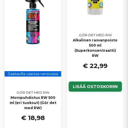
GÖR DET MED RW
Alkalinen rasvanpoisto
500 ml
(Superkonsentraatti)
RW
€ 22,99
Saatavilla useissa versioissa
LISÄÄ OSTOSKORIIN
GÖR DET MED RW
Monipuhdistus RW 500
ml (eri tuoksut) (Gör det
med RW)
€ 18,98