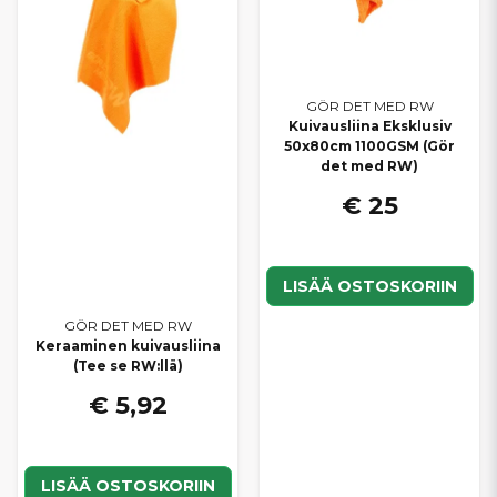
GÖR DET MED RW
Kuivausliina Eksklusiv
50x80cm 1100GSM (Gör
det med RW)
€ 25
LISÄÄ OSTOSKORIIN
GÖR DET MED RW
Keraaminen kuivausliina
(Tee se RW:llä)
€ 5,92
LISÄÄ OSTOSKORIIN