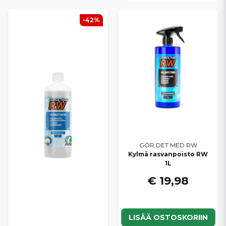
vuoden.
-42%
LAADUKKAAT
AUTONHOITOTUOTTEET
POHJOISIIN OLOSUHTEISIIN
Gör det med RW perustettiin vuonna 2019, ja se on lyhyessä
ajassa saavuttanut vahvan aseman laadukkaiden
autonhoitotuotteiden valmistajana. Tuotteet yhdistävät korkean
suorituskyvyn ja harkitut koostumukset, jotka ovat sekä
tehokkaita että hellävaraisia eri pinnoille.
Saat ammattitason laadun järkevään hintaan – ilman
kompromisseja lopputuloksessa.
GÖR DET MED RW
Kylmä rasvanpoisto RW
KAIKKI PESUUN,
1L
€ 19,98
PUHDISTUKSEEN JA
SUOJAUKSEEN
Valikoimastamme löydät tuotteet koko ajoneuvon hoitoon,
LISÄÄ OSTOSKORIIN
muun muassa: