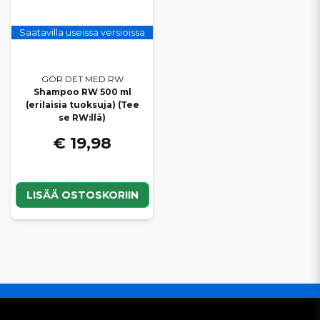
Saatavilla useissa versioissa
GÖR DET MED RW
Shampoo RW 500 ml
(erilaisia tuoksuja) (Tee
se RW:llä)
€ 19,98
LISÄÄ OSTOSKORIIN