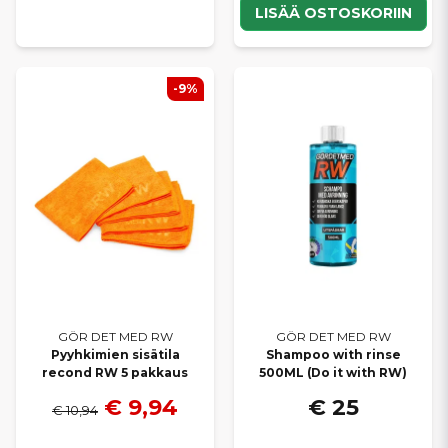
LISÄÄ OSTOSKORIIN
-9%
GÖR DET MED RW
GÖR DET MED RW
Pyyhkimien sisätila
Shampoo with rinse
recond RW 5 pakkaus
500ML (Do it with RW)
€ 9,94
€ 25
€ 10,94