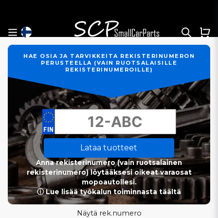
HAE OSIA JA TARVIKKEITA REKISTERINUMERON
PERUSTEELLA (VAIN RUOTSALAISILLE
REKISTERINUMEROILLE)
Lataa tuotteet
Anna rekisterinumero (vain ruotsalainen
rekisterinumero) löytääksesi oikeat varaosat
mopoautollesi.
ⓘ Lue lisää työkalun toiminnasta täältä
Näytä rek.numero