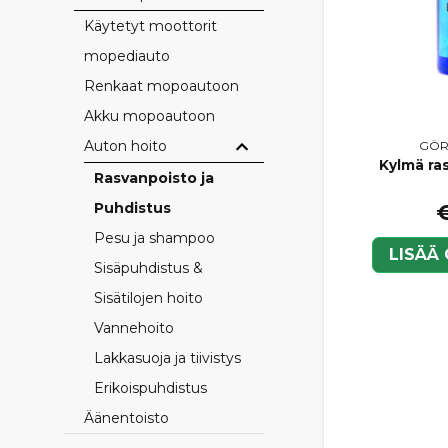
Käytetyt moottorit
mopediauto
Renkaat mopoautoon
Akku mopoautoon
Auton hoito
GÖR
Kylmä ra
Rasvanpoisto ja
Puhdistus
€
Pesu ja shampoo
LISÄÄ
Sisäpuhdistus &
Sisätilojen hoito
Vannehoito
Lakkasuoja ja tiivistys
Erikoispuhdistus
Äänentoisto