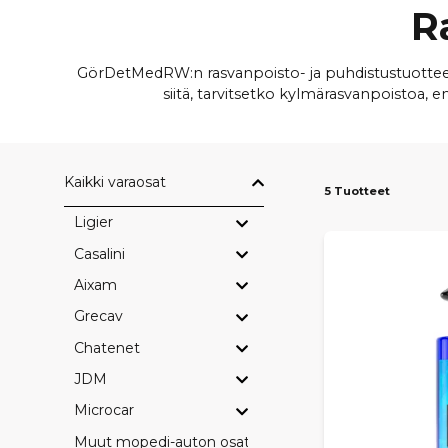
R
GörDetMedRW:n rasvanpoisto- ja puhdistustuotteet o
siitä, tarvitsetko kylmärasvanpoistoa,
Kaikki varaosat
5 Tuotteet
Ligier
Casalini
Aixam
Grecav
Chatenet
JDM
Microcar
Muut mopedi-auton osat