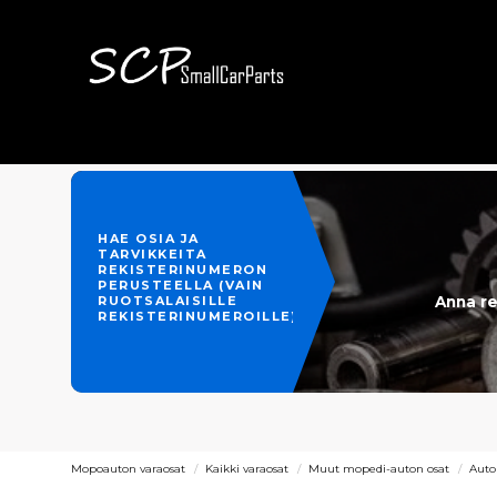
HAE OSIA JA
TARVIKKEITA
REKISTERINUMERON
PERUSTEELLA (VAIN
Anna re
RUOTSALAISILLE
REKISTERINUMEROILLE)
Mopoauton varaosat
Kaikki varaosat
Muut mopedi-auton osat
Auto