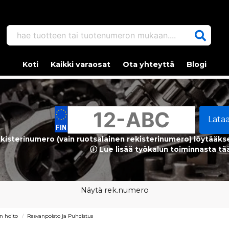
hae tuotteen tai tuotenumeron mukaan....
Koti
Kaikki varaosat
Ota yhteyttä
Blogi
Lata
kisterinumero (vain ruotsalainen rekisterinumero) löytääks
ⓘ Lue lisää työkalun toiminnasta tä
Näytä rek.numero
n hoito
Rasvanpoisto ja Puhdistus