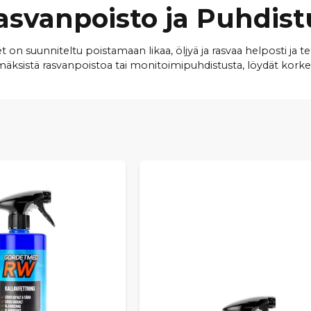
asvanpoisto ja Puhdist
n suunniteltu poistamaan likaa, öljyä ja rasvaa helposti ja te
 emäksistä rasvanpoistoa tai monitoimipuhdistusta, löydät kork