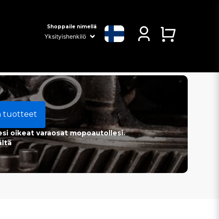
Shoppaile nimellä
a tuotteet
esi oikeat varaosat mopoautollesi.
ältä