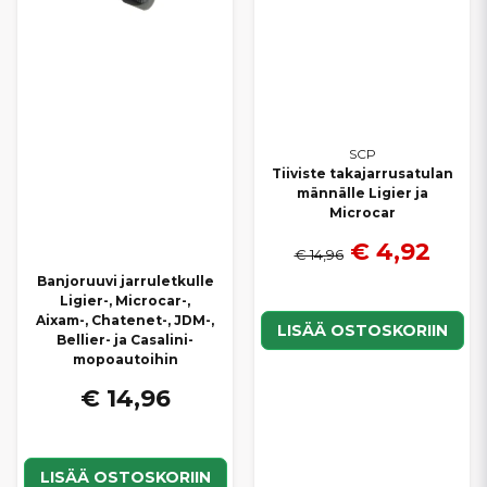
SCP
Tiiviste takajarrusatulan
männälle Ligier ja
Microcar
€ 4,92
€ 14,96
Banjoruuvi jarruletkulle
Ligier-, Microcar-,
Aixam-, Chatenet-, JDM-,
LISÄÄ OSTOSKORIIN
Bellier- ja Casalini-
mopoautoihin
€ 14,96
LISÄÄ OSTOSKORIIN