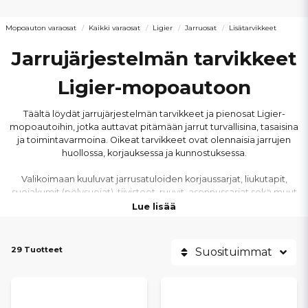
Mopoauton varaosat
Kaikki varaosat
Ligier
Jarruosat
Lisätarvikkeet
Jarrujärjestelmän tarvikkeet
Ligier-mopoautoon
Täältä löydät jarrujärjestelmän tarvikkeet ja pienosat Ligier-
mopoautoihin, jotka auttavat pitämään jarrut turvallisina, tasaisina
ja toimintavarmoina. Oikeat tarvikkeet ovat olennaisia jarrujen
huollossa, korjauksessa ja kunnostuksessa.
Valikoimaan kuuluvat jarrusatuloiden korjaussarjat, liukutapit,
suojakumit (pölysuojat), tiivisteet, ruuvit, asennussarjat sekä muut
tärkeät jarrujärjestelmän komponentit, jotka varmistavat
Lue lisää
jarrusatuloiden, jarrulevyjen ja hydrauliikan moitteettoman
toiminnan.
29 Tuotteet
Suosituimmat
Kaikki tuotteet on mitoitettu tarkasti ja ne sopivat Ligier-malleihin
Myli, JS50, JS50L, JS60, IXO, JS RC, X-Too, Nova ja Ambra. Olipa kyse
kuluvien osien vaihdosta, jarrusatulan tiivistyksestä tai jarrulinjojen
päivittämisestä, löydät meiltä oikeat jarrujärjestelmän tarvikkeet