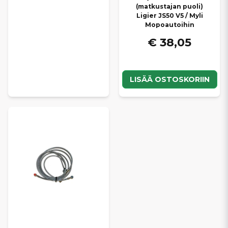
(matkustajan puoli)
Ligier JS50 V5 / Myli
Mopoautoihin
€ 38,05
LISÄÄ OSTOSKORIIN