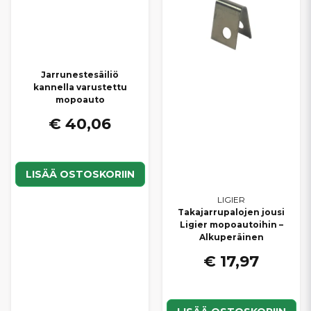
Jarrunestesäiliö
kannella varustettu
mopoauto
€ 40,06
LISÄÄ OSTOSKORIIN
LIGIER
Takajarrupalojen jousi
Ligier mopoautoihin –
Alkuperäinen
€ 17,97