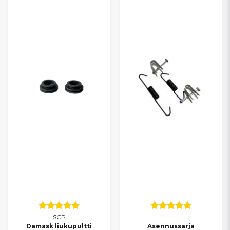
Ligier-mopoautoon – nopeasti toimitettuna ja ajoneuvon
vaatimuksiin sopivina.
SCP
Damask liukupultti
Asennussarja