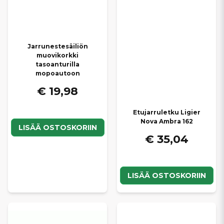
Jarrunestesäiliön
muovikorkki
tasoanturilla
mopoautoon
€ 19,98
Etujarruletku Ligier
Nova Ambra 162
LISÄÄ OSTOSKORIIN
€ 35,04
LISÄÄ OSTOSKORIIN