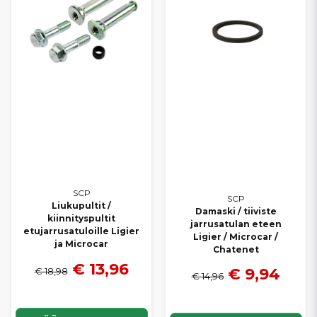
SCP
SCP
Liukupultit /
Damaski / tiiviste
kiinnityspultit
jarrusatulan eteen
etujarrusatuloille Ligier
Ligier / Microcar /
ja Microcar
Chatenet
€ 13,96
€ 9,94
€ 18,98
€ 14,96