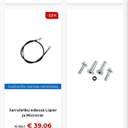
-22%
Saatavilla useissa versioissa
Jarruletku edessä Ligier
ja Microcar
€ 39,06
€ 50,1