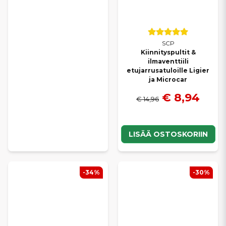
SCP
Kiinnityspultit &
ilmaventtiili
etujarrusatuloille Ligier
ja Microcar
€ 8,94
€ 14,96
LISÄÄ OSTOSKORIIN
-34%
-30%