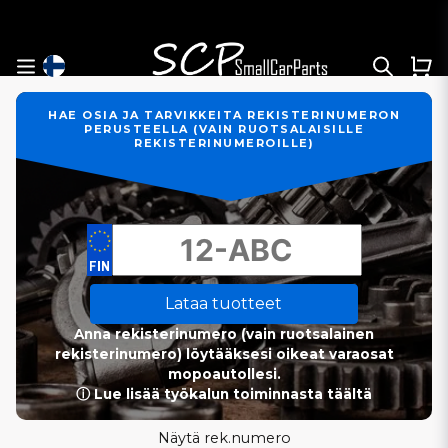
HAE OSIA JA TARVIKKEITA REKISTERINUMERON
PERUSTEELLA (VAIN RUOTSALAISILLE
REKISTERINUMEROILLE)
Lataa tuotteet
Anna rekisterinumero (vain ruotsalainen
rekisterinumero) löytääksesi oikeat varaosat
mopoautollesi.
ⓘ Lue lisää työkalun toiminnasta täältä
Näytä rek.numero