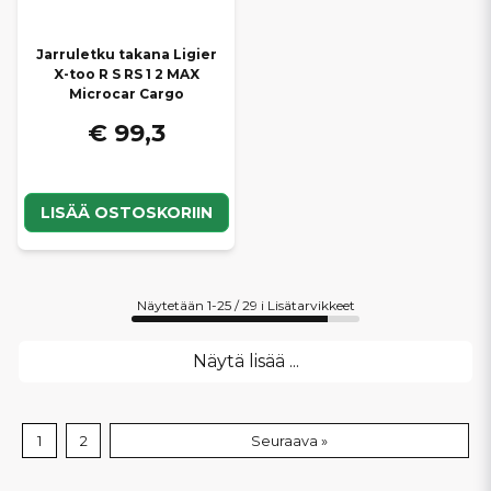
Jarruletku takana Ligier
X-too R S RS 1 2 MAX
Microcar Cargo
€ 99,3
LISÄÄ OSTOSKORIIN
Näytetään 1-25 / 29 i Lisätarvikkeet
Näytä lisää ...
1
2
Seuraava »