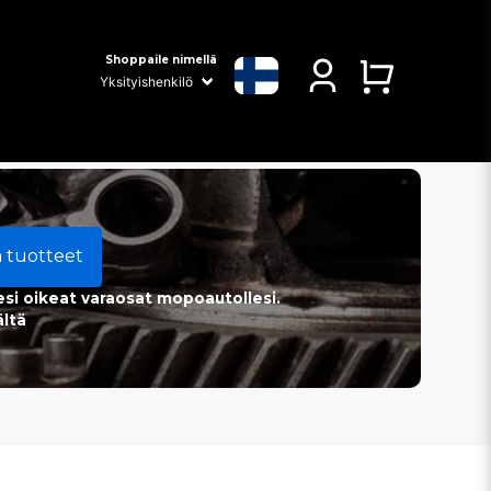
Shoppaile nimellä
a tuotteet
esi oikeat varaosat mopoautollesi.
ältä