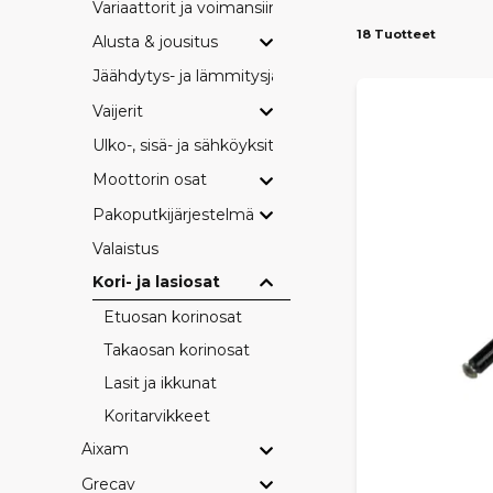
Variaattorit ja voimansiirto
18 Tuotteet
Alusta & jousitus
Jäähdytys- ja lämmitysjärjestelmä
Vaijerit
Ulko-, sisä- ja sähköyksityiskohdat
Moottorin osat
Pakoputkijärjestelmä
Valaistus
Kori- ja lasiosat
Etuosan korinosat
Takaosan korinosat
Lasit ja ikkunat
Koritarvikkeet
Aixam
Grecav