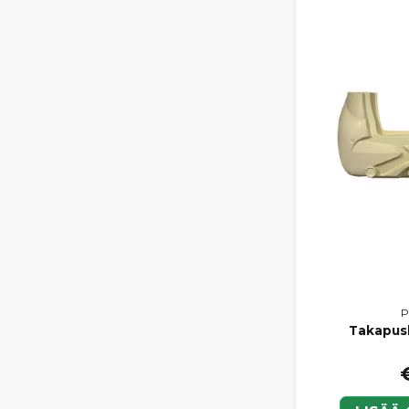
P
Takapusk