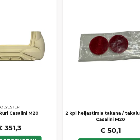
OLYESTERI
uri Casalini M20
2 kpl heijastimia takana / takal
Casalini M20
€ 351,3
€ 50,1