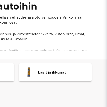
oautoihin
ellisen eheyden ja ajoturvallisuuden. Valikoimaan
korin osat.
nnus- ja viimeistelytarvikkeita, kuten niitit, liimat,
lini M20 -malliin.
a, löydät oikeat osat helposti. Kaikki tuotteet on
itukset
ja
kilpailukykyiset hinnat
, jotta Casalini-
Lasit ja ikkunat