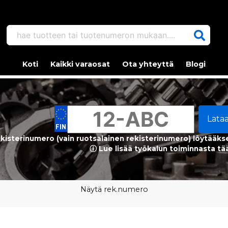
hae tuotteen tai tuotenumeron mukaan....
Koti
Kaikki varaosat
Ota yhteyttä
Blogi
Lata
kisterinumero (vain ruotsalainen rekisterinumero) löytääks
ⓘ Lue lisää työkalun toiminnasta tä
Näytä rek.numero