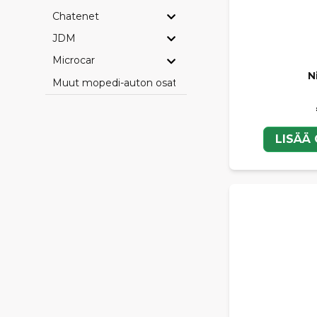
Chatenet
JDM
Microcar
Ni
Muut mopedi-auton osat
LISÄÄ