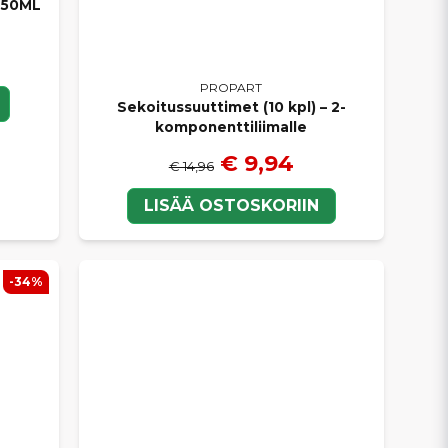
 50ML
PROPART
Sekoitussuuttimet (10 kpl) – 2-
komponenttiliimalle
€ 9,94
€ 14,96
LISÄÄ OSTOSKORIIN
-34%