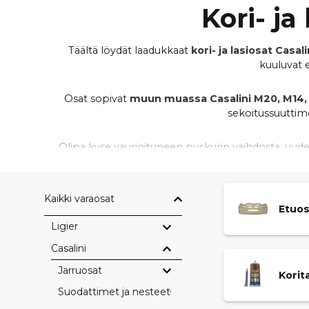
Kori- ja
Täältä löydät laadukkaat
kori- ja lasiosat Casa
kuuluvat e
Osat sopivat
muun muassa Casalini M20, M14, M
sekoitussuuttimet
Olipa kyse vaurioituneen puskurin vaihdosta, uude
valittu hyvän istuvuuden, kestävän rakenteen j
Kaikki varaosat
Etuos
Ligier
Casalini
Jarruosat
Korit
Suodattimet ja nesteet