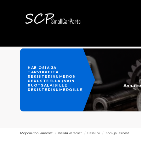
HAE OSIA JA
TARVIKKEITA
REKISTERINUMERON
PERUSTEELLA (VAIN
Anna re
RUOTSALAISILLE
REKISTERINUMEROILLE)
Mopoauton varaosat
Kaikki varaosat
Casalini
Kori- ja lasiosat