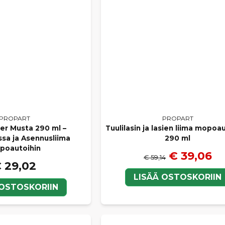
PROPART
PROPART
ler Musta 290 ml –
Tuulilasin ja lasien liima mopoa
ssa ja Asennusliima
290 ml
poautoihin
€ 39,06
€ 59,14
 29,02
LISÄÄ OSTOSKORIIN
 OSTOSKORIIN