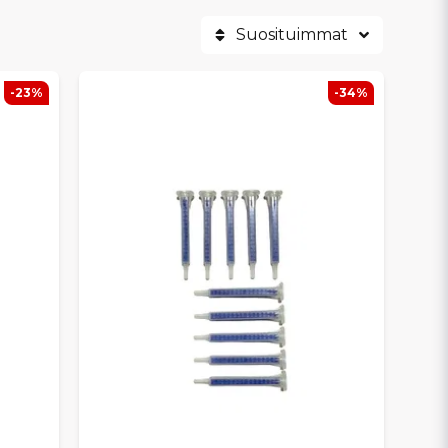
Suosituimmat
-23%
-34%