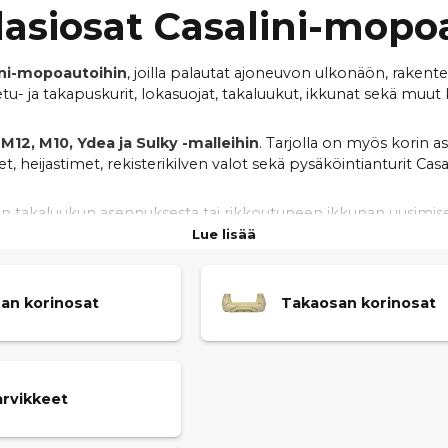
 lasiosat Casalini-mop
lini-mopoautoihin
, joilla palautat ajoneuvon ulkonäön, rakente
tu- ja takapuskurit, lokasuojat, takaluukut, ikkunat sekä muut 
12, M10, Ydea ja Sulky -malleihin
. Tarjolla on myös korin ase
, heijastimet, rekisterikilven valot sekä pysäköintianturit Casa
n takaluukun asennuksesta tai rikkoutuneen ikkunan uusimisest
a helpon asennuksen varmistamiseksi. Tarjoamme
nopeat toim
Lue lisää
mopoautosi on nopeasti jälleen siisti ja ajovalmis.
an korinosat
Takaosan korinosat
arvikkeet