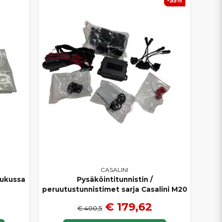
-55%
CASALINI
uukussa
Pysäköintitunnistin /
peruutustunnistimet sarja Casalini M20
€ 179,62
€ 400,5