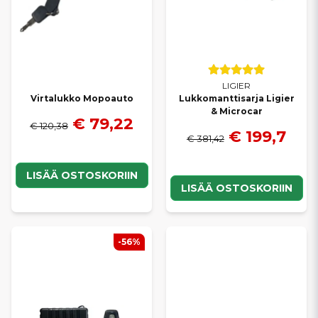
LIGIER
Virtalukko Mopoauto
Lukkomanttisarja Ligier
& Microcar
€ 79,22
€ 120,38
€ 199,7
€ 381,42
LISÄÄ OSTOSKORIIN
LISÄÄ OSTOSKORIIN
-56%