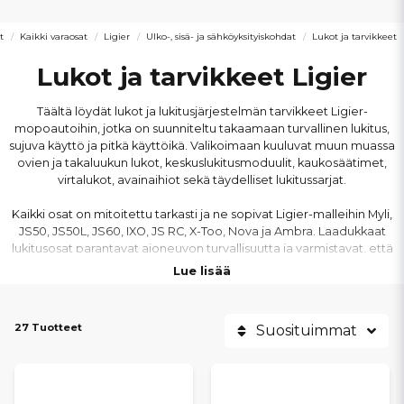
t
Kaikki varaosat
Ligier
Ulko-, sisä- ja sähköyksityiskohdat
Lukot ja tarvikkeet
Lukot ja tarvikkeet Ligier
Täältä löydät lukot ja lukitusjärjestelmän tarvikkeet Ligier-
mopoautoihin, jotka on suunniteltu takaamaan turvallinen lukitus,
sujuva käyttö ja pitkä käyttöikä. Valikoimaan kuuluvat muun muassa
ovien ja takaluukun lukot, keskuslukitusmoduulit, kaukosäätimet,
virtalukot, avainaihiot sekä täydelliset lukitussarjat.
Kaikki osat on mitoitettu tarkasti ja ne sopivat Ligier-malleihin Myli,
JS50, JS50L, JS60, IXO, JS RC, X-Too, Nova ja Ambra. Laadukkaat
lukitusosat parantavat ajoneuvon turvallisuutta ja varmistavat, että
ovet ja luukut toimivat luotettavasti päivittäisessä käytössä.
Lue lisää
Olipa kyse rikkoutuneen lukon vaihdosta tai koko
lukitusjärjestelmän päivityksestä, löydät meiltä oikeat lukot ja
27 Tuotteet
Suosituimmat
tarvikkeet Ligier-mopoautoon – nopeasti toimitettuna ja
ajoneuvon vaatimuksiin sopivina.