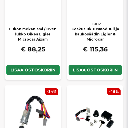
LIGIER
Lukon mekanismi / Oven
Keskuslukitusmoduuli ja
lukko Oikea Ligier
kaukosäädin Ligier &
Microcar Aixam
Microcar
€ 88,25
€ 115,36
LISÄÄ OSTOSKORIIN
LISÄÄ OSTOSKORIIN
-34%
-48%