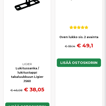
Oven lukko sis. 2 avainta
€ 49,1
€ 59,14
LISÄÄ OSTOSKORIIN
LIGIER
Lukitussanka /
lukitustappi
takaluukkuun Ligier
JS60
€ 38,05
€ 46,08