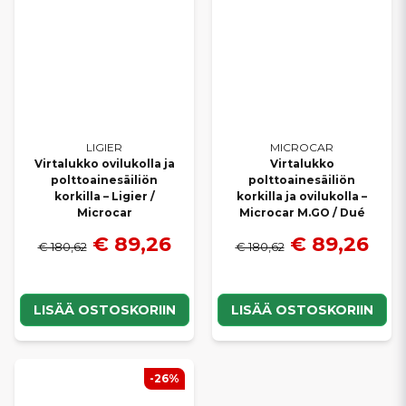
LIGIER
MICROCAR
Virtalukko ovilukolla ja
Virtalukko
polttoainesäiliön
polttoainesäiliön
korkilla – Ligier /
korkilla ja ovilukolla –
Microcar
Microcar M.GO / Dué
€ 89,26
€ 89,26
€ 180,62
€ 180,62
LISÄÄ OSTOSKORIIN
LISÄÄ OSTOSKORIIN
-26%