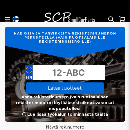
HAE OSIA JA TARVIKKEITA REKISTERINUMERON
PERUSTEELLA (VAIN RUOTSALAISILLE
REKISTERINUMEROILLE)
Lataa tuotteet
Anna rekisterinumero (vain ruotsalainen
rekisterinumero) löytääksesi oikeat varaosat
mopoautollesi.
ⓘ Lue lisää työkalun toiminnasta täältä
Näytä rek.numero