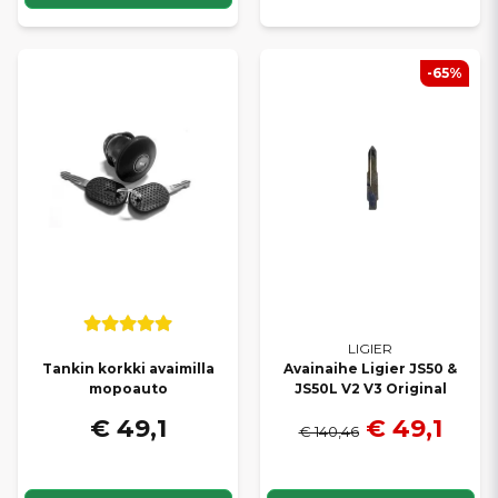
-65%
LIGIER
Tankin korkki avaimilla
Avainaihe Ligier JS50 &
mopoauto
JS50L V2 V3 Original
€ 49,1
€ 49,1
€ 140,46