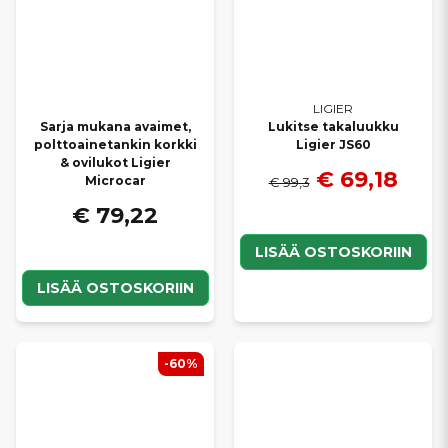
LIGIER
Sarja mukana avaimet,
Lukitse takaluukku
polttoainetankin korkki
Ligier JS60
& ovilukot Ligier
€ 69,18
Microcar
€ 99,3
€ 79,22
LISÄÄ OSTOSKORIIN
LISÄÄ OSTOSKORIIN
-60%