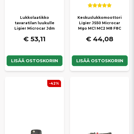
Lukkolaatikko
Keskuslukkomoottori
tavaratilan luukulle
Ligier JS50 Microcar
Ligier Microcar Jdm
Mgo MC1 MC2 M8 F8C
€ 53,11
€ 44,08
LISÄÄ OSTOSKORIIN
LISÄÄ OSTOSKORIIN
-42%