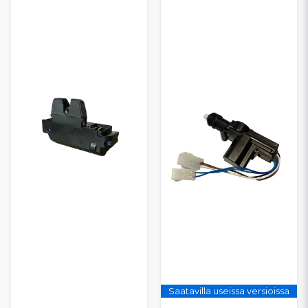
Saatavilla useissa versioissa