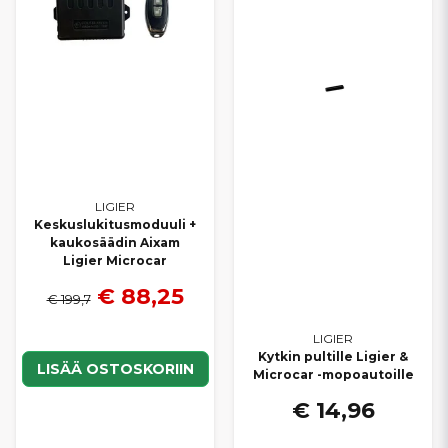
LIGIER
Keskuslukitusmoduuli +
kaukosäädin Aixam
Ligier Microcar
€ 88,25
€ 199,7
LIGIER
Kytkin pultille Ligier &
LISÄÄ OSTOSKORIIN
Microcar -mopoautoille
€ 14,96