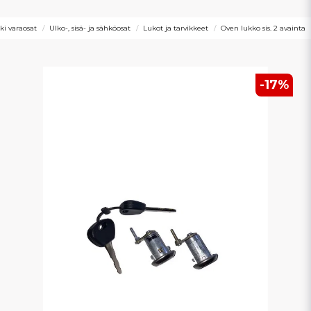
ki varaosat
Ulko-, sisä- ja sähköosat
Lukot ja tarvikkeet
Oven lukko sis. 2 avainta
-
17
%