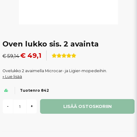
Oven lukko sis. 2 avainta
€ 49,1
€ 59,14
Ovelukko 2 avaimella Microcar- ja Ligier-mopedeihin.
Lue lisää
Tuotenro 842
LISÄÄ OSTOSKORIIN
-
+