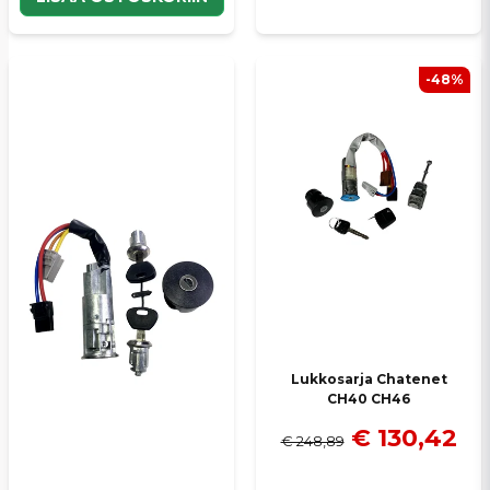
-48%
Lukkosarja Chatenet
CH40 CH46
€ 130,42
€ 248,89