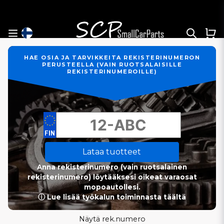
HAE OSIA JA TARVIKKEITA REKISTERINUMERON
PERUSTEELLA (VAIN RUOTSALAISILLE
REKISTERINUMEROILLE)
Lataa tuotteet
Anna rekisterinumero (vain ruotsalainen
rekisterinumero) löytääksesi oikeat varaosat
mopoautollesi.
ⓘ Lue lisää työkalun toiminnasta täältä
Näytä rek.numero