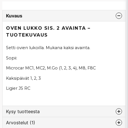
Kuvaus
OVEN LUKKO SIS. 2 AVAINTA –
TUOTEKUVAUS
Setti ovien lukoilla. Mukana kaksi avainta.
Sopii:
Microcar MC1, MC2, M.Go (1, 2, 3, 4), M8, F8C
Kaksipäivät 1, 2, 3
Ligier JS RC
Kysy tuotteesta
Arvostelut (1)
question
Kysy meiltä tästä tuotteesta...