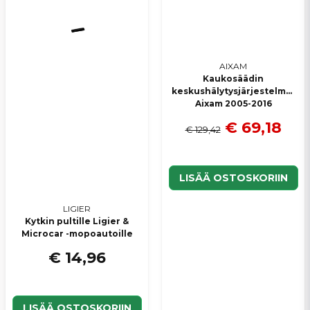
Lähetä kysymys
AIXAM
Kaukosäädin
keskushälytysjärjestelmällä
Aixam 2005-2016
€ 69,18
€ 129,42
LISÄÄ OSTOSKORIIN
LIGIER
Kytkin pultille Ligier &
Microcar -mopoautoille
€ 14,96
LISÄÄ OSTOSKORIIN