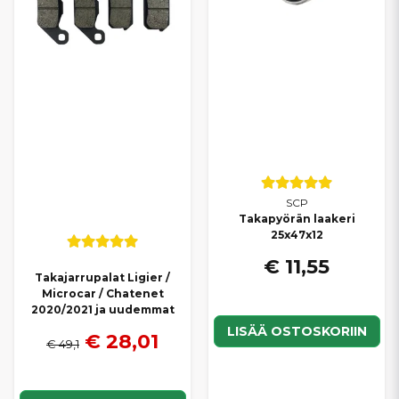
SCP
Takapyörän laakeri
25x47x12
€ 11,55
Takajarrupalat Ligier /
Microcar / Chatenet
2020/2021 ja uudemmat
LISÄÄ OSTOSKORIIN
€ 28,01
€ 49,1