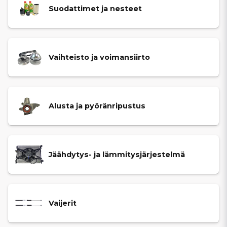
Suodattimet ja nesteet
Vaihteisto ja voimansiirto
Alusta ja pyöränripustus
Jäähdytys- ja lämmitysjärjestelmä
Vaijerit