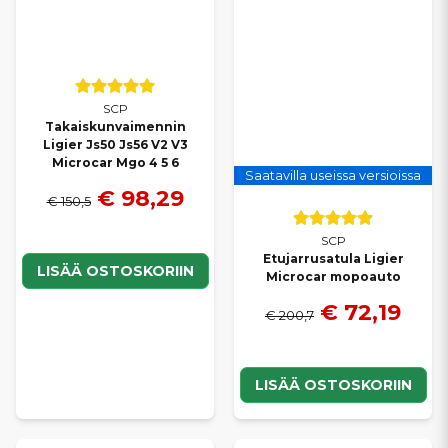
SCP
Takaiskunvaimennin
Ligier Js50 Js56 V2 V3
Microcar Mgo 4 5 6
Saatavilla useissa versioissa
€ 98,29
€ 150,5
SCP
Etujarrusatula Ligier
LISÄÄ OSTOSKORIIN
Microcar mopoauto
€ 72,19
€ 200,7
LISÄÄ OSTOSKORIIN