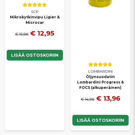
SCP
Mikrokytkinvipu Ligier &
Microcar
€ 12,95
€ 15,96
LISÄÄ OSTOSKORIIN
LOMBARDINI
Öljynsuodatin
Lombardini Progress &
FOCS (alkuperäinen)
€ 13,96
€ 14,96
LISÄÄ OSTOSKORIIN