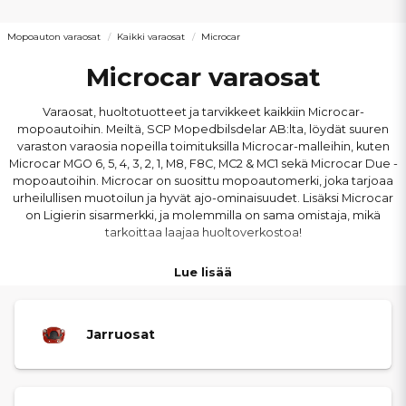
Mopoauton varaosat
Kaikki varaosat
Microcar
Microcar varaosat
Varaosat, huoltotuotteet ja tarvikkeet kaikkiin Microcar-
mopoautoihin. Meiltä, SCP Mopedbilsdelar AB:lta, löydät suuren
varaston varaosia nopeilla toimituksilla Microcar-malleihin, kuten
Microcar MGO 6, 5, 4, 3, 2, 1, M8, F8C, MC2 & MC1 sekä Microcar Due -
mopoautoihin. Microcar on suosittu mopoautomerki, joka tarjoaa
urheilullisen muotoilun ja hyvät ajo-ominaisuudet. Lisäksi Microcar
on Ligierin sisarmerkki, ja molemmilla on sama omistaja, mikä
tarkoittaa laajaa huoltoverkostoa!
Lue lisää
Jarruosat