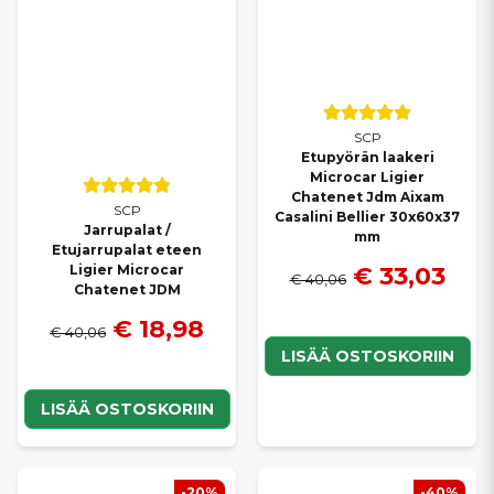
SCP
Etupyörän laakeri
Microcar Ligier
Chatenet Jdm Aixam
SCP
Casalini Bellier 30x60x37
Jarrupalat /
mm
Etujarrupalat eteen
€ 33,03
Ligier Microcar
€ 40,06
Chatenet JDM
€ 18,98
€ 40,06
LISÄÄ OSTOSKORIIN
LISÄÄ OSTOSKORIIN
-20%
-40%