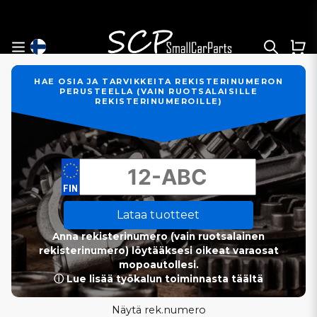
HAE OSIA JA TARVIKKEITA REKISTERINUMERON
PERUSTEELLA (VAIN RUOTSALAISILLE
REKISTERINUMEROILLE)
Lataa tuotteet
Anna rekisterinumero (vain ruotsalainen
rekisterinumero) löytääksesi oikeat varaosat
mopoautollesi.
ⓘ Lue lisää työkalun toiminnasta täältä
Näytä rek.numero