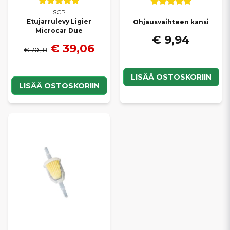
SCP
Etujarrulevy Ligier
Ohjausvaihteen kansi
Microcar Due
€ 9,94
€ 39,06
€ 70,18
LISÄÄ OSTOSKORIIN
LISÄÄ OSTOSKORIIN