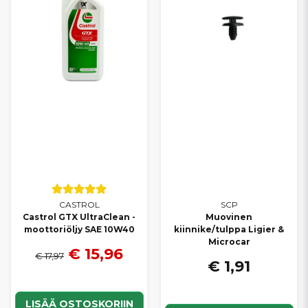
CASTROL
SCP
Castrol GTX UltraClean -
Muovinen
moottoriöljy SAE 10W40
kiinnike/tulppa Ligier &
Microcar
€ 15,96
€ 17,97
€ 1,91
LISÄÄ OSTOSKORIIN