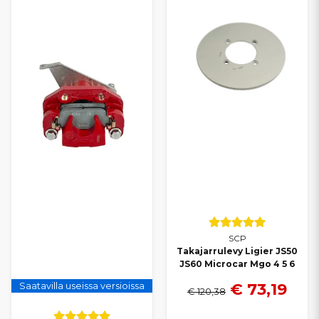
SCP
Takajarrulevy Ligier JS50
JS60 Microcar Mgo 4 5 6
€ 73,19
Saatavilla useissa versioissa
€ 120,38