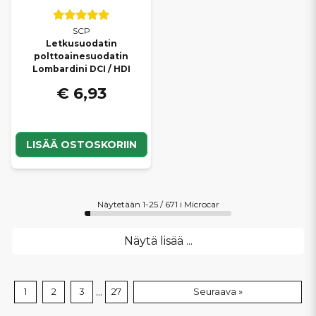
SCP
Letkusuodatin
polttoainesuodatin
Lombardini DCI / HDI
€ 6,93
LISÄÄ OSTOSKORIIN
Näytetään 1-25 / 671 i Microcar
Näytä lisää ...
...
1
2
3
27
Seuraava »