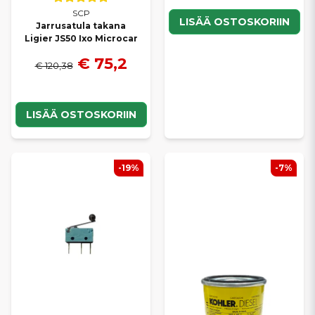
SCP
LISÄÄ OSTOSKORIIN
Jarrusatula takana
Ligier JS50 Ixo Microcar
€ 75,2
€ 120,38
LISÄÄ OSTOSKORIIN
-19%
-7%