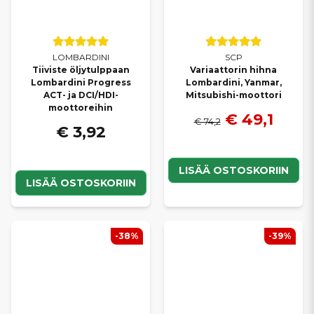
LOMBARDINI
SCP
Tiiviste öljytulppaan
Variaattorin hihna
Lombardini Progress
Lombardini, Yanmar,
ACT- ja DCI/HDI-
Mitsubishi-moottori
moottoreihin
€ 49,1
€ 74,2
€ 3,92
LISÄÄ OSTOSKORIIN
LISÄÄ OSTOSKORIIN
-38%
-39%