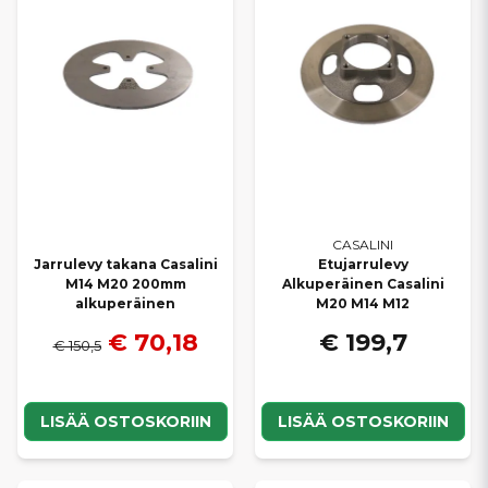
palautat Casalini-mopoautosi optimaalisen jarrutuskyvyn ja
varmistat luotettavan ja turvallisen ajon kaikissa olosuhteissa.
Tarjoamme
nopeat toimitukset
ja
kilpailukykyiset hinnat
, jotta
löydät helposti sopivat jarruosat omaan Casalini-mopoautoosi.
CASALINI
Jarrulevy takana Casalini
Etujarrulevy
M14 M20 200mm
Alkuperäinen Casalini
alkuperäinen
M20 M14 M12
€ 70,18
€ 199,7
€ 150,5
LISÄÄ OSTOSKORIIN
LISÄÄ OSTOSKORIIN