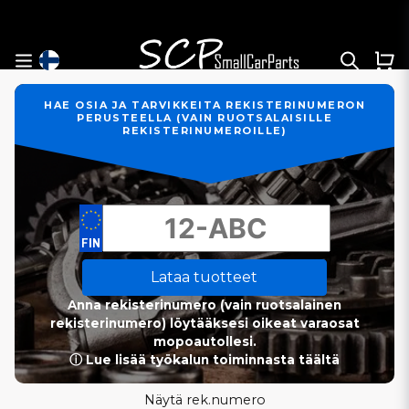
HAE OSIA JA TARVIKKEITA REKISTERINUMERON
PERUSTEELLA (VAIN RUOTSALAISILLE
REKISTERINUMEROILLE)
Lataa tuotteet
Anna rekisterinumero (vain ruotsalainen
rekisterinumero) löytääksesi oikeat varaosat
mopoautollesi.
ⓘ Lue lisää työkalun toiminnasta täältä
Näytä rek.numero