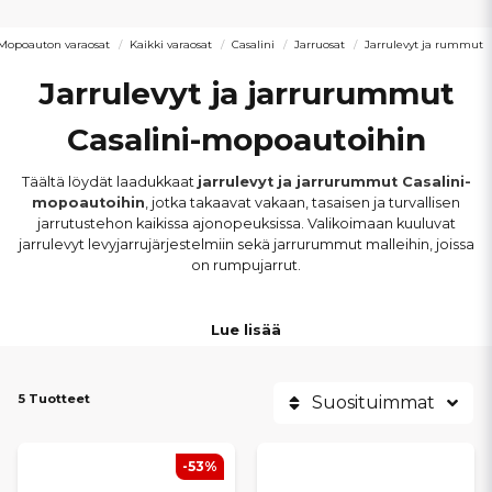
Mopoauton varaosat
Kaikki varaosat
Casalini
Jarruosat
Jarrulevyt ja rummut
Jarrulevyt ja jarrurummut
Casalini-mopoautoihin
Täältä löydät laadukkaat
jarrulevyt ja jarrurummut Casalini-
mopoautoihin
, jotka takaavat vakaan, tasaisen ja turvallisen
jarrutustehon kaikissa ajonopeuksissa. Valikoimaan kuuluvat
jarrulevyt levyjarrujärjestelmiin sekä jarrurummut malleihin, joissa
on rumpujarrut.
Jarruosat sopivat
muun muassa Casalini M20, M14, M12, M10,
Lue lisää
Ydea ja Sulky -malleihin
. Kaikki jarrulevyt ja jarrurummut on
valittu oikean mitoituksen, hyvän istuvuuden ja pitkän käyttöiän
varmistamiseksi, jotta jarrujen vaste säilyy täsmällisenä ja
5 Tuotteet
ennakoitavana.
Suosituimmat
Kuluneet tai vaurioituneet jarrulevyt ja jarrurummut heikentävät
-53%
jarrutustehoa ja ajoturvallisuutta. Oikeilla jarrukomponenteilla