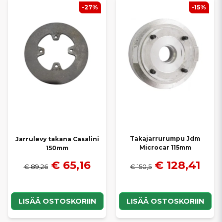
-27%
-15%
Takajarrurumpu Jdm
Jarrulevy takana Casalini
Microcar 115mm
150mm
€ 128,41
€ 65,16
€ 150,5
€ 89,26
LISÄÄ OSTOSKORIIN
LISÄÄ OSTOSKORIIN