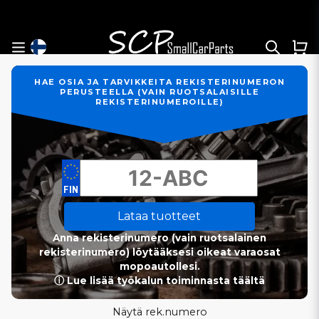
HAE OSIA JA TARVIKKEITA REKISTERINUMERON
PERUSTEELLA (VAIN RUOTSALAISILLE
REKISTERINUMEROILLE)
Lataa tuotteet
Anna rekisterinumero (vain ruotsalainen
rekisterinumero) löytääksesi oikeat varaosat
mopoautollesi.
ⓘ Lue lisää työkalun toiminnasta täältä
Näytä rek.numero