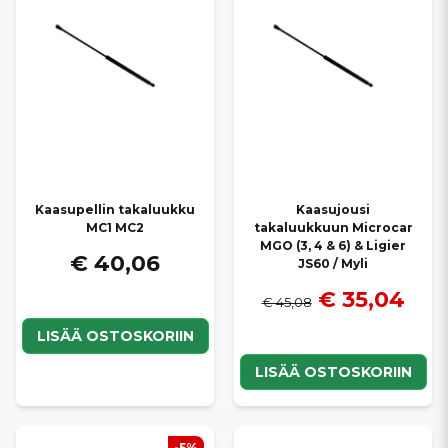
mukaisesti, mikä takaa
oikean istuvuuden ja helpon
asennuksen
. Tarjoamme
kilpailukykyiset hinnat
ja
nopeat
toimitukset
, jotta Microcarisi pysyy turvallisena ja käytännöllisenä.
Kaasupellin takaluukku
Kaasujousi
MC1 MC2
takaluukkuun Microcar
MGO (3, 4 & 6) & Ligier
€ 40,06
JS60 / Myli
€ 35,04
€ 45,08
LISÄÄ OSTOSKORIIN
LISÄÄ OSTOSKORIIN
-5%