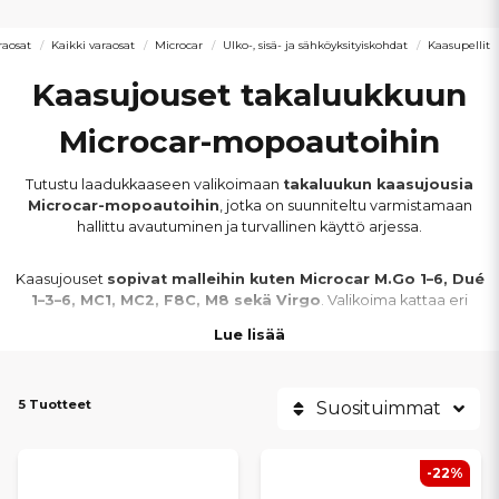
aosat
Kaikki varaosat
Microcar
Ulko-, sisä- ja sähköyksityiskohdat
Kaasupellit
Kaasujouset takaluukkuun
Microcar-mopoautoihin
Tutustu laadukkaaseen valikoimaan
takaluukun kaasujousia
Microcar-mopoautoihin
, jotka on suunniteltu varmistamaan
hallittu avautuminen ja turvallinen käyttö arjessa.
Kaasujouset
sopivat malleihin kuten Microcar M.Go 1–6, Dué
1–3–6, MC1, MC2, F8C, M8 sekä Virgo
. Valikoima kattaa eri
vuosimallit ja takaluukkurakenteet.
Lue lisää
Kuluneet kaasujouset eivät enää pidä takaluukkua ylhäällä ja voivat
aiheuttaa vaaratilanteita. Oikeilla kaasujousilla varmistat
tasaisen
5 Tuotteet
Suosituimmat
noston, varman tuennan ja pitkän käyttöiän
.
Kaikki kaasujouset on valmistettu kestävistä ja paineenkestävistä
-22%
materiaaleista sekä mitoitettu alkuperäisten vaatimusten