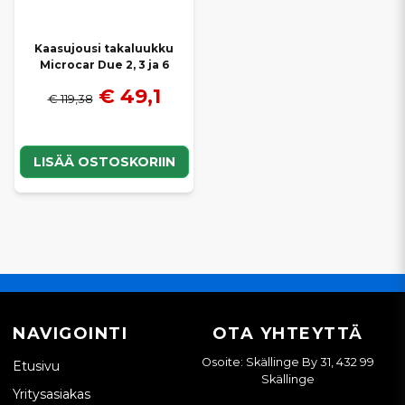
Kaasujousi takaluukku
Microcar Due 2, 3 ja 6
€ 49,1
€ 119,38
LISÄÄ OSTOSKORIIN
NAVIGOINTI
OTA YHTEYTTÄ
Osoite: Skällinge By 31, 432 99
Etusivu
Skällinge
Yritysasiakas