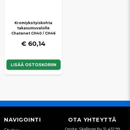
Kromiyksityiskohta
takasumuvalolle
Chatenet CH40 / CH46
€ 60,14
LISÄÄ OSTOSKORIIN
NAVIGOINTI
OTA YHTEYTTÄ
Osoite: Skällinge By 31, 432 99