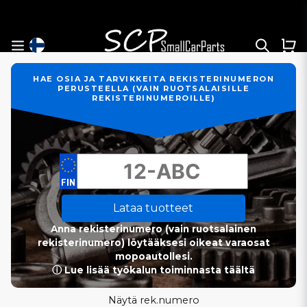
HAE OSIA JA TARVIKKEITA REKISTERINUMERON
PERUSTEELLA (VAIN RUOTSALAISILLE
REKISTERINUMEROILLE)
Lataa tuotteet
Anna rekisterinumero (vain ruotsalainen
rekisterinumero) löytääksesi oikeat varaosat
mopoautollesi.
ⓘ Lue lisää työkalun toiminnasta täältä
Näytä rek.numero