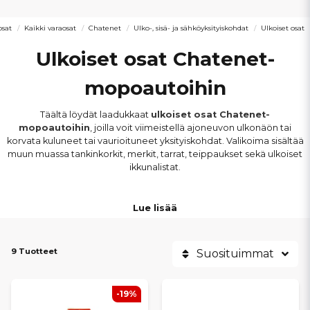
sat
Kaikki varaosat
Chatenet
Ulko-, sisä- ja sähköyksityiskohdat
Ulkoiset osat
Ulkoiset osat Chatenet-
mopoautoihin
Täältä löydät laadukkaat
ulkoiset osat Chatenet-
mopoautoihin
, joilla voit viimeistellä ajoneuvon ulkonäön tai
korvata kuluneet tai vaurioituneet yksityiskohdat. Valikoima sisältää
muun muassa tankinkorkit, merkit, tarrat, teippaukset sekä ulkoiset
ikkunalistat.
Osat sopivat
muun muassa Chatenet CH26, CH28, CH40,
Lue lisää
CH46 ja Barooder -malleihin
. Kaikki tuotteet on valittu
vastaamaan alkuperäisiä mitoituksia ja kiinnityksiä, mikä takaa
oikean istuvuuden
ja yhtenäisen lopputuloksen ajoneuvon
9 Tuotteet
ulkopinnassa.
Suosituimmat
Uudet ulkoiset yksityiskohdat parantavat ajoneuvon yleisilmettä ja
-19%
voivat myös suojata rakenteita kulumiselta ja kosteudelta. Oikeilla