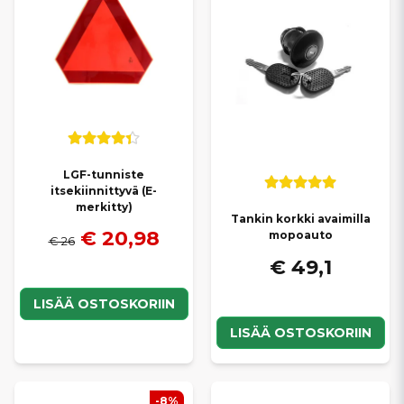
osilla pidät Chatenet-mopoautosi siistinä ja viimeisteltynä pitkään.
Tarjoamme
nopeat toimitukset
ja
kilpailukykyiset hinnat
, jotta
löydät helposti sopivat exteriöriosat omaan ajoneuvoosi.
LGF-tunniste
itsekiinnittyvä (E-
merkitty)
Tankin korkki avaimilla
€ 20,98
mopoauto
€ 26
€ 49,1
LISÄÄ OSTOSKORIIN
LISÄÄ OSTOSKORIIN
-8%