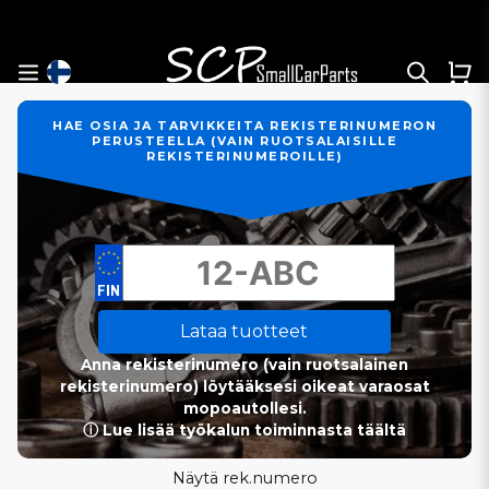
HAE OSIA JA TARVIKKEITA REKISTERINUMERON
PERUSTEELLA (VAIN RUOTSALAISILLE
REKISTERINUMEROILLE)
Lataa tuotteet
Anna rekisterinumero (vain ruotsalainen
rekisterinumero) löytääksesi oikeat varaosat
mopoautollesi.
ⓘ Lue lisää työkalun toiminnasta täältä
Näytä rek.numero