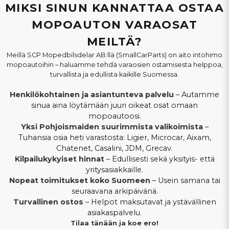
MIKSI SINUN KANNATTAA OSTAA
MOPOAUTON VARAOSAT
MEILTÄ?
Meillä SCP Mopedbilsdelar AB:llä (SmallCarParts) on aito intohimo
mopoautoihin – haluamme tehdä varaosien ostamisesta helppoa,
turvallista ja edullista kaikille Suomessa.
Henkilökohtainen ja asiantunteva palvelu
– Autamme
sinua aina löytämään juuri oikeat osat omaan
mopoautoosi.
Yksi Pohjoismaiden suurimmista valikoimista
–
Tuhansia osia heti varastosta: Ligier, Microcar, Aixam,
Chatenet, Casalini, JDM, Grecav.
Kilpailukykyiset hinnat
– Edullisesti sekä yksityis- että
yritysasiakkaille.
Nopeat toimitukset koko Suomeen
– Usein samana tai
seuraavana arkipäivänä.
Turvallinen ostos
– Helpot maksutavat ja ystävällinen
asiakaspalvelu.
Tilaa tänään ja koe ero!