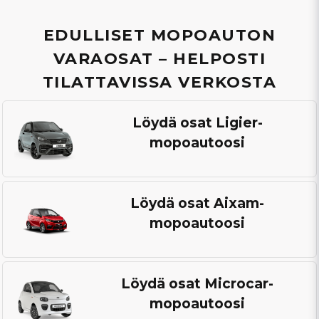
Mopoauton
EDULLISET MOPOAUTON
VARAOSAT – HELPOSTI
varaosat
TILATTAVISSA VERKOSTA
–
Osta
Löydä osat Ligier-
mopoautoosi
edullisesti
verkosta
Löydä osat Aixam-
mopoautoosi
Löydä osat Microcar-
mopoautoosi