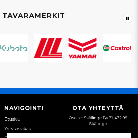
TAVARAMERKIT
NAVIGOINTI
OTA YHTEYTTÄ
Osoite: Skällinge By 31, 432 99
Etusivu
Skällinge
Yritysasiakas