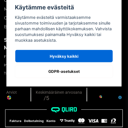
Ota yhteyttä
Käytämme evästeitä
Meistä
Käytämme evästeitä varmistaaksemme
Ostoehdot
sivustomme toimivuuden ja tarjotaksemme sinulle
Blogi
parhaan mahdollisen käyttökokemuksen. Vahvista
suostumuksesi painamalla Hyväksy kaikki tai
SOSIAALINEN
OMA TILI
muokkaa asetuksista.
MEDIA
Kirjaudu sisään
Hyväksy kaikki
Facebook
Luo tili
Instagram
Unohtuiko salasana?
GDPR-asetukset
TikTok