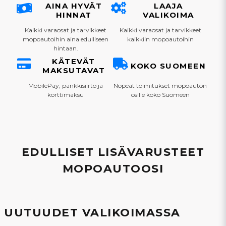
AINA HYVÄT
LAAJA
HINNAT
VALIKOIMA
Kaikki varaosat ja tarvikkeet
Kaikki varaosat ja tarvikkeet
mopoautoihin aina edulliseen
kaikkiin mopoautoihin
hintaan.
KÄTEVÄT
KOKO SUOMEEN
MAKSUTAVAT
MobilePay, pankkisiirto ja
Nopeat toimitukset mopoauton
korttimaksu
osille koko Suomeen
EDULLISET LISÄVARUSTEET
MOPOAUTOOSI
UUTUUDET VALIKOIMASSA