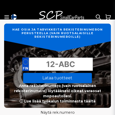
HAE OSIA JA TARVIKKEITA REKISTERINUMERON
PERUSTEELLA (VAIN RUOTSALAISILLE
REKISTERINUMEROILLE)
Lataa tuotteet
Anna rekisterinumero (vain ruotsalainen
rekisterinumero) löytääksesi oikeat varaosat
mopoautollesi.
ⓘ Lue lisää työkalun toiminnasta täältä
Näytä rek.numero