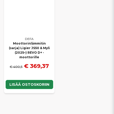
DEFA
Moottorinlämmitin
(sarja) Ligier JS50 & Myli
(2025–) REVO D+ -
moottorille
€ 369,37
€ 400,5
LISÄÄ OSTOSKORIIN