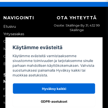
NAVIGOINTI
OTA YHTEYTTÄ
Osoite: Skällinge By 31, 432 99
Etusivu
Skällinge
Yritysasiakas
Ota yhteyttä
Käytämme evästeitä
Meistä
Käytämme evästeitä varmistaaksemme
Ostoehdot
sivustomme toimivuuden ja tarjotaksemme sinulle
Blogi
parhaan mahdollisen käyttökokemuksen. Vahvista
suostumuksesi painamalla Hyväksy kaikki tai
SOSIAALINEN
OMA TILI
muokkaa asetuksista.
MEDIA
Kirjaudu sisään
Hyväksy kaikki
Facebook
Luo tili
Instagram
Unohtuiko salasana?
GDPR-asetukset
TikTok