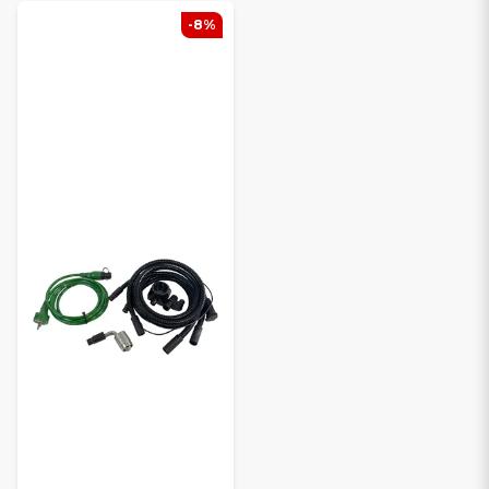
Ota meihin yhteyttä ajoneuvon rekisterinumerolla tai
-8%
moottorityypillä, niin autamme sinua löytämään oikean DEFA-
moottorinlämmittimen. Meillä on vahva kokemus mopoautoista
ja opastamme sinut mielellämme oikeaan ratkaisuun.