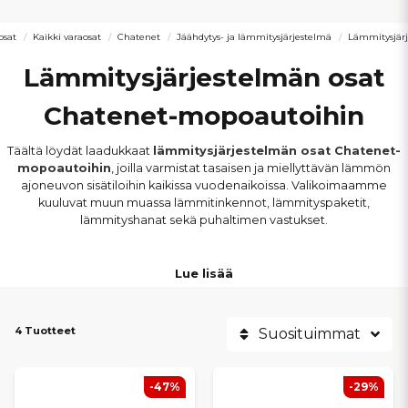
osat
Kaikki varaosat
Chatenet
Jäähdytys- ja lämmitysjärjestelmä
Lämmitysjär
Lämmitysjärjestelmän osat
Chatenet-mopoautoihin
Täältä löydät laadukkaat
lämmitysjärjestelmän osat Chatenet-
mopoautoihin
, joilla varmistat tasaisen ja miellyttävän lämmön
ajoneuvon sisätiloihin kaikissa vuodenaikoissa. Valikoimaamme
kuuluvat muun muassa lämmitinkennot, lämmityspaketit,
lämmityshanat sekä puhaltimen vastukset.
Lämmitysjärjestelmän osat sopivat
muun muassa Chatenet
Lue lisää
CH26, CH28, CH33, CH40, CH46 ja Barooder -malleihin
.
Kaikki tuotteet on valittu vastaamaan alkuperäisiä mittoja, liitäntöjä
ja teknisiä vaatimuksia, mikä takaa
oikean yhteensopivuuden
ja
4 Tuotteet
luotettavan toiminnan.
Suosituimmat
Toimiva lämmitysjärjestelmä parantaa ajomukavuutta, tehostaa
-47%
-29%
ikkunoiden huurtumisen poistoa ja lisää turvallisuutta kylmissä ja