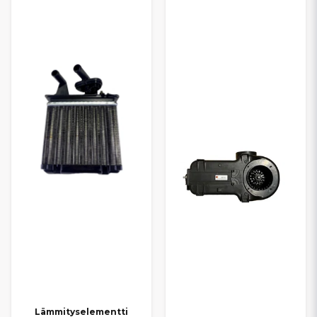
kosteissa olosuhteissa. Kuluneet tai vialliset lämmityskomponentit
voivat heikentää lämmitystehoa merkittävästi. Tarjoamme
nopeat
toimitukset
ja
kilpailukykyiset hinnat
, jotta löydät helposti
sopivat lämmitysjärjestelmän osat juuri omaan Chatenet-
mopoautoosi.
Lämmityselementti