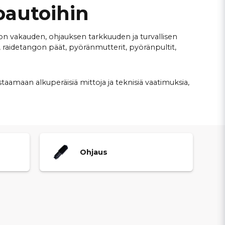
oautoihin
uvon vakauden, ohjauksen tarkkuuden ja turvallisen
, raidetangon päät, pyöränmutterit, pyöränpultit,
astaamaan alkuperäisiä mittoja ja teknisiä vaatimuksia,
nnat ajoturvallisuutta ja palautat Casalini-mopoautosi
 helposti sopivat osat omaan Casalini-mopoautoosi.
Ohjaus