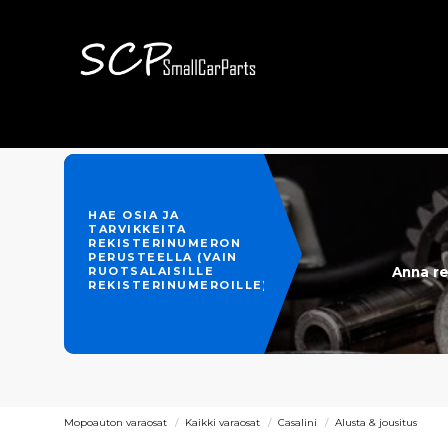
HAE OSIA JA
TARVIKKEITA
REKISTERINUMERON
PERUSTEELLA (VAIN
Anna re
RUOTSALAISILLE
REKISTERINUMEROILLE)
Mopoauton varaosat
Kaikki varaosat
Casalini
Alusta & jousitus