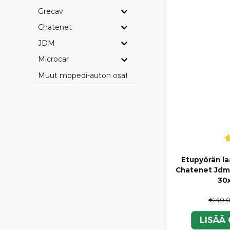
Grecav
Chatenet
JDM
Microcar
Muut mopedi-auton osat
Etupyörän la
Chatenet Jdm 
30
€ 40,
LISÄÄ