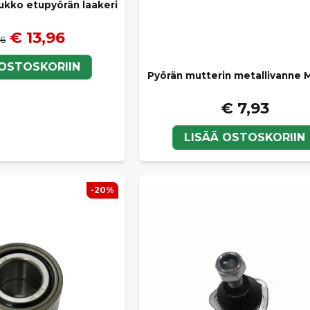
olukko etupyörän laakeri
€ 13,96
96
 OSTOSKORIIN
Pyörän mutterin metallivanne M
€ 7,93
LISÄÄ OSTOSKORIIN
-20%