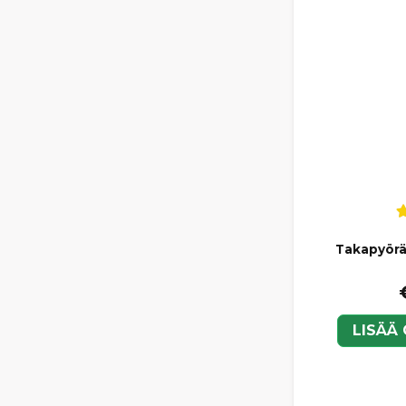
Takapyörä
LISÄÄ