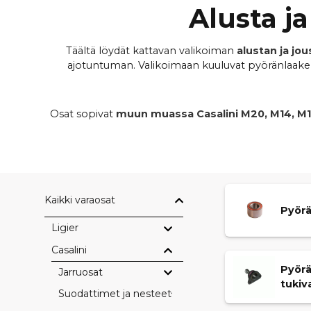
Alusta j
Täältä löydät kattavan valikoiman
alustan ja jo
ajotuntuman. Valikoimaan kuuluvat pyöränlaakerit
Osat sopivat
muun muassa Casalini M20, M14, M12,
Väljä tai kulunut alusta heikentää ajovakautta ja ohj
luotettavan ja hallitun ajokäytöksen. Tarjoamme
Kaikki varaosat
Pyörä
Ligier
Casalini
Pyörä
Jarruosat
tukiv
Suodattimet ja nesteet