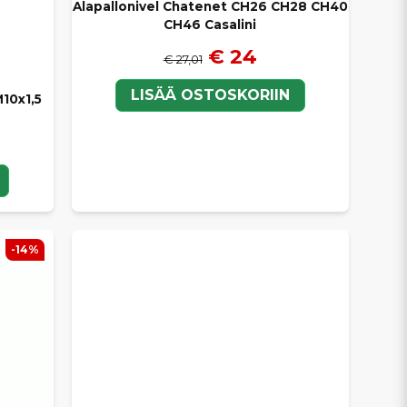
Alapallonivel Chatenet CH26 CH28 CH40
CH46 Casalini
€ 24
€ 27,01
LISÄÄ OSTOSKORIIN
10x1,5
-14%