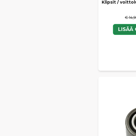
Klipsit / voitt
€ 14,
LISÄÄ