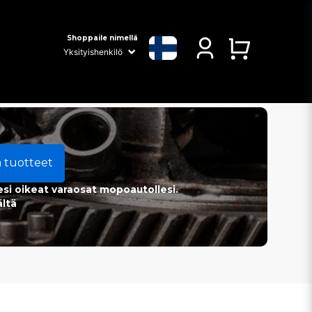
Shoppaile nimellä
a tuotteet
esi oikeat varaosat mopoautollesi.
ältä