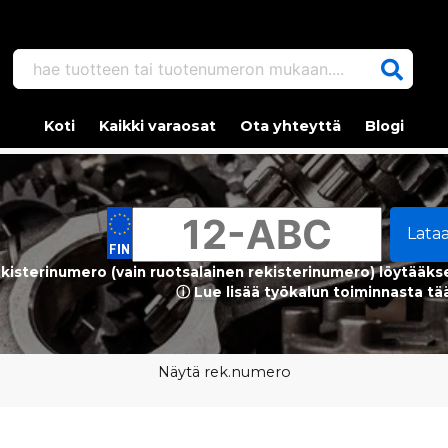
hae tuotteen tai tuotenumeron mukaan....
Koti
Kaikki varaosat
Ota yhteyttä
Blogi
Lata
kisterinumero (vain ruotsalainen rekisterinumero) löytääks
ⓘ Lue lisää työkalun toiminnasta tä
Näytä rek.numero