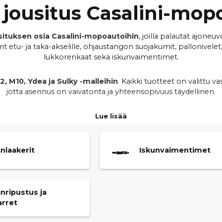
a jousitus Casalini-mop
usituksen osia Casalini-mopoautoihin
, joilla palautat ajone
 etu- ja taka-akselille, ohjaustangon suojakumit, pallonivelet
lukkorenkaat sekä iskunvaimentimet.
 M10, Ydea ja Sulky -malleihin
. Kaikki tuotteet on valittu v
jotta asennus on vaivatonta ja yhteensopivuus täydellinen.
attavuutta. Oikeilla alustan ja jousituksen komponenteilla para
Lue lisää
nopeat toimitukset
ja
kilpailukykyiset hinnat
, jotta löydät
nlaakerit
Iskunvaimentimet
nripustus ja
arret