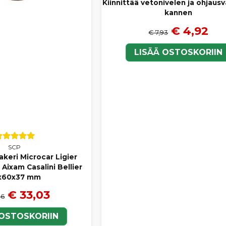
Kiinnittää vetonivelen ja ohjaus
kannen
€ 4,92
€ 7,93
LISÄÄ OSTOSKORIIN
SCP
akeri Microcar Ligier
Aixam Casalini Bellier
x60x37 mm
€ 33,03
06
 OSTOSKORIIN