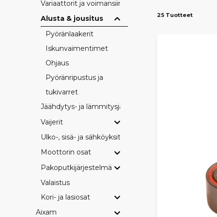
Variaattorit ja voimansiirto
25 Tuotteet
Alusta & jousitus
Pyöränlaakerit
Iskunvaimentimet
Ohjaus
Pyöränripustus ja
tukivarret
Jäähdytys- ja lämmitysjärjestelmä
Vaijerit
Ulko-, sisä- ja sähköyksityiskohdat
Moottorin osat
Pakoputkijärjestelmä
Valaistus
Kori- ja lasiosat
Aixam