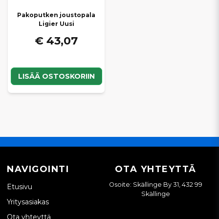
Pakoputken joustopala
Ligier Uusi
€ 43,07
LISÄÄ OSTOSKORIIN
NAVIGOINTI
OTA YHTEYTTÄ
Osoite: Skällinge By 31, 432 99
Etusivu
Skällinge
Yritysasiakas
Ota yhteyttä