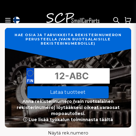
HAE OSIA JA TARVIKKEITA REKISTERINUMERON
PERUSTEELLA (VAIN RUOTSALAISILLE
REKISTERINUMEROILLE)
Lataa tuotteet
Anna rekisterinumero (vain ruotsalainen
rekisterinumero) löytääksesi oikeat varaosat
mopoautollesi.
ⓘ Lue lisää työkalun toiminnasta täältä
Näytä rek.numero