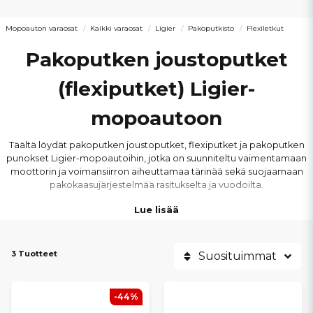
Mopoauton varaosat
Kaikki varaosat
Ligier
Pakoputkisto
Flexiletkut
Pakoputken joustoputket
(flexiputket) Ligier-
mopoautoon
Täältä löydät pakoputken joustoputket, flexiputket ja pakoputken
punokset Ligier-mopoautoihin, jotka on suunniteltu vaimentamaan
moottorin ja voimansiirron aiheuttamaa tärinää sekä suojaamaan
pakokaasujärjestelmää rasitukselta ja vuodoilta.
Lue lisää
Laadukas joustoputki parantaa ajomukavuutta, vähentää melua ja
pidentää pakoputkiston käyttöikää. Valikoimamme flexslangar on
valmistettu kestävistä materiaaleista ja mitoitettu tarkasti, jotta ne
kestävät lämpöä, liikettä ja päivittäistä käyttöä.
3 Tuotteet
Suosituimmat
Osat sopivat Ligier-malleihin Myli, JS50, JS50L, JS60, IXO, JS RC, X-
Too, Nova ja Ambra. Olipa kyse kuluneen flexiputken vaihdosta tai
-44%
pakoputkiston korjauksesta, löydät meiltä oikeat pakoputken