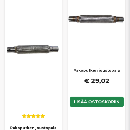
joustoputket Ligier-mopoautoon – nopeasti toimitettuna ja
ajoneuvon vaatimuksiin sopivina.
Pakoputken joustopala
€ 29,02
LISÄÄ OSTOSKORIIN
Pakoputken joustopala