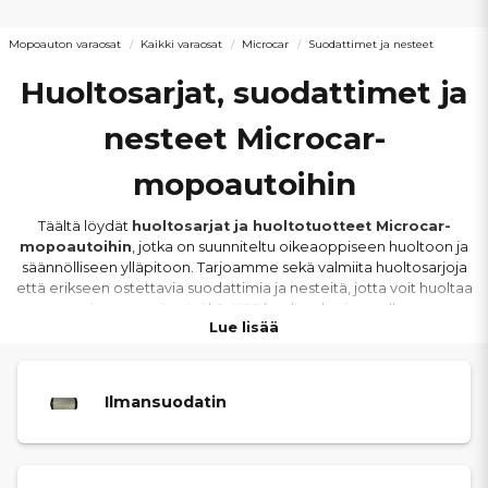
Mopoauton varaosat
Kaikki varaosat
Microcar
Suodattimet ja nesteet
Huoltosarjat, suodattimet ja
nesteet Microcar-
mopoautoihin
Täältä löydät
huoltosarjat ja huoltotuotteet Microcar-
mopoautoihin
, jotka on suunniteltu oikeaoppiseen huoltoon ja
säännölliseen ylläpitoon. Tarjoamme sekä valmiita huoltosarjoja
että erikseen ostettavia suodattimia ja nesteitä, jotta voit huoltaa
ajoneuvon itse tai käyttää huoltoa korjaamolla.
Lue lisää
Valikoima sopii
muun muassa Microcar M.Go 1–6, Due 1–6,
MC1, MC2, F8C, M8 ja Virgo -malleihin
. Tuotteet on sovitettu
Ilmansuodatin
eri moottorivaihtoehdoille, kuten
Lombardini LDW 502 FOCS /
Progress ACT, Lombardini 442 ja 492 DCI sekä Yanmar
2TNE68
, mikä takaa oikean yhteensopivuuden ja tekniset
spesifikaatiot.