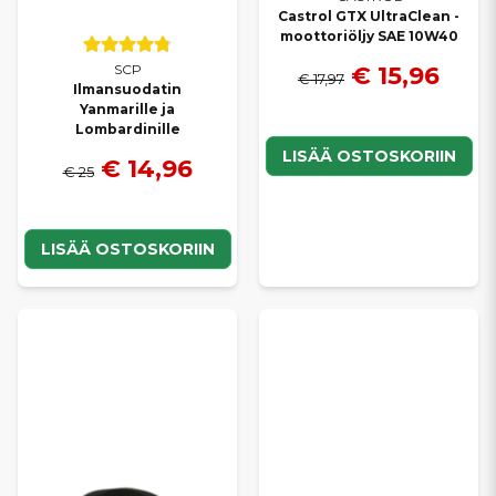
Castrol GTX UltraClean -
moottoriöljy SAE 10W40
€ 15,96
SCP
€ 17,97
Ilmansuodatin
Yanmarille ja
Lombardinille
LISÄÄ OSTOSKORIIN
€ 14,96
€ 25
LISÄÄ OSTOSKORIIN