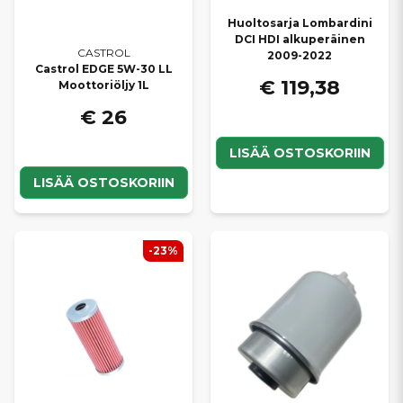
Huoltosarja Lombardini
DCI HDI alkuperäinen
CASTROL
2009-2022
Castrol EDGE 5W-30 LL
€ 119,38
Moottoriöljy 1L
€ 26
LISÄÄ OSTOSKORIIN
LISÄÄ OSTOSKORIIN
-23%