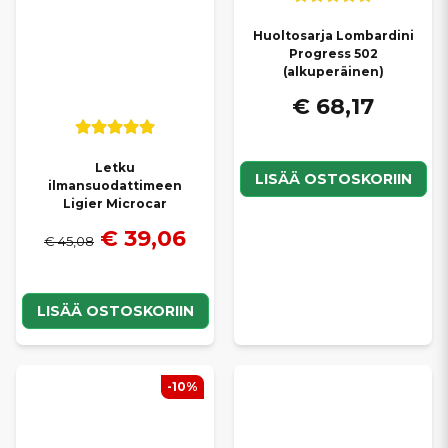
Huoltosarja Lombardini
Progress 502
(alkuperäinen)
€ 68,17
Letku
LISÄÄ OSTOSKORIIN
ilmansuodattimeen
Ligier Microcar
€ 39,06
€ 45,08
LISÄÄ OSTOSKORIIN
-10%