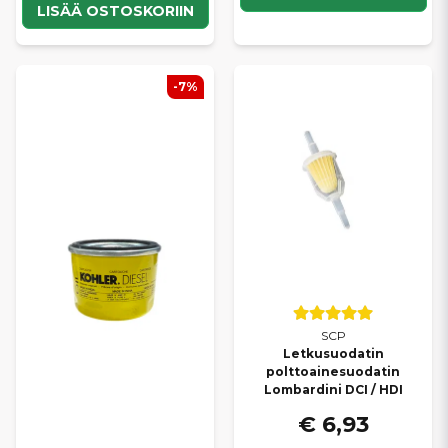
LISÄÄ OSTOSKORIIN
-7%
SCP
Letkusuodatin
polttoainesuodatin
Lombardini DCI / HDI
€ 6,93