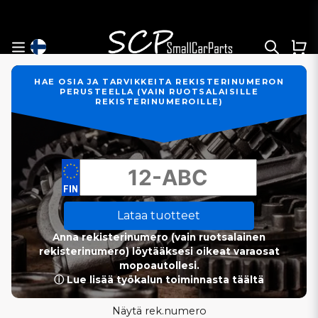
HAE OSIA JA TARVIKKEITA REKISTERINUMERON
PERUSTEELLA (VAIN RUOTSALAISILLE
REKISTERINUMEROILLE)
Lataa tuotteet
Anna rekisterinumero (vain ruotsalainen
rekisterinumero) löytääksesi oikeat varaosat
mopoautollesi.
ⓘ Lue lisää työkalun toiminnasta täältä
Näytä rek.numero