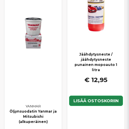
Jäähdytysneste /
jäähdytysneste
punainen mopoauto 1
litra
€ 12,95
LISÄÄ OSTOSKORIIN
YANMAR
Öljynsuodatin Yanmar ja
Mitsubishi
(alkuperäinen)