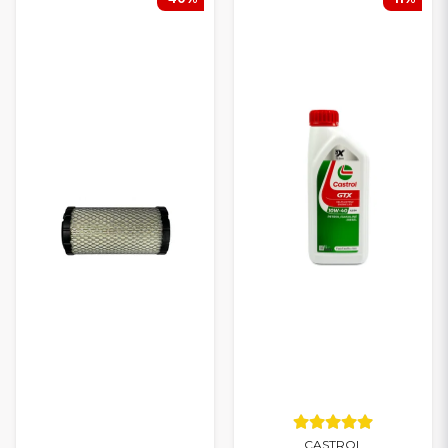
Säännöllinen huolto parantaa
käyttövarmuutta, vähentää
kulumista ja pidentää Microcar-mopoauton käyttöikää
.
Olitpa tekemässä huoltoa itse tai huoltamassa ajoneuvoa
korjaamolla, löydät täältä kaiken tarvittavan turvalliseen ja
pitkäjänteiseen ylläpitoon. Tarjoamme
nopeat toimitukset
ja
kilpailukykyiset hinnat
.
CASTROL