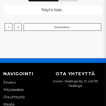
Näytä lisää ...
1
2
Seuraava »
NAVIGOINTI
OTA YHTEYTTÄ
Osoite: Skällinge By 31, 432 99
Etusivu
Skällinge
Yritysasiakas
Ota yhteyttä
Meistä