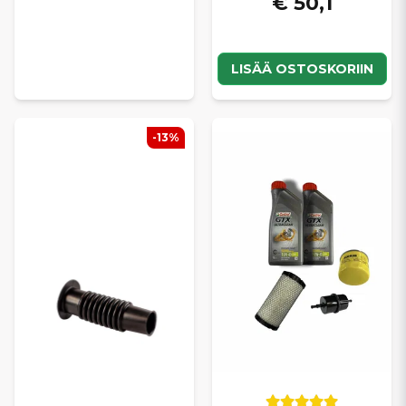
€ 50,1
LISÄÄ OSTOSKORIIN
-13%