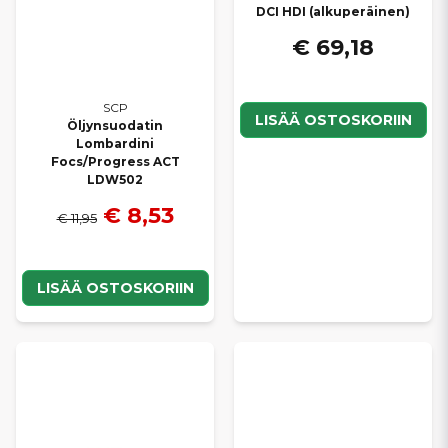
DCI HDI (alkuperäinen)
€ 69,18
SCP
LISÄÄ OSTOSKORIIN
Öljynsuodatin
Lombardini
Focs/Progress ACT
LDW502
€ 8,53
€ 11,95
LISÄÄ OSTOSKORIIN