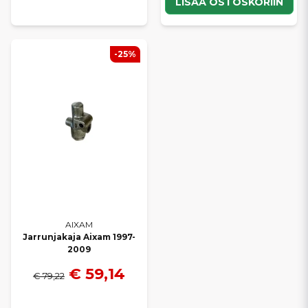
LISÄÄ OSTOSKORIIN
-25%
AIXAM
Jarrunjakaja Aixam 1997-
2009
€ 59,14
€ 79,22