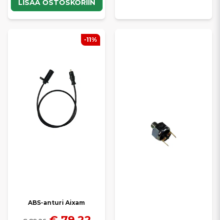
LISÄÄ OSTOSKORIIN
-11%
ABS-anturi Aixam
€ 79,22