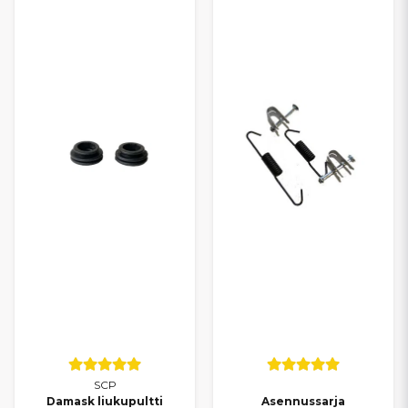
Osat sopivat useisiin Aixam-malleihin, kuten City, Coupe, Crossline,
Crossover, GTO, Minauto, Scouty, A741, A721, 400 ja 500.
Yhteensopivuus kattaa Ambition (S10), Emotion (S9), Sensation
(S9), Vision (S8) ja Impulsion (S8) -sarjat.
Laadukkaat jarrutarvikkeet varmistavat oikean istuvuuden, tasaisen
jarrutustehon ja pitkän käyttöiän. Oikeilla komponenteilla
jarrujärjestelmän huolto ja korjaus sujuvat turvallisesti ja valmistajan
vaatimusten mukaisesti.
SCP
Damask liukupultti
Asennussarja