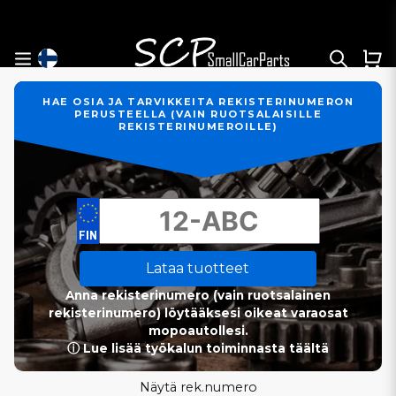
HAE OSIA JA TARVIKKEITA REKISTERINUMERON
PERUSTEELLA (VAIN RUOTSALAISILLE
REKISTERINUMEROILLE)
Lataa tuotteet
Anna rekisterinumero (vain ruotsalainen
rekisterinumero) löytääksesi oikeat varaosat
mopoautollesi.
ⓘ Lue lisää työkalun toiminnasta täältä
Näytä rek.numero