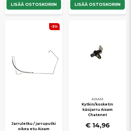
LISÄÄ OSTOSKORIIN
LISÄÄ OSTOSKORIIN
-5%
AIXAM
Kytkin/kosketin
käsijarru Aixam
Chatenet
€ 14,96
Jarruletku / jarruputki
oikea etu Aixam