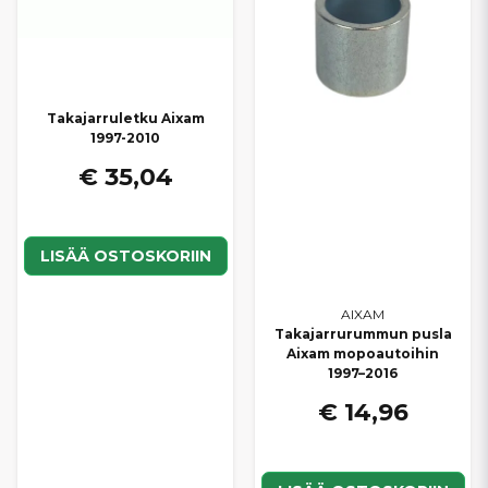
Takajarruletku Aixam
1997-2010
€ 35,04
LISÄÄ OSTOSKORIIN
AIXAM
Takajarrurummun pusla
Aixam mopoautoihin
1997–2016
€ 14,96