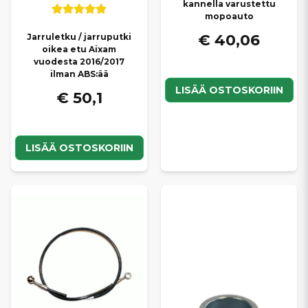
kannella varustettu
mopoauto
€ 40,06
Jarruletku / jarruputki
oikea etu Aixam
vuodesta 2016/2017
ilman ABS:ää
LISÄÄ OSTOSKORIIN
€ 50,1
LISÄÄ OSTOSKORIIN