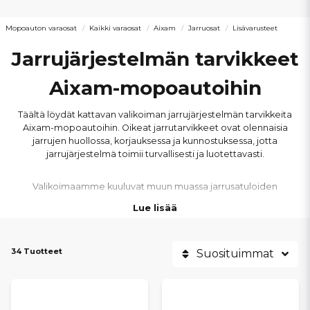
Mopoauton varaosat
Kaikki varaosat
Aixam
Jarruosat
Lisävarusteet
Jarrujärjestelmän tarvikkeet
Aixam-mopoautoihin
Täältä löydät kattavan valikoiman jarrujärjestelmän tarvikkeita
Aixam-mopoautoihin. Oikeat jarrutarvikkeet ovat olennaisia
jarrujen huollossa, korjauksessa ja kunnostuksessa, jotta
jarrujärjestelmä toimii turvallisesti ja luotettavasti.
Valikoimaamme kuuluvat muun muassa jarrusatuloiden
korjaussarjat, liukutapit, kiinnitysruuvit, tiivisteet, jarruletkut, ABS-
Lue lisää
anturit, jarruvalokytkimet sekä käsijarruvivun jouset ja muut
pienemmät jarrukomponentit.
34 Tuotteet
Suosituimmat
Lisäksi tarjoamme jarrujärjestelmän osia, kuten jarruvoiman jakajat,
banjopultit, ABS-kehät sekä muut tarvikkeet, jotka helpottavat
jarrujärjestelmän huoltoa ja korjausta.