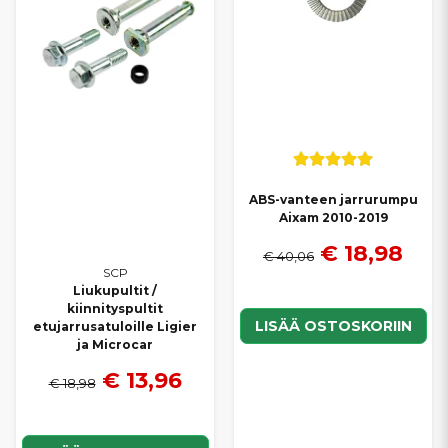
ABS-vanteen jarrurumpu
Aixam 2010-2019
€ 18,98
€ 40,06
SCP
Liukupultit /
kiinnityspultit
LISÄÄ OSTOSKORIIN
etujarrusatuloille Ligier
ja Microcar
€ 13,96
€ 18,98