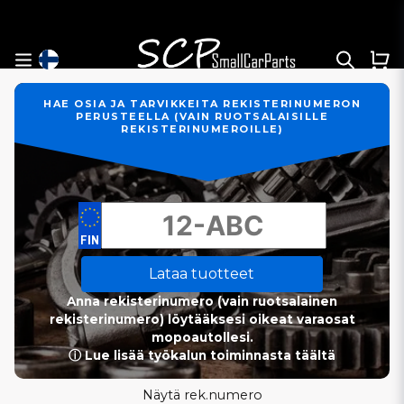
HAE OSIA JA TARVIKKEITA REKISTERINUMERON
PERUSTEELLA (VAIN RUOTSALAISILLE
REKISTERINUMEROILLE)
Lataa tuotteet
Anna rekisterinumero (vain ruotsalainen
rekisterinumero) löytääksesi oikeat varaosat
mopoautollesi.
ⓘ Lue lisää työkalun toiminnasta täältä
Näytä rek.numero