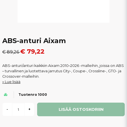
ABS-anturi Aixam
€ 79,22
€ 89,26
ABS-anturi/anturi kaikkiin Aixam 2010–2026 -malleihin, joissa on ABS
– turvallinen ja luotettava jarrutus City-, Coupe-, Crossline-, GTO- ja
Crossover-malleihin.
Lue lisää
Tuotenro 1000
LISÄÄ OSTOSKORIIN
-
+