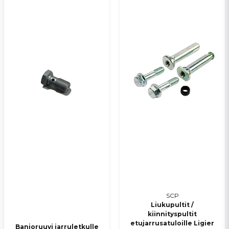
SCP
Liukupultit /
kiinnityspultit
etujarrusatuloille Ligier
Banjoruuvi jarruletkulle