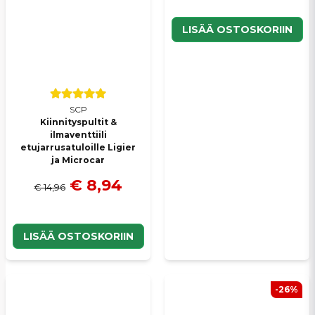
LISÄÄ OSTOSKORIIN
SCP
Kiinnityspultit &
ilmaventtiili
etujarrusatuloille Ligier
ja Microcar
€ 8,94
€ 14,96
LISÄÄ OSTOSKORIIN
-26%