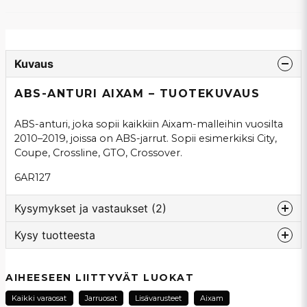
Kuvaus
ABS-ANTURI AIXAM – TUOTEKUVAUS
ABS-anturi, joka sopii kaikkiin Aixam-malleihin vuosilta
2010–2019, joissa on ABS-jarrut. Sopii esimerkiksi City,
Coupe, Crossline, GTO, Crossover.
6AR127
Kysymykset ja vastaukset (2)
Kysy tuotteesta
:nimi kysyi
1 vuosi sitten
question
Passar denna en Axiam GTI 2021?
Kysy meiltä tästä tuotteesta...
AIHEESEEN LIITTYVÄT LUOKAT
Kauppa vastasi
Kaikki varaosat
Jarruosat
Lisävarusteet
Aixam