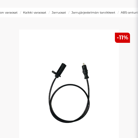
n varaosat
Kaikki varaosat
Jarruosat
Jarrujärjestelmän tarvikkeet
ABS-antur
-
11
%