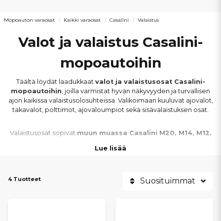
Mopoauton varaosat
Kaikki varaosat
Casalini
Valaistus
Valot ja valaistus Casalini-
mopoautoihin
Täältä löydät laadukkaat
valot ja valaistusosat Casalini-
mopoautoihin
, joilla varmistat hyvän näkyvyyden ja turvallisen
ajon kaikissa valaistusolosuhteissa. Valikoimaan kuuluvat ajovalot,
takavalot, polttimot, ajovaloumpiot sekä sisävalaistuksen osat.
Valaistusosat sopivat
muun muassa Casalini M20, M14, M12,
M10, Ydea ja Sulky -malleihin
. Olipa kyse rikkoutuneen valon
Lue lisää
vaihtamisesta, valotehon parantamisesta tai kuluneiden
polttimoiden uusimisesta, löydät oikeat osat helposti.
4 Tuotteet
Suosituimmat
Toimiva valaistus parantaa näkyvyyttä, ajoturvallisuutta ja
ajomukavuutta erityisesti pimeällä ja huonoissa sääolosuhteissa.
Oikeilla valaistusosilla pidät Casalini-mopoautosi liikennekelpoisena
ja turvallisena. Tarjoamme
nopeat toimitukset
ja