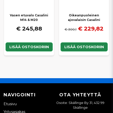
Vasen etuvalo Casalini
Oikeanpuoleinen
M14 & M20
ajovalaisin Casalini
€ 245,88
€ 229,82
€ 300,1
LISÄÄ OSTOSKORIIN
LISÄÄ OSTOSKORIIN
NAVIGOINTI
OTA YHTEYTTÄ
Osoite: Skällinge By 31, 432 99
Etusivu
Skällinge
Yritysasiakas