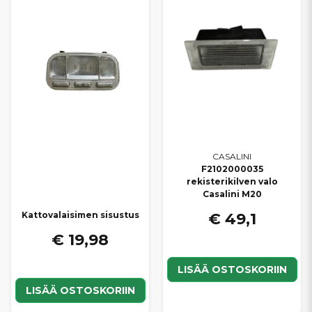
kilpailukykyiset hinnat
, jotta löydät helposti sopivat valaistusosat
omaan Casalini-mopoautoosi.
CASALINI
F2102000035
rekisterikilven valo
Casalini M20
€ 49,1
Kattovalaisimen sisustus
€ 19,98
LISÄÄ OSTOSKORIIN
LISÄÄ OSTOSKORIIN