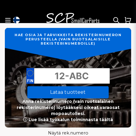
HAE OSIA JA TARVIKKEITA REKISTERINUMERON
PERUSTEELLA (VAIN RUOTSALAISILLE
REKISTERINUMEROILLE)
Lataa tuotteet
Anna rekisterinumero (vain ruotsalainen
rekisterinumero) löytääksesi oikeat varaosat
mopoautollesi.
ⓘ Lue lisää työkalun toiminnasta täältä
Näytä rek.numero