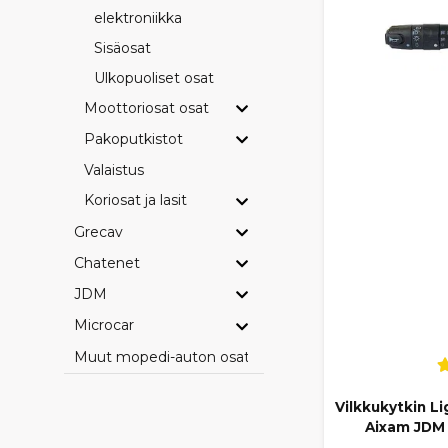
elektroniikka
Sisäosat
Ulkopuoliset osat
Moottoriosat osat
Pakoputkistot
Valaistus
Koriosat ja lasit
Grecav
Chatenet
JDM
Microcar
Muut mopedi-auton osat
Vilkkukytkin L
Aixam JDM 