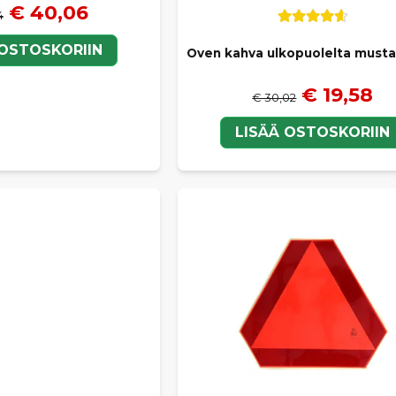
€ 40,06
4
 OSTOSKORIIN
Oven kahva ulkopuolelta musta
€ 19,58
€ 30,02
LISÄÄ OSTOSKORIIN