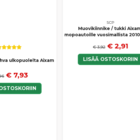
SCP
Muovikiinnike / tukki Aixa
mopoautoille vuosimallista 2010
€ 2,91
€ 3,92
LISÄÄ OSTOSKORIIN
ahva ulkopuolelta Aixam
€ 7,93
,96
 OSTOSKORIIN