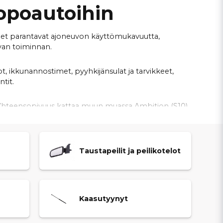
mopoautoihin
kkeet parantavat ajoneuvon käyttömukavuutta,
avan toiminnan.
t, ikkunannostimet, pyyhkijänsulat ja tarvikkeet,
tit.
00. Yhteensopivuus kattaa muun muassa Ambition (S10),
t.
roniikkaosat varmistavat ajoneuvon eri toimintojen
Taustapeilit ja peilikotelot
ltä sopivat osat Aixam-mopoautosi ulko-, sisä- ja
Kaasutyynyt