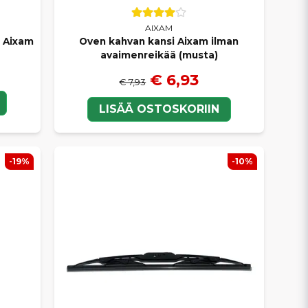
AIXAM
 Aixam
Oven kahvan kansi Aixam ilman
avaimenreikää (musta)
€ 6,93
€ 7,93
LISÄÄ OSTOSKORIIN
-19%
-10%