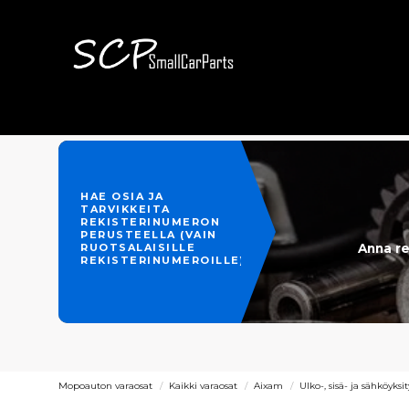
HAE OSIA JA
TARVIKKEITA
REKISTERINUMERON
PERUSTEELLA (VAIN
Anna re
RUOTSALAISILLE
REKISTERINUMEROILLE)
Mopoauton varaosat
Kaikki varaosat
Aixam
Ulko-, sisä- ja sähköyksi