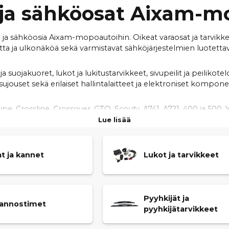
- ja sähköosat Aixam-
sä- ja sähköosia Aixam-mopoautoihin. Oikeat varaosat ja tarvi
tta ja ulkonäköä sekä varmistavat sähköjärjestelmien luotett
jakuoret, lukot ja lukitustarvikkeet, sivupeilit ja peilikotelo
sujouset sekä erilaiset hallintalaitteet ja elektroniset komponen
oupe, Crossline, Crossover, GTO, Scouty, A741, A721, 400 ja 5
motion (S9), Sensation (S9), Vision (S8) ja Impulsion (S8) -sarja
Lue lisää
uuden ja viimeistellyn lopputuloksen, kun taas sähkö- ja elekt
t ja kannet
Lukot ja tarvikkeet
häiriöttömän käytön päivittäisessä ajossa.
 kunnostuksesta tai sähköjärjestelmän korjauksesta, löydät mei
sähköjärjestelmiin – mallikohtaisesti ja luotettavasti.
Pyyhkijät ja
nannostimet
pyyhkijätarvikkeet