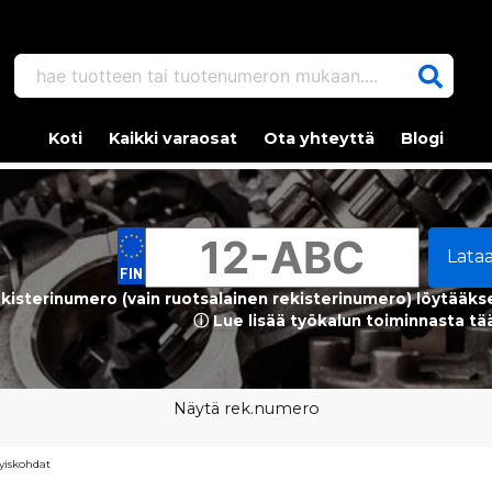
hae tuotteen tai tuotenumeron mukaan....
Koti
Kaikki varaosat
Ota yhteyttä
Blogi
Lata
kisterinumero (vain ruotsalainen rekisterinumero) löytääks
ⓘ Lue lisää työkalun toiminnasta tä
Näytä rek.numero
tyiskohdat