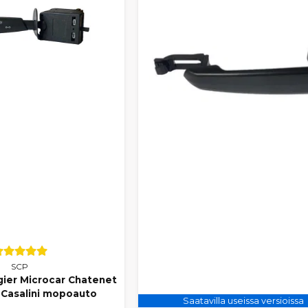
SCP
igier Microcar Chatenet
Casalini mopoauto
Saatavilla useissa versioissa