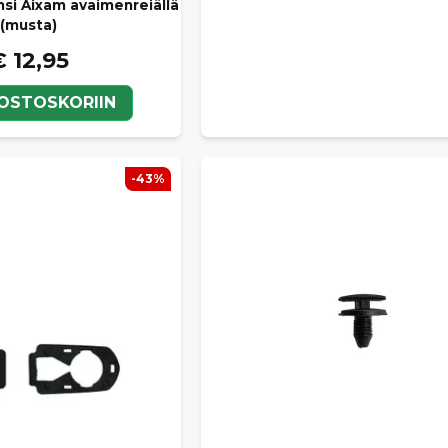
si Aixam avaimenreiällä
(musta)
€ 12,95
 OSTOSKORIIN
-43%