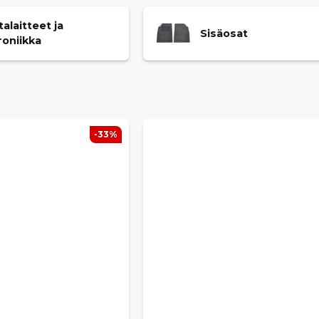
talaitteet ja
Sisäosat
roniikka
-33%