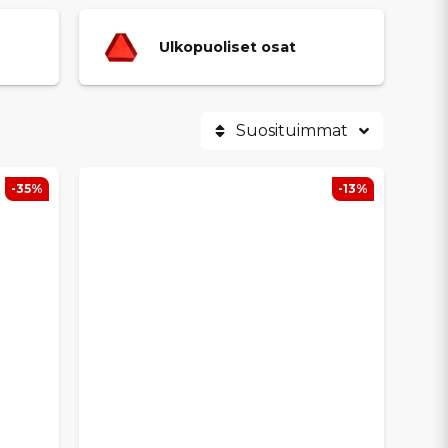
Ulkopuoliset osat
Suosituimmat
-35%
-13%