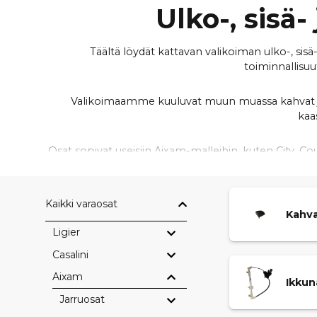
Ulko-, sisä
Täältä löydät kattavan valikoiman ulko-, si
toiminnallisuu
Valikoimaamme kuuluvat muun muassa kahvat ja suo
kaa
Osat sopivat useisiin Aixam-malleihin, kuten City, C
E
Laadukkaat ulko- ja sisäosat takaavat hyvän istuv
Kaikki varaosat
Kahva
Ligier
Olipa kyse rikkoutuneen osan vaihdosta, sisustan
Casalini
Aixam
Ikku
Jarruosat