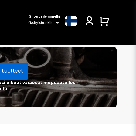
Shoppaile nimellä
a tuotteet
esi oikeat varaosat mopoautollesi.
ältä