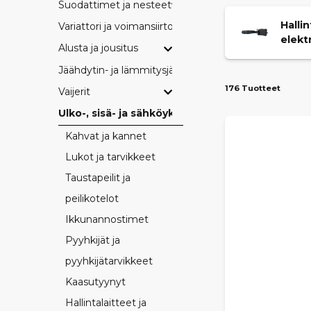
Suodattimet ja nesteet
Hallin
Variattori ja voimansiirto
elekt
Alusta ja jousitus
Jäähdytin- ja lämmitysjärjestelmät
176 Tuotteet
Vaijerit
Ulko-, sisä- ja sähköyksityiskohdat
Kahvat ja kannet
Lukot ja tarvikkeet
Taustapeilit ja
peilikotelot
Ikkunannostimet
Pyyhkijät ja
pyyhkijätarvikkeet
Kaasutyynyt
Hallintalaitteet ja