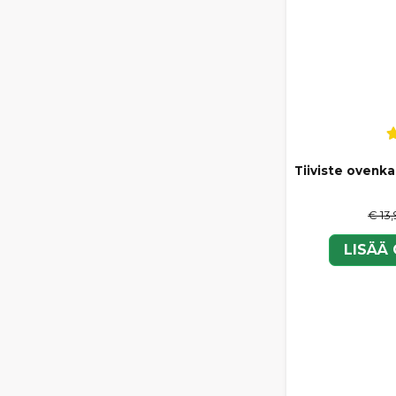
Tiiviste ovenk
€ 13
LISÄÄ