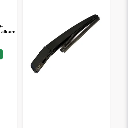
m-
 alkaen