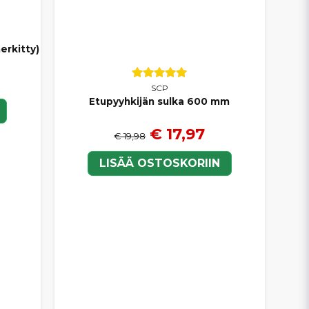
erkitty)
SCP
Etupyyhkijän sulka 600 mm
€ 17,97
€ 19,98
LISÄÄ OSTOSKORIIN