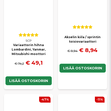
Akselin kiila / sprintin
SCP
toisiovariaattori
Variaattorin hihna
€ 8,94
Lombardini, Yanmar,
€ 9,94
Mitsubishi-moottori
€ 49,1
€ 74,2
LISÄÄ OSTOSKORIIN
LISÄÄ OSTOSKORIIN
-47%
-11%