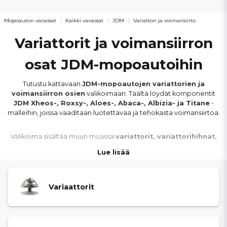
Mopoauton varaosat
Kaikki varaosat
JDM
Variattori ja voimansiirto
Variattorit ja voimansiirron
osat JDM-mopoautoihin
Tutustu kattavaan
JDM-mopoautojen variattorien ja
voimansiirron osien
valikoimaan. Täältä löydät komponentit
JDM Xheos-, Roxsy-, Aloes-, Abaca-, Albizia- ja Titane
-
malleihin, joissa vaaditaan luotettavaa ja tehokasta voimansiirtoa.
Valikoima sisältää muun muassa
variattorit, variattorihihnat,
vetoakselit, veto­nivelet, vaihteistot ja vaihteiston osat
.
Lue lisää
Oikein toimiva voimansiirto takaa tasaisen voimansiirron,
paremman kiihtyvyyden ja miellyttävän ajotuntuman kaikissa ajo-
olosuhteissa.
Variaattorit
Kuluneet tai vialliset voimansiirron osat voivat heikentää
suorituskykyä ja lisätä mekaanista rasitusta. Kaikki tuotteet on
valittu
korkean laadun, oikean istuvuuden
ja
pitkän käyttöiän