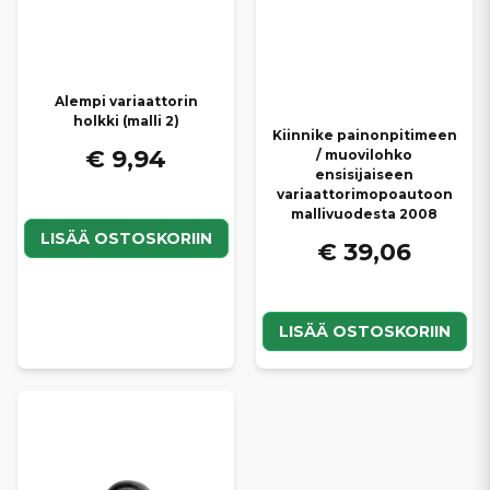
Alempi variaattorin
holkki (malli 2)
Kiinnike painonpitimeen
€ 9,94
/ muovilohko
ensisijaiseen
variaattorimopoautoon
mallivuodesta 2008
LISÄÄ OSTOSKORIIN
€ 39,06
LISÄÄ OSTOSKORIIN