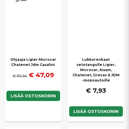
Ohjaaja Ligier Microcar
Lukkorenkaat
Chatenet Jdm Casalini
vetotangolle Ligier,
Microcar, Aixam,
€ 47,09
Chatenet, Grecav & JDM
€ 110,34
-mopoautoille
€ 7,93
LISÄÄ OSTOSKORIIN
LISÄÄ OSTOSKORIIN