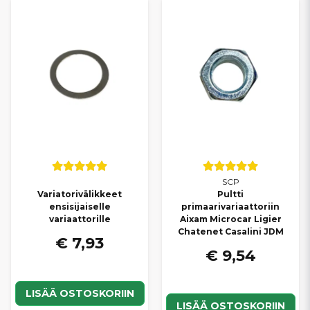
SCP
Variatorivälikkeet
Pultti
ensisijaiselle
primaarivariaattoriin
variaattorille
Aixam Microcar Ligier
Chatenet Casalini JDM
€ 7,93
€ 9,54
LISÄÄ OSTOSKORIIN
LISÄÄ OSTOSKORIIN