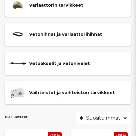
varmistamiseksi JDM-mopoautoihin.
Kilpailukykyisten hintojen
Variaattorin tarvikkeet
ja
nopeiden toimitusten
ansiosta variattorin ja voimansiirron
huolto onnistuu vaivattomasti, jotta JDM-mopoautosi tarjoaa
varman, tehokkaan ja driftsäker ajokokemuksen.
Vetohihnat ja variaattorihihnat
Vetoakselit ja vetonivelet
Vaihteistot ja vaihteiston tarvikkeet
60 Tuotteet
Suosituimmat
-20%
-38%