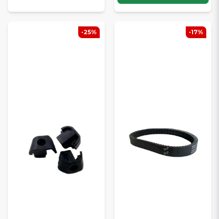
-25%
-17%