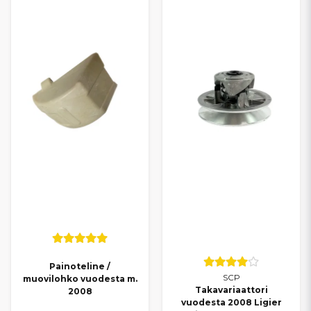
Painoteline /
SCP
muovilohko vuodesta m.
Takavariaattori
2008
vuodesta 2008 Ligier