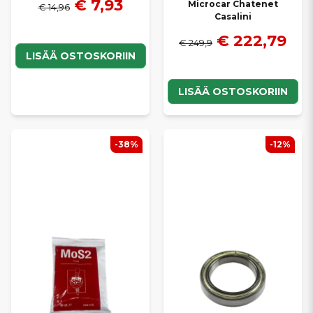
€ 7,93
Microcar Chatenet
€ 14,96
Casalini
€ 222,79
€ 249,9
LISÄÄ OSTOSKORIIN
LISÄÄ OSTOSKORIIN
-38%
-12%