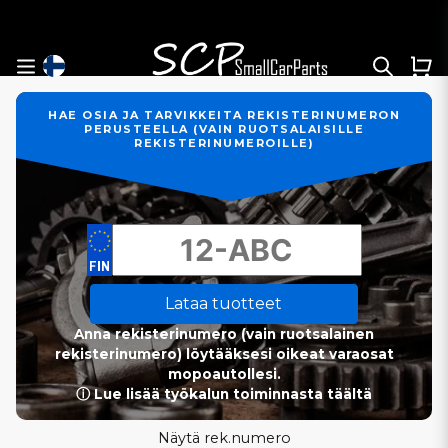
HAE OSIA JA TARVIKKEITA REKISTERINUMERON
PERUSTEELLA (VAIN RUOTSALAISILLE
REKISTERINUMEROILLE)
Lataa tuotteet
Anna rekisterinumero (vain ruotsalainen
rekisterinumero) löytääksesi oikeat varaosat
mopoautollesi.
ⓘ Lue lisää työkalun toiminnasta täältä
Näytä rek.numero