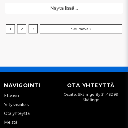
Näytä lisää ...
1
2
3
Seuraava »
NAVIGOINTI
OTA YHTEYTTÄ
Osoite: Skällinge By 31, 432 99
Etusivu
Skällinge
Yritysasiakas
Ota yhteyttä
Meistä