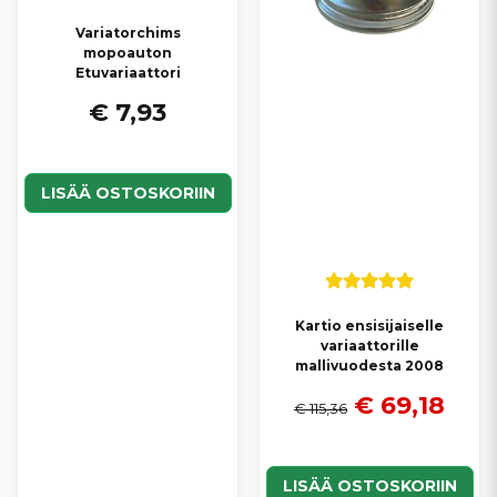
Variatorchims
mopoauton
Etuvariaattori
€ 7,93
LISÄÄ OSTOSKORIIN
Kartio ensisijaiselle
variaattorille
mallivuodesta 2008
€ 69,18
€ 115,36
LISÄÄ OSTOSKORIIN