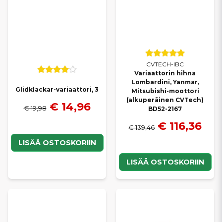
CVTECH-IBC
Variaattorin hihna
Lombardini, Yanmar,
Glidklackar-variaattori, 3
Mitsubishi-moottori
(alkuperäinen CVTech)
€ 14,96
€ 19,98
BD52-2167
€ 116,36
€ 139,46
LISÄÄ OSTOSKORIIN
LISÄÄ OSTOSKORIIN