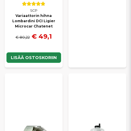
SCP
Variaattorin hihna
Lombardini DCI Ligier
Microcar Chatenet
€ 49,1
€ 80,22
LISÄÄ OSTOSKORIIN