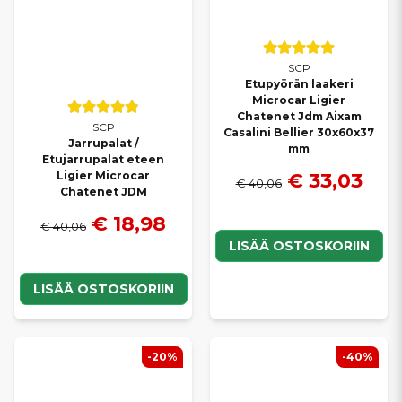
SCP
Etupyörän laakeri
Microcar Ligier
Chatenet Jdm Aixam
SCP
Casalini Bellier 30x60x37
Jarrupalat /
mm
Etujarrupalat eteen
€ 33,03
Ligier Microcar
€ 40,06
Chatenet JDM
€ 18,98
€ 40,06
LISÄÄ OSTOSKORIIN
LISÄÄ OSTOSKORIIN
-20%
-40%