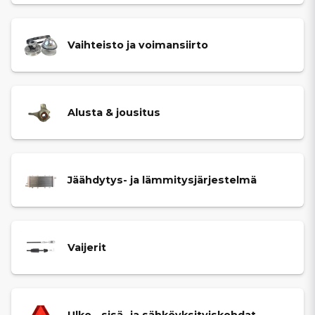
Vaihteisto ja voimansiirto
Alusta & jousitus
Jäähdytys- ja lämmitysjärjestelmä
Vaijerit
Ulko-, sisä- ja sähköyksityiskohdat