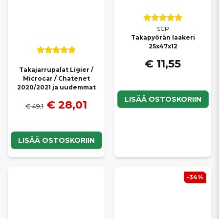
SCP
Takapyörän laakeri
25x47x12
€ 11,55
Takajarrupalat Ligier /
Microcar / Chatenet
2020/2021 ja uudemmat
LISÄÄ OSTOSKORIIN
€ 28,01
€ 49,1
LISÄÄ OSTOSKORIIN
-34%