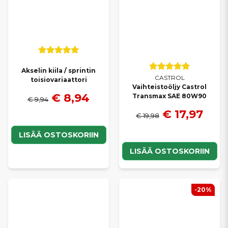
Akselin kiila / sprintin
CASTROL
toisiovariaattori
Vaihteistoöljy Castrol
€ 8,94
Transmax SAE 80W90
€ 9,94
€ 17,97
€ 19,98
LISÄÄ OSTOSKORIIN
LISÄÄ OSTOSKORIIN
-20%