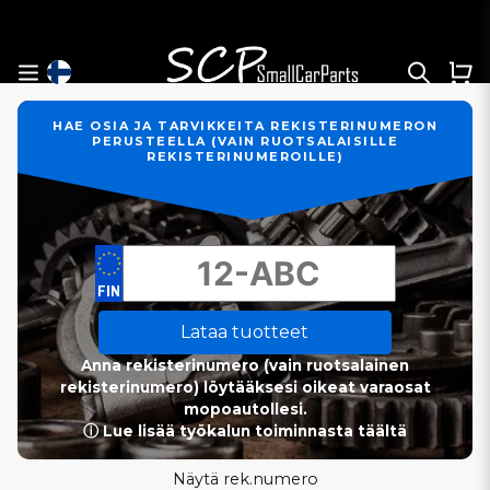
HAE OSIA JA TARVIKKEITA REKISTERINUMERON
PERUSTEELLA (VAIN RUOTSALAISILLE
REKISTERINUMEROILLE)
Lataa tuotteet
Anna rekisterinumero (vain ruotsalainen
rekisterinumero) löytääksesi oikeat varaosat
mopoautollesi.
ⓘ Lue lisää työkalun toiminnasta täältä
Näytä rek.numero