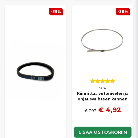
-39%
-38%
SCP
Kiinnittää vetonivelen ja
ohjausvaihteen kannen
€ 4,92
€ 7,93
LISÄÄ OSTOSKORIIN