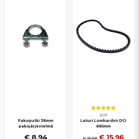
SCP
Pakoputki 38mm
Laturi Lombardini DCI
pakojärjestelmä
665mm
€ 8,94
€ 15,96
€ 19,98