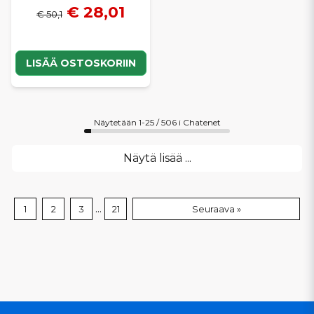
€ 28,01
€ 50,1
LISÄÄ OSTOSKORIIN
Näytetään 1-25 / 506 i Chatenet
Näytä lisää ...
...
1
2
3
21
Seuraava »