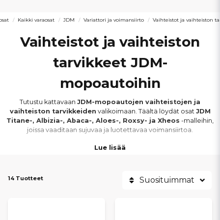
osat
Kaikki varaosat
JDM
Variattori ja voimansiirto
Vaihteistot ja vaihteiston t
Vaihteistot ja vaihteiston
tarvikkeet JDM-
mopoautoihin
Tutustu kattavaan
JDM-mopoautojen vaihteistojen ja
vaihteiston tarvikkeiden
valikoimaan. Täältä löydät osat
JDM
Titane-, Albizia-, Abaca-, Aloes-, Roxsy- ja Xheos
-malleihin,
joissa vaaditaan sujuvaa ja luotettavaa voimansiirtoa.
Lue lisää
Valikoima sisältää
täydelliset vaihteistot, vaihteiston
korjaussarjat
sekä
muut vaihteiston huoltoon ja
korjaukseen tarvittavat osat
. Laadukkaat
14 Tuotteet
Suosituimmat
vaihteistokomponentit varmistavat pehmeät vaihdot, oikean
välityksen ja häiriöttömän ajokokemuksen päivittäisessä käytössä.
Kulunut tai vaurioitunut vaihteisto voi heikentää ajettavuutta ja