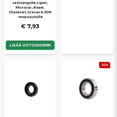
vetotangolle Ligier,
Microcar, Aixam,
Chatenet, Grecav & JDM
-mopoautoille
€ 7,93
LISÄÄ OSTOSKORIIN
-10%