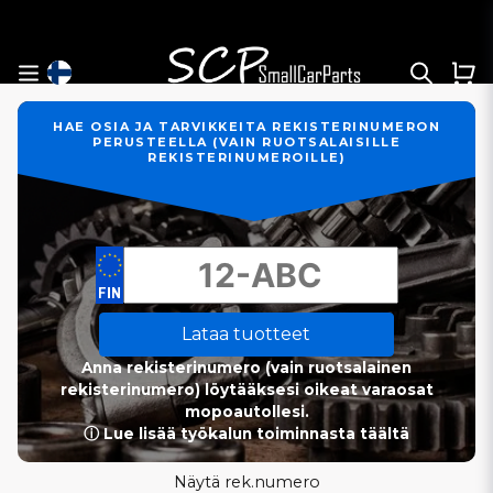
HAE OSIA JA TARVIKKEITA REKISTERINUMERON
PERUSTEELLA (VAIN RUOTSALAISILLE
REKISTERINUMEROILLE)
Lataa tuotteet
Anna rekisterinumero (vain ruotsalainen
rekisterinumero) löytääksesi oikeat varaosat
mopoautollesi.
ⓘ Lue lisää työkalun toiminnasta täältä
Näytä rek.numero