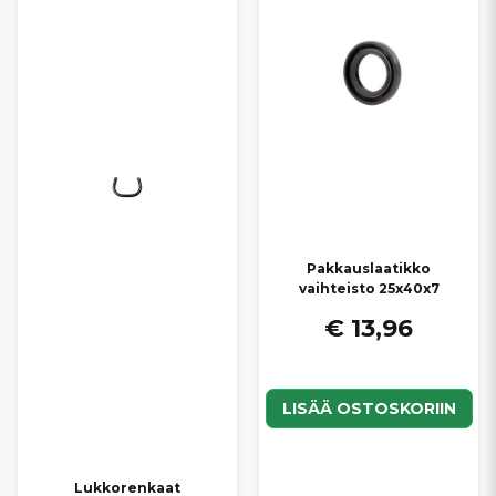
aiheuttaa voimansiirron ongelmia. Kaikki tuotteet on valittu
korkean laadun, oikean istuvuuden
ja
pitkän käyttöiän
varmistamiseksi JDM-mopoautoihin.
Kilpailukykyisten hintojen
ja
nopeiden toimitusten
ansiosta vaihteiston huolto, korjaus tai
vaihto onnistuu vaivattomasti, jotta JDM-mopoautosi tarjoaa
tasaisen, luotettavan ja miellyttävän ajokokemuksen.
Pakkauslaatikko
vaihteisto 25x40x7
€ 13,96
LISÄÄ OSTOSKORIIN
Lukkorenkaat