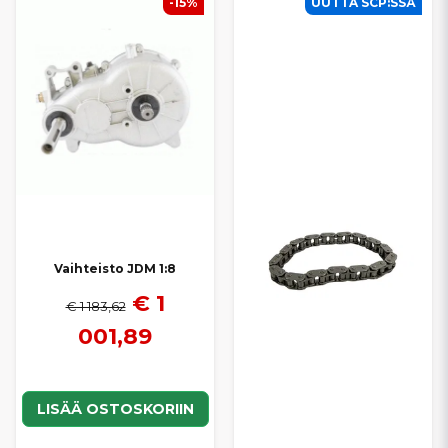
-15%
UUTTA SCP:SSÄ
Vaihteisto JDM 1:8
€ 1
€ 1 183,62
001,89
LISÄÄ OSTOSKORIIN