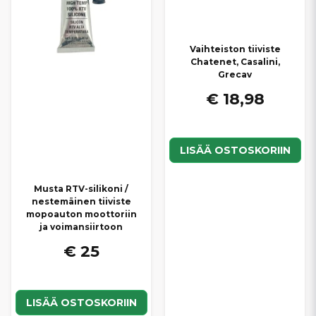
Vaihteiston tiiviste
Chatenet, Casalini,
Grecav
€ 18,98
LISÄÄ OSTOSKORIIN
Musta RTV-silikoni /
nestemäinen tiiviste
mopoauton moottoriin
ja voimansiirtoon
€ 25
LISÄÄ OSTOSKORIIN