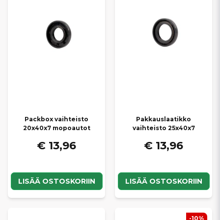
kilpailukykyiset hinnat
, jotta löydät helposti sopivat osat omaan
Casalini-mopoautoosi.
Packbox vaihteisto
Pakkauslaatikko
20x40x7 mopoautot
vaihteisto 25x40x7
€ 13,96
€ 13,96
LISÄÄ OSTOSKORIIN
LISÄÄ OSTOSKORIIN
-10%