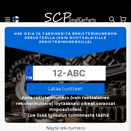
HAE OSIA JA TARVIKKEITA REKISTERINUMERON
PERUSTEELLA (VAIN RUOTSALAISILLE
REKISTERINUMEROILLE)
Lataa tuotteet
Anna rekisterinumero (vain ruotsalainen
rekisterinumero) löytääksesi oikeat varaosat
mopoautollesi.
ⓘ Lue lisää työkalun toiminnasta täältä
Näytä rek.numero