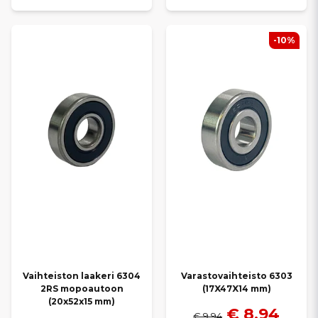
-10%
Vaihteiston laakeri 6304
Varastovaihteisto 6303
2RS mopoautoon
(17X47X14 mm)
(20x52x15 mm)
€ 8,94
€ 9,94