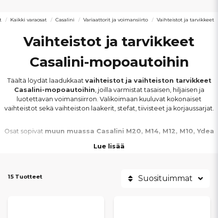
t
Kaikki varaosat
Casalini
Variaattorit ja voimansiirto
Vaihteistot ja tarvikkeet
Vaihteistot ja tarvikkeet
Casalini-mopoautoihin
Täältä löydät laadukkaat
vaihteistot ja vaihteiston tarvikkeet
Casalini-mopoautoihin
, joilla varmistat tasaisen, hiljaisen ja
luotettavan voimansiirron. Valikoimaan kuuluvat kokonaiset
vaihteistot sekä vaihteiston laakerit, stefat, tiivisteet ja korjaussarjat.
Osat sopivat
muun muassa Casalini M20, M14, M12, M10, Ydea
ja Sulky -malleihin
. Kaikki komponentit on valittu vastaamaan
Lue lisää
alkuperäisiä mitoituksia ja teknisiä vaatimuksia, jotta istuvuus ja
toiminta ovat moitteettomia.
15 Tuotteet
Suosituimmat
Kuluneet vaihteiston osat voivat aiheuttaa ääntelyä, tehon
häviämistä ja epätasaista voimansiirtoa. Oikeilla vaihteisto-osilla
palautat Casalini-mopoautosi ajomukavuuden ja luotettavan
suorituskyvyn. Tarjoamme
nopeat toimitukset
ja