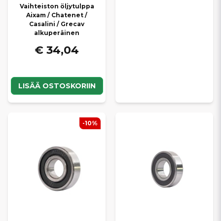
Vaihteiston öljytulppa
Aixam / Chatenet /
Casalini / Grecav
alkuperäinen
€ 34,04
LISÄÄ OSTOSKORIIN
-10%