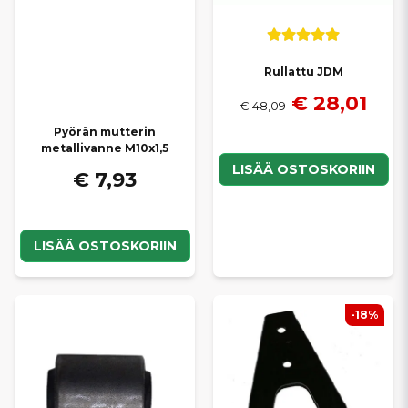
Rullattu JDM
€ 28,01
€ 48,09
Pyörän mutterin
metallivanne M10x1,5
LISÄÄ OSTOSKORIIN
€ 7,93
LISÄÄ OSTOSKORIIN
-18%