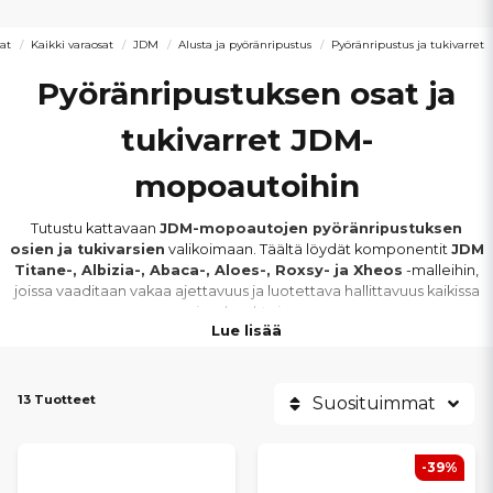
at
Kaikki varaosat
JDM
Alusta ja pyöränripustus
Pyöränripustus ja tukivarret
Pyöränripustuksen osat ja
tukivarret JDM-
mopoautoihin
Tutustu kattavaan
JDM-mopoautojen pyöränripustuksen
osien ja tukivarsien
valikoimaan. Täältä löydät komponentit
JDM
Titane-, Albizia-, Abaca-, Aloes-, Roxsy- ja Xheos
-malleihin,
joissa vaaditaan vakaa ajettavuus ja luotettava hallittavuus kaikissa
ajo-olosuhteissa.
Lue lisää
Valikoima sisältää
tukivarret, pyörännavat, kolmiot, puslat,
pallonivelet, olkanivelet, olkatapit, pyöränpultit ja -
13 Tuotteet
Suosituimmat
mutterit
, jotka ovat keskeisiä osia alustan oikean geometrian ja
hyvän ajotuntuman kannalta. Laadukkaat osat parantavat
ohjaustarkkuutta, pitoa ja ajomukavuutta päivittäisessä käytössä.
-39%