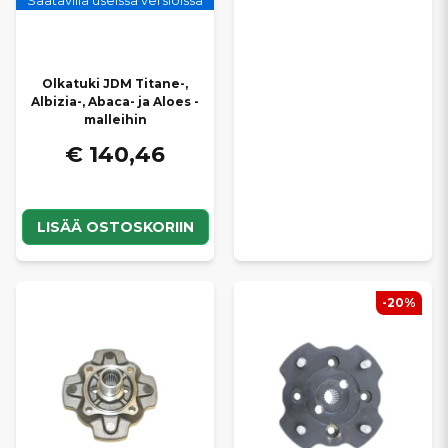
Saatavilla useissa versioissa
Olkatuki JDM Titane-,
Albizia-, Abaca- ja Aloes -
malleihin
€ 140,46
LISÄÄ OSTOSKORIIN
-20%