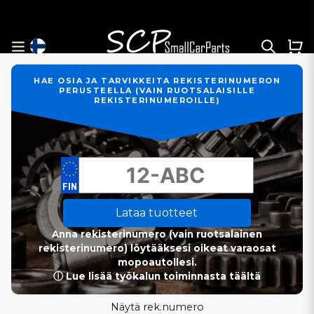
HAE OSIA JA TARVIKKEITA REKISTERINUMERON
PERUSTEELLA (VAIN RUOTSALAISILLE
REKISTERINUMEROILLE)
Lataa tuotteet
Anna rekisterinumero (vain ruotsalainen
rekisterinumero) löytääksesi oikeat varaosat
mopoautollesi.
ⓘ Lue lisää työkalun toiminnasta täältä
Näytä rek.numero