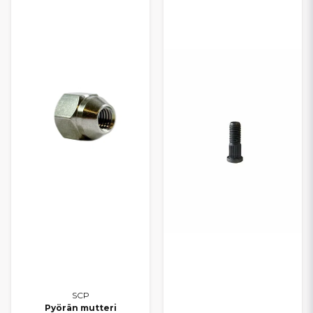
Kuluneet tai vaurioituneet pyöränripustuksen osat voivat heikentää
ajovakautta, lisätä renkaiden epätasaista kulumista ja vähentää
ajoturvallisuutta. Kaikki tuotteet on valittu
korkean laadun,
oikean istuvuuden
ja
pitkän käyttöiän
varmistamiseksi JDM-
mopoautoihin.
Kilpailukykyisten hintojen
ja
nopeiden
toimitusten
ansiosta pyöränripustuksen huolto ja osien vaihto
onnistuvat vaivattomasti, jotta JDM-mopoautosi rullaa vakaasti,
ohjautuu tarkasti ja pysyy turvallisena kaikissa tilanteissa.
SCP
Pyörän mutteri