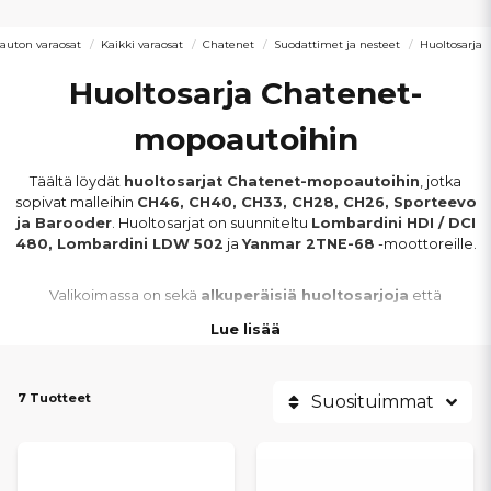
uton varaosat
Kaikki varaosat
Chatenet
Suodattimet ja nesteet
Huoltosarja
Huoltosarja Chatenet-
mopoautoihin
Täältä löydät
huoltosarjat Chatenet-mopoautoihin
, jotka
sopivat malleihin
CH46, CH40, CH33, CH28, CH26, Sporteevo
ja Barooder
. Huoltosarjat on suunniteltu
Lombardini HDI / DCI
480, Lombardini LDW 502
ja
Yanmar 2TNE-68
-moottoreille.
Valikoimassa on sekä
alkuperäisiä huoltosarjoja
että
yhteensopivia vaihtoehtoja
, jotka takaavat oikean ja turvallisen
Lue lisää
huollon.
MITÄ CHATENET-HUOLTOSARJA
7 Tuotteet
Suosituimmat
SISÄLTÄÄ?
Ilmansuodatin moottorin mukaan
Öljynsuodatin Lombardini- tai Yanmar-moottorille