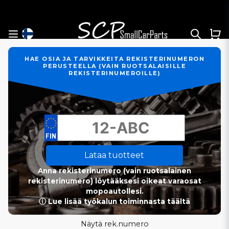
HAE OSIA JA TARVIKKEITA REKISTERINUMERON
PERUSTEELLA (VAIN RUOTSALAISILLE
REKISTERINUMEROILLE)
Lataa tuotteet
Anna rekisterinumero (vain ruotsalainen
rekisterinumero) löytääksesi oikeat varaosat
mopoautollesi.
ⓘ Lue lisää työkalun toiminnasta täältä
Näytä rek.numero