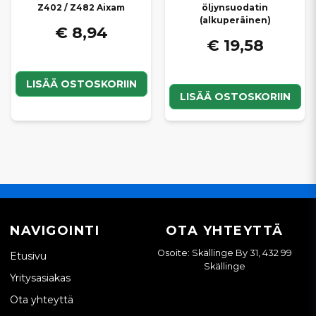
Z402 / Z482 Aixam
öljynsuodatin
(alkuperäinen)
€ 8,94
€ 19,58
LISÄÄ OSTOSKORIIN
LISÄÄ OSTOSKORIIN
NAVIGOINTI
OTA YHTEYTTÄ
Osoite: Skällinge By 31, 432 99
Etusivu
Skällinge
Yritysasiakas
Ota yhteyttä