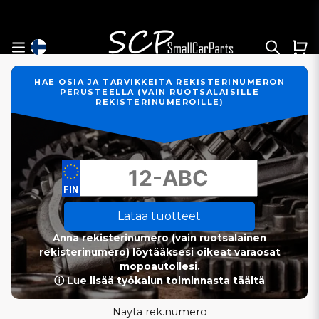
HAE OSIA JA TARVIKKEITA REKISTERINUMERON
PERUSTEELLA (VAIN RUOTSALAISILLE
REKISTERINUMEROILLE)
Lataa tuotteet
Anna rekisterinumero (vain ruotsalainen
rekisterinumero) löytääksesi oikeat varaosat
mopoautollesi.
ⓘ Lue lisää työkalun toiminnasta täältä
Näytä rek.numero