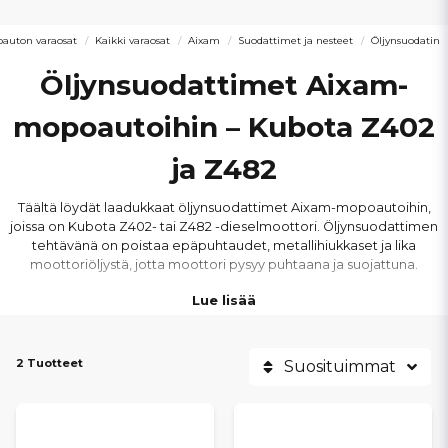
auton varaosat
Kaikki varaosat
Aixam
Suodattimet ja nesteet
Öljynsuodatin
Öljynsuodattimet Aixam-
mopoautoihin – Kubota Z402
ja Z482
Täältä löydät laadukkaat öljynsuodattimet Aixam-mopoautoihin,
joissa on Kubota Z402- tai Z482 -dieselmoottori. Öljynsuodattimen
tehtävänä on poistaa epäpuhtaudet, metallihiukkaset ja lika
moottoriöljystä, jotta moottori pysyy puhtaana ja suojattuna.
Lue lisää
Valikoimamme öljynsuodattimet tarjoavat tehokkaan
suodatustehon ja tasaisen öljynkierron, mikä vähentää moottorin
kulumista ja auttaa säilyttämään moottorin suorituskyvyn pitkällä
2 Tuotteet
Suosituimmat
aikavälillä.
Öljynsuodattimet sopivat useisiin Aixam-malleihin, kuten City,
Coupe, Crossline, Crossover, GTO, Minauto, Scouty, A741, A721, 400