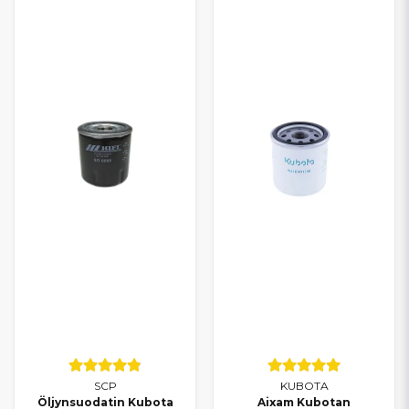
ja 500. Yhteensopivuus kattaa Ambition (S10), Emotion (S9),
Sensation (S9), Vision (S8) ja Impulsion (S8) -sarjat, joissa käytetään
Kubota Z402- ja Z482 -moottoreita.
Öljynsuodatin on kulutusosa, joka tulee vaihtaa säännöllisesti
öljynvaihdon yhteydessä. Puhdas öljy ja toimiva suodatin
varmistavat tasaisen käynnin, moottorin luotettavan toiminnan ja
pitkän käyttöiän.
Olipa kyse määräaikaishuollosta tai öljynvaihdosta, löydät meiltä
oikeat öljynsuodattimet Aixam-mopoautoosi. Mallikohtaiset
tuotteet ja nopea toimitus tekevät huollosta helppoa ja varmaa.
SCP
KUBOTA
Öljynsuodatin Kubota
Aixam Kubotan