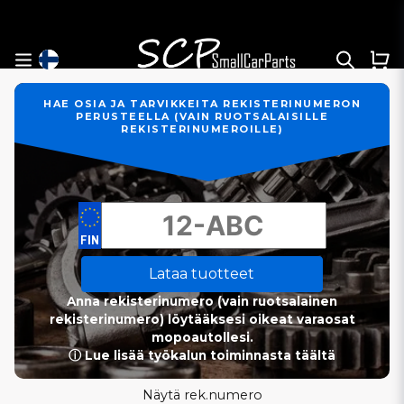
HAE OSIA JA TARVIKKEITA REKISTERINUMERON
PERUSTEELLA (VAIN RUOTSALAISILLE
REKISTERINUMEROILLE)
Lataa tuotteet
Anna rekisterinumero (vain ruotsalainen
rekisterinumero) löytääksesi oikeat varaosat
mopoautollesi.
ⓘ Lue lisää työkalun toiminnasta täältä
Näytä rek.numero