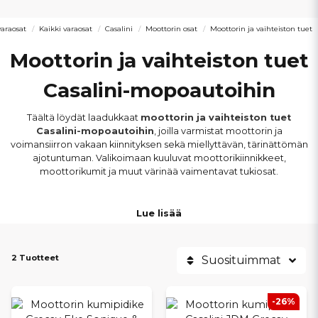
araosat
Kaikki varaosat
Casalini
Moottorin osat
Moottorin ja vaihteiston tuet
Moottorin ja vaihteiston tuet
Casalini-mopoautoihin
Täältä löydät laadukkaat
moottorin ja vaihteiston tuet
Casalini-mopoautoihin
, joilla varmistat moottorin ja
voimansiirron vakaan kiinnityksen sekä miellyttävän, tärinättömän
ajotuntuman. Valikoimaan kuuluvat moottorikiinnikkeet,
moottorikumit ja muut värinää vaimentavat tukiosat.
Tuet sopivat
muun muassa Casalini M20, M14, M12, M10, Ydea
Lue lisää
ja Sulky -malleihin
sekä moottoriversioille, kuten Mitsubishi sekä
Lombardini/Kohler 550 SOHC- ja DCI-moottorit. Kaikki osat on
valittu vastaamaan alkuperäisiä mitoituksia ja
2 Tuotteet
kuormitusvaatimuksia.
Suosituimmat
Kuluneet moottorin tai vaihteiston tuet voivat aiheuttaa
-26%
ylimääräisiä värinöitä, melua ja lisääntynyttä kulumista. Oikeilla