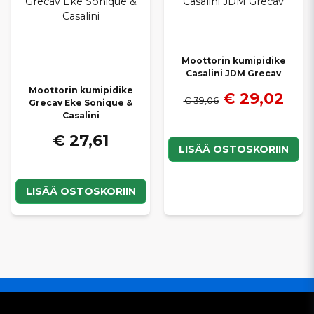
tukiosilla parannat ajomukavuutta, pidennät voimansiirron
käyttöikää ja varmistat Casalini-mopoautosi tasaisen ja hiljaisen
toiminnan. Tarjoamme
nopeat toimitukset
ja
kilpailukykyiset
hinnat
, jotta löydät helposti sopivat tuet omaan Casalini-
mopoautoosi.
Moottorin kumipidike
Casalini JDM Grecav
Moottorin kumipidike
€ 29,02
€ 39,06
Grecav Eke Sonique &
Casalini
€ 27,61
LISÄÄ OSTOSKORIIN
LISÄÄ OSTOSKORIIN