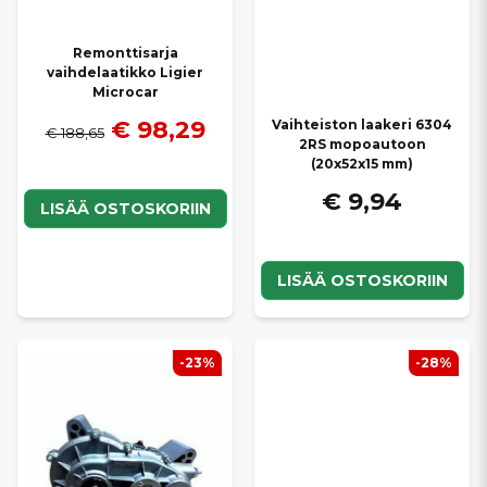
Remonttisarja
vaihdelaatikko Ligier
Microcar
€ 98,29
Vaihteiston laakeri 6304
€ 188,65
2RS mopoautoon
(20x52x15 mm)
€ 9,94
LISÄÄ OSTOSKORIIN
LISÄÄ OSTOSKORIIN
-23%
-28%