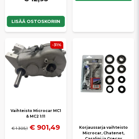
LISÄÄ OSTOSKORIIN
-31%
Vaihteisto Microcar MC1
& MC2 1:11
€ 901,49
Korjaussarja vaihteisto
€ 1 305,1
Microcar, Chatenet,
Casalini ja Grecav