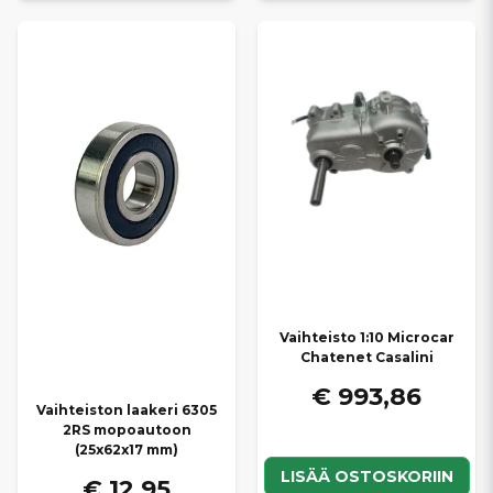
Vaihteisto 1:10 Microcar
Chatenet Casalini
€ 993,86
Vaihteiston laakeri 6305
2RS mopoautoon
(25x62x17 mm)
LISÄÄ OSTOSKORIIN
€ 12,95