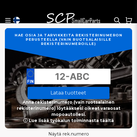
HAE OSIA JA TARVIKKEITA REKISTERINUMERON
PERUSTEELLA (VAIN RUOTSALAISILLE
REKISTERINUMEROILLE)
Lataa tuotteet
Anna rekisterinumero (vain ruotsalainen
rekisterinumero) löytääksesi oikeat varaosat
mopoautollesi.
ⓘ Lue lisää työkalun toiminnasta täältä
Näytä rek.numero