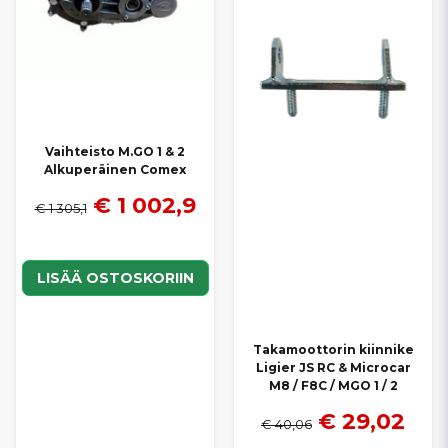
Vaihteisto M.GO 1 & 2
Alkuperäinen Comex
€ 1 002,9
€ 1 305,1
LISÄÄ OSTOSKORIIN
Takamoottorin kiinnike
Ligier JS RC & Microcar
M8 / F8C / MGO 1 / 2
€ 29,02
€ 40,06