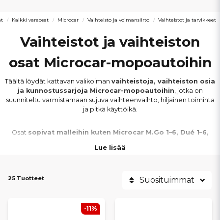
at
Kaikki varaosat
Microcar
Vaihteisto ja voimansiirto
Vaihteistot ja tarvikkeet
Vaihteistot ja vaihteiston
osat Microcar-mopoautoihin
Täältä löydät kattavan valikoiman
vaihteistoja, vaihteiston osia
ja kunnostussarjoja Microcar-mopoautoihin
, jotka on
suunniteltu varmistamaan sujuva vaihteenvaihto, hiljainen toiminta
ja pitkä käyttöikä.
Osat
sopivat malleihin kuten Microcar M.Go 1–6, Dué 1–6,
MC1, MC2, F8C, M8 sekä Virgo
. Valikoima palvelee sekä
Lue lisää
pienempiä huoltotöitä että laajempia vaihteistoremontteja.
Saatavilla on muun muassa
laakerit, öljytiivisteet, pultit,
25 Tuotteet
Suosituimmat
lukitusrenkaat, vaihdevivut, tiivisteet
sekä
täydelliset
vaihteistot
. Oikeilla osilla varmistat
pehmeän voimansiirron,
vähäisen melun ja luotettavan ajotuntuman
.
-11%