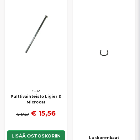
Kaikki tuotteet on mitoitettu alkuperäisten rakenteiden ja
kiinnitysten mukaisesti, mikä takaa
oikean istuvuuden ja helpon
asennuksen
. Tarjoamme
kilpailukykyiset hinnat
ja
nopeat
toimitukset
, jotta Microcarisi saadaan nopeasti takaisin käyttöön.
SCP
Pulttivaihteisto Ligier &
Microcar
€ 15,56
€ 17,57
LISÄÄ OSTOSKORIIN
Lukkorenkaat