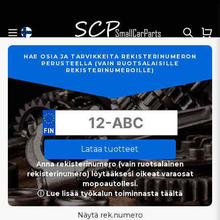
HAE OSIA JA TARVIKKEITA REKISTERINUMERON
PERUSTEELLA (VAIN RUOTSALAISILLE
REKISTERINUMEROILLE)
Lataa tuotteet
Anna rekisterinumero (vain ruotsalainen
rekisterinumero) löytääksesi oikeat varaosat
mopoautollesi.
ⓘ Lue lisää työkalun toiminnasta täältä
Näytä rek.numero