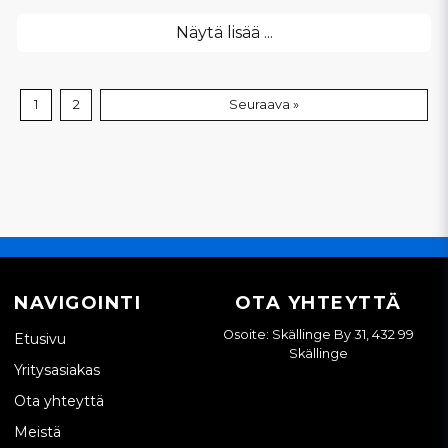
Näytä lisää ...
1
2
Seuraava »
NAVIGOINTI
OTA YHTEYTTÄ
Osoite: Skällinge By 31, 432 99
Etusivu
Skällinge
Yritysasiakas
Ota yhteyttä
Meistä