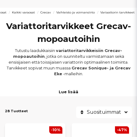
osat
Kaikki varaosat
Grecav
Vaihteisto ja voimansiirto
Variaattorin tarvikkeet
Variattoritarvikkeet Grecav-
mopoautoihin
Tutustu laadukkaisiin
variattoritarvikkeisiin Grecav-
mopoautoihin
, jotka on suunniteltu varmistamaan sekä
ensisijaisen että toissijaisen variattorin optimaalinen toiminta.
Tarvikkeet sopivat muun muassa
Grecav Sonique- ja Grecav
Eke
-malleihin.
Valikoimasta löydät muun muassa
variattorirullat, laakerit,
Lue lisää
holkit, liukupalat ja väliholkit
, joilla varmistat tasaisen
voimansiirron, oikean välityssuhteen ja miellyttävän ajotuntuman.
Kaikki osat on valittu tarjoamaan korkea laatu, tarkka istuvuus ja
28 Tuotteet
pitkä käyttöikä.
Suosituimmat
Variattorin kuluvat osat vaikuttavat suoraan ajettavuuteen ja
-10%
-47%
suorituskykyyn. Laadukkaiden tarvikkeiden avulla voit hienosäätää