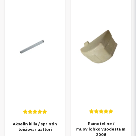
voimansiirron toimintaa, vaihtaa kuluneet osat tai suorittaa huollon
luotettavasti ja kustannustehokkaasti.
Nopeiden toimitusten
ansiosta huoltotyöt onnistuvat vaivattomasti, jotta Grecav-
mopoautosi pysyy toimintavarmana ja miellyttävänä ajaa.
Painoteline /
Akselin kiila / sprintin
muovilohko vuodesta m.
toisiovariaattori
2008