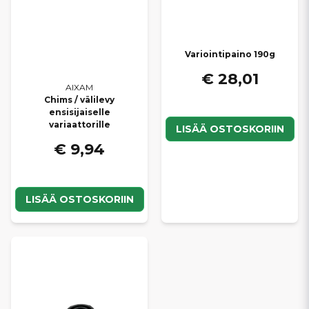
Variointipaino 190g
€ 28,01
AIXAM
Chims / välilevy
ensisijaiselle
variaattorille
LISÄÄ OSTOSKORIIN
€ 9,94
LISÄÄ OSTOSKORIIN