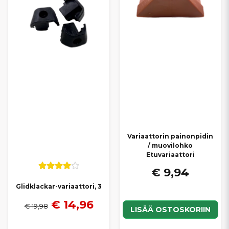
Variaattorin painonpidin
/ muovilohko
Etuvariaattori
€ 9,94
Glidklackar-variaattori, 3
€ 14,96
€ 19,98
LISÄÄ OSTOSKORIIN