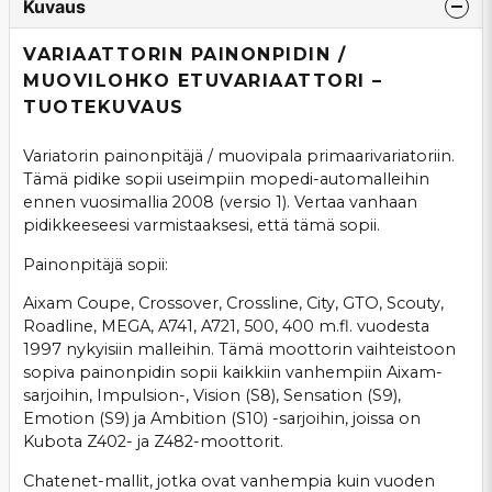
Kuvaus
VARIAATTORIN PAINONPIDIN /
MUOVILOHKO ETUVARIAATTORI –
TUOTEKUVAUS
Variatorin painonpitäjä / muovipala primaarivariatoriin.
Tämä pidike sopii useimpiin mopedi-automalleihin
ennen vuosimallia 2008 (versio 1). Vertaa vanhaan
pidikkeeseesi varmistaaksesi, että tämä sopii.
Painonpitäjä sopii:
Aixam Coupe, Crossover, Crossline, City, GTO, Scouty,
Roadline, MEGA, A741, A721, 500, 400 m.fl. vuodesta
1997 nykyisiin malleihin. Tämä moottorin vaihteistoon
sopiva painonpidin sopii kaikkiin vanhempiin Aixam-
sarjoihin, Impulsion-, Vision (S8), Sensation (S9),
Emotion (S9) ja Ambition (S10) -sarjoihin, joissa on
Kubota Z402- ja Z482-moottorit.
Chatenet-mallit, jotka ovat vanhempia kuin vuoden