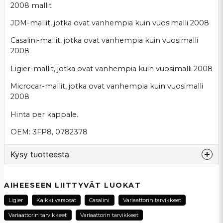
2008 mallit
JDM-mallit, jotka ovat vanhempia kuin vuosimalli 2008
Casalini-mallit, jotka ovat vanhempia kuin vuosimalli
2008
Ligier-mallit, jotka ovat vanhempia kuin vuosimalli 2008
Microcar-mallit, jotka ovat vanhempia kuin vuosimalli
2008
Hinta per kappale.
OEM: 3FP8, 0782378
Kysy tuotteesta
question
Kysy meiltä tästä tuotteesta...
AIHEESEEN LIITTYVÄT LUOKAT
Ligier
Kaikki varaosat
Casalini
Variaattorin tarvikkeet
Variaattorin tarvikkeet
Variaattorin tarvikkeet