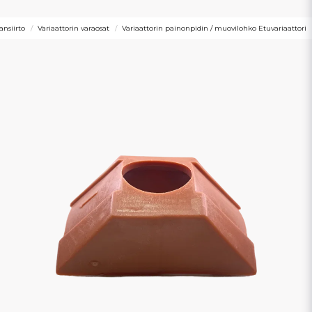
ansiirto
Variaattorin varaosat
Variaattorin painonpidin / muovilohko Etuvariaattori