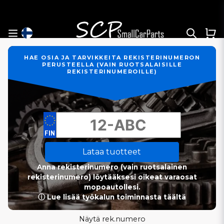
HAE OSIA JA TARVIKKEITA REKISTERINUMERON
PERUSTEELLA (VAIN RUOTSALAISILLE
REKISTERINUMEROILLE)
Lataa tuotteet
Anna rekisterinumero (vain ruotsalainen
rekisterinumero) löytääksesi oikeat varaosat
mopoautollesi.
ⓘ Lue lisää työkalun toiminnasta täältä
Näytä rek.numero