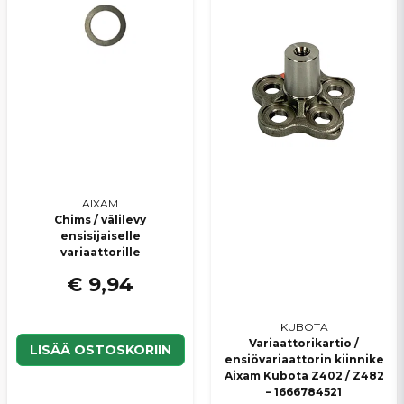
AIXAM
Chims / välilevy
ensisijaiselle
variaattorille
€ 9,94
KUBOTA
Variaattorikartio /
LISÄÄ OSTOSKORIIN
ensiövariaattorin kiinnike
Aixam Kubota Z402 / Z482
– 1666784521