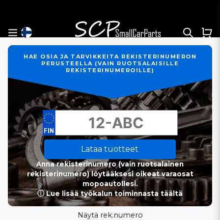
HAE OSIA JA TARVIKKEITA REKISTERINUMERON
PERUSTEELLA (VAIN RUOTSALAISILLE
REKISTERINUMEROILLE)
Lataa tuotteet
Anna rekisterinumero (vain ruotsalainen
rekisterinumero) löytääksesi oikeat varaosat
mopoautollesi.
ⓘ Lue lisää työkalun toiminnasta täältä
Näytä rek.numero