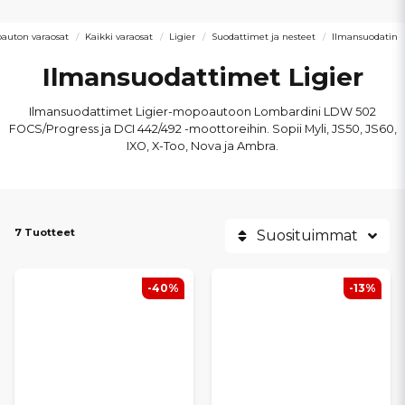
auton varaosat
Kaikki varaosat
Ligier
Suodattimet ja nesteet
Ilmansuodatin
Ilmansuodattimet Ligier
Ilmansuodattimet Ligier-mopoautoon Lombardini LDW 502
FOCS/Progress ja DCI 442/492 -moottoreihin. Sopii Myli, JS50, JS60,
IXO, X-Too, Nova ja Ambra.
7 Tuotteet
Suosituimmat
-40%
-13%