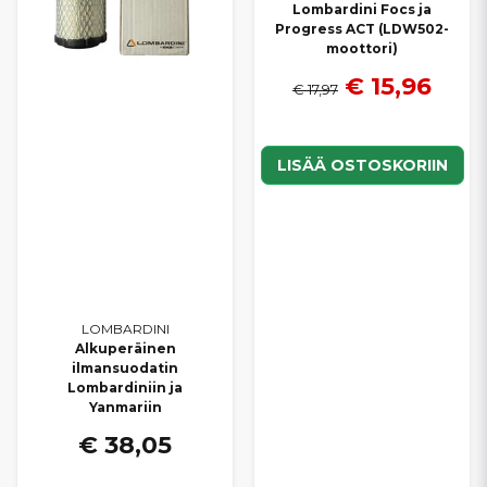
Lombardini Focs ja
Progress ACT (LDW502-
moottori)
€ 15,96
€ 17,97
LISÄÄ OSTOSKORIIN
LOMBARDINI
Alkuperäinen
ilmansuodatin
Lombardiniin ja
Yanmariin
€ 38,05