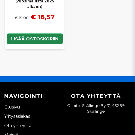
(vuosimallista 2025
alkaen)
€ 16,57
€ 19,98
LISÄÄ OSTOSKORIIN
NAVIGOINTI
OTA YHTEYTTÄ
Osoite: Skällinge By 31, 432 99
Etusivu
Skällinge
Yritysasiakas
Ota yhteyttä