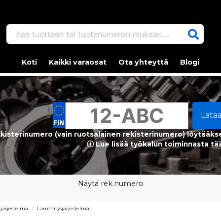
hae tuotteen tai tuotenumeron mukaan....
Koti
Kaikki varaosat
Ota yhteyttä
Blogi
Lata
kisterinumero (vain ruotsalainen rekisterinumero) löytääks
ⓘ Lue lisää työkalun toiminnasta tä
Näytä rek.numero
sjärjestelmä
Lämmitysjärjestelmä