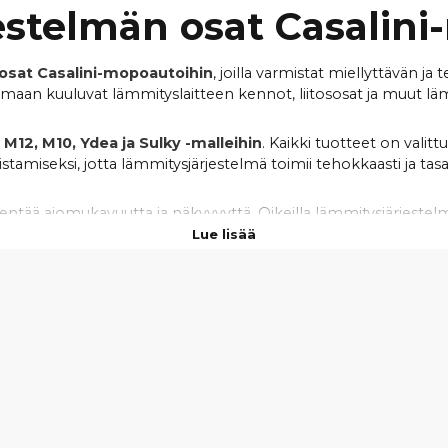
estelmän osat Casalini
osat Casalini-mopoautoihin
, joilla varmistat miellyttävän
koimaan kuuluvat lämmityslaitteen kennot, liitososat ja muut 
12, M10, Ydea ja Sulky -malleihin
. Kaikki tuotteet on valit
stamiseksi, jotta lämmitysjärjestelmä toimii tehokkaasti ja tasai
kentää ajomukavuutta ja näkyvyyttä. Oikeilla lämmitysjärjeste
än ajokokemuksen ympäri vuoden. Tarjoamme
nopeat toimituk
Lue lisää
sopivat osat omaan Casalini-mopoautoosi.