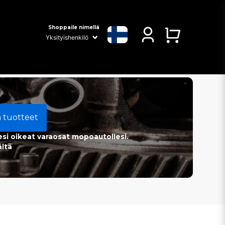
Shoppaile nimellä
a tuotteet
esi oikeat varaosat mopoautollesi.
ältä