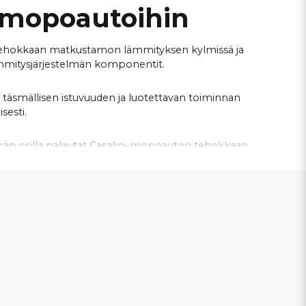
-mopoautoihin
 ja tehokkaan matkustamon lämmityksen kylmissä ja
lämmitysjärjestelmän komponentit.
tu täsmällisen istuvuuden ja luotettavan toiminnan
sesti.
lmän osilla palautat Casalini-mopoautosi tehokkaan
set
ja
kilpailukykyiset hinnat
, jotta löydät helposti