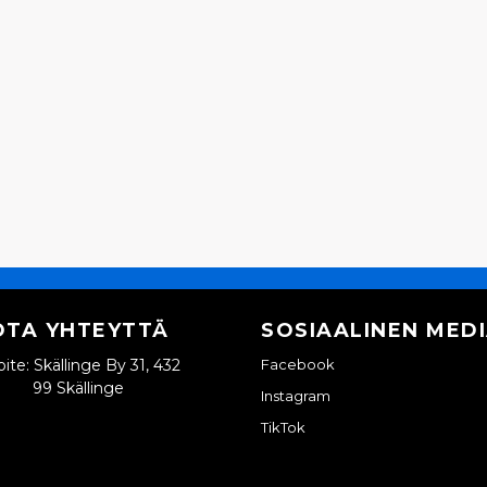
OTA YHTEYTTÄ
SOSIAALINEN MED
ite: Skällinge By 31, 432
Facebook
99 Skällinge
Instagram
TikTok