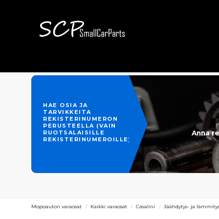
HAE OSIA JA
TARVIKKEITA
REKISTERINUMERON
PERUSTEELLA (VAIN
Anna re
RUOTSALAISILLE
REKISTERINUMEROILLE)
Mopoauton varaosat
Kaikki varaosat
Casalini
Jäähdytys- ja lämmity