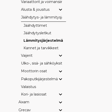
Variaattorit ja voimansiirto
Alusta & jousitus
Jäähdytys- ja lämmitysjärjestelmä
Jäähdyttimet
Jäähdytysletkut
Lämmitysjärjestelmä
Kannet ja tarvikkeet
Vaijerit
Ulko-, sisä- ja sähköyksityiskohdat
Moottorin osat
Pakoputkijärjestelmä
Valaistus
Kori- ja lasiosat
Aixam
Grecav