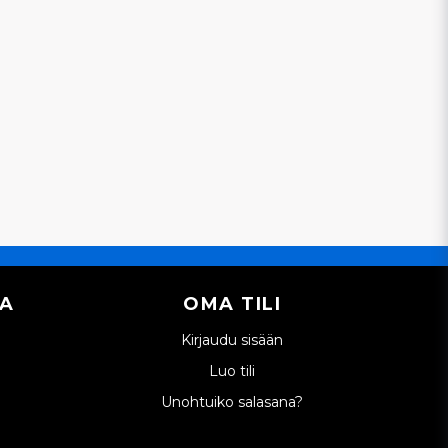
IA
OMA TILI
Kirjaudu sisään
Luo tili
Unohtuiko salasana?