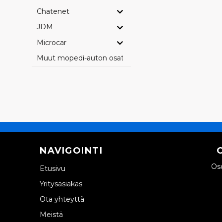
Chatenet
JDM
Microcar
Muut mopedi-auton osat
NAVIGOINTI
Oso
Etusivu
Yritysasiakas
Ota yhteyttä
Meistä