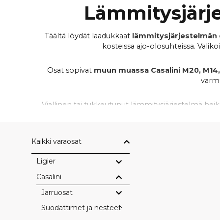
Lämmitysjärj
Täältä löydät laadukkaat
lämmitysjärjestelmän 
kosteissa ajo-olosuhteissa. Vali
Osat sopivat
muun muassa Casalini M20, M14, M
varmi
Viallinen tai tukkeutunut lämmitysjärjestelmä hei
sisätilojen lämmityksen ja varmistat miellyttäv
Kaikki varaosat
Ligier
Casalini
Jarruosat
Suodattimet ja nesteet