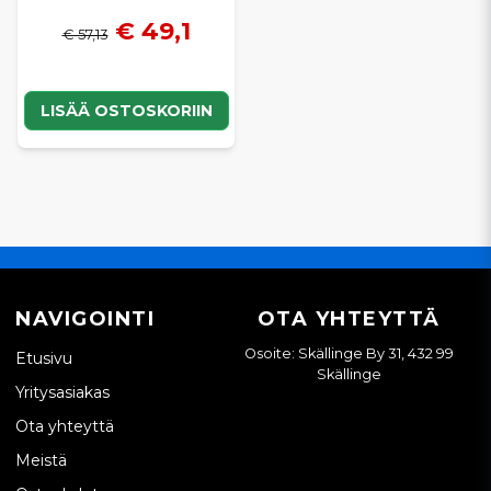
€ 49,1
€ 57,13
LISÄÄ OSTOSKORIIN
NAVIGOINTI
OTA YHTEYTTÄ
Osoite: Skällinge By 31, 432 99
Etusivu
Skällinge
Yritysasiakas
Ota yhteyttä
Meistä