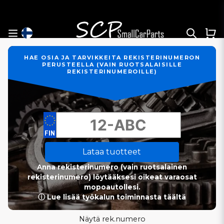
HAE OSIA JA TARVIKKEITA REKISTERINUMERON
PERUSTEELLA (VAIN RUOTSALAISILLE
REKISTERINUMEROILLE)
Lataa tuotteet
Anna rekisterinumero (vain ruotsalainen
rekisterinumero) löytääksesi oikeat varaosat
mopoautollesi.
ⓘ Lue lisää työkalun toiminnasta täältä
Näytä rek.numero