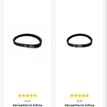
Hyväkuntoinen variattorihihna parantaa kiihtyvyyttä, vähentää
luistoa ja ehkäisee voimansiirron ennen­aikaista kulumista.
Säännöllinen hihnan vaihto on tärkeä osa Chatenet-mopoauton
huoltoa ja ajomukavuutta. Tarjoamme
nopeat toimitukset
ja
kilpailukykyiset hinnat
, jotta löydät helposti oikean vetohihnan
tai variattorihihnan juuri omaan Chatenet-mopoautoosi.
SCP
SCP
Variaattorin hihna
Variaattorin hihna