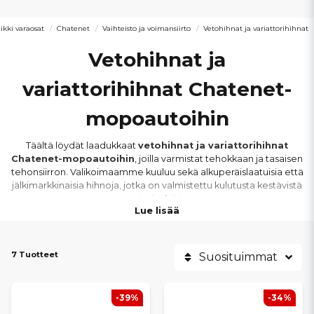
ikki varaosat
Chatenet
Vaihteisto ja voimansiirto
Vetohihnat ja variattorihihnat
Vetohihnat ja
variattorihihnat Chatenet-
mopoautoihin
Täältä löydät laadukkaat
vetohihnat ja variattorihihnat
Chatenet-mopoautoihin
, joilla varmistat tehokkaan ja tasaisen
tehonsiirron. Valikoimaamme kuuluu sekä alkuperäislaatuisia että
jälkimarkkinaisia hihnoja, jotka on valmistettu kulutusta kestävistä
materiaaleista.
Lue lisää
Hihnat sopivat
muun muassa Chatenet CH26, CH28, CH40,
CH46 ja Barooder -malleihin
. Kaikki vetohihnat ja
7 Tuotteet
Suosituimmat
variattorihihnat on mitoitettu vastaamaan alkuperäisiä pituus-,
leveys- ja kuormitusvaatimuksia, mikä takaa
oikean istuvuuden
ja
luotettavan toiminnan.
-39%
-34%