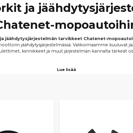
kit ja jäähdytysjärjes
Chatenet-mopoautoihi
 ja jäähdytysjärjestelmän tarvikkeet Chatenet-mopoautoi
ttorin jäähdytysjärjestelmässä. Valikoimaamme kuuluvat jääh
ulettimet, kiinnikkeet ja muut järjestelmän kannalta tärkeät os
, CH28, CH40, CH46, Speedino ja Barooder -malleihin
. 
Lue lisää
 vaatimuksia, mikä takaa
oikean yhteensopivuuden
ja luotetta
äähdytyspuhallin auttavat ylläpitämään vakaan moottorin lämp
 voivat heikentää kylmänhallintaa merkittävästi. Tarjoamme
nop
 sopivat jäähdytysjärjestelmän tarvikkeet juuri omaan Chate