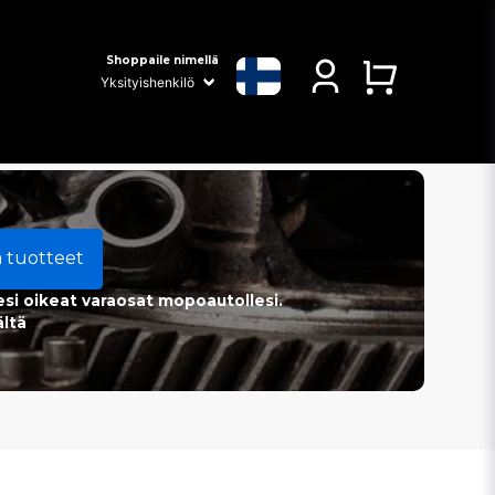
Shoppaile nimellä
a tuotteet
esi oikeat varaosat mopoautollesi.
ältä