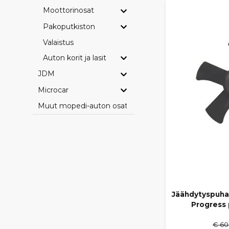
Moottorinosat
Pakoputkiston
Valaistus
Auton korit ja lasit
JDM
Microcar
Muut mopedi-auton osat
Jäähdytyspuha
Progress 
€ 60