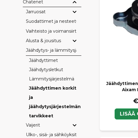
Chatenet
Jarruosat
Suodattimet ja nesteet
Vaihteisto ja voimansiirto
Alusta & jousitus
Jäähdytys- ja lämmitysjärjestelmä
Jäähdyttimet
Jäähdytysletkut
Lämmitysjärjestelmä
Jäähdyttimen
Jäähdyttimen korkit
Aixam 
ja
€
jäähdytysjärjestelmän
LISÄÄ
tarvikkeet
Vaijerit
Ulko-, sisä- ja sähköyksityiskohdat