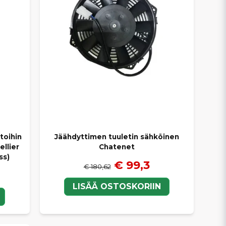
toihin
Jäähdyttimen tuuletin sähköinen
ellier
Chatenet
ss)
€ 99,3
€ 180,62
LISÄÄ OSTOSKORIIN