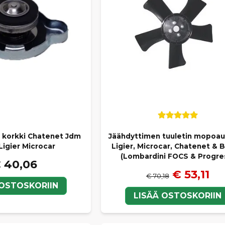
 korkki Chatenet Jdm
Jäähdyttimen tuuletin mopoau
Ligier Microcar
Ligier, Microcar, Chatenet & B
(Lombardini FOCS & Progre
 40,06
€ 53,11
€ 70,18
 OSTOSKORIIN
LISÄÄ OSTOSKORIIN