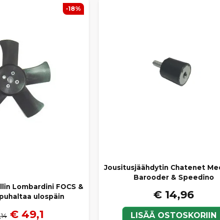
-18%
Jousitusjäähdytin Chatenet Me
Barooder & Speedino
llin Lombardini FOCS &
€ 14,96
puhaltaa ulospäin
€ 49,1
LISÄÄ OSTOSKORIIN
,14