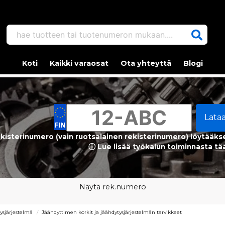
hae tuotteen tai tuotenumeron mukaan....
Koti
Kaikki varaosat
Ota yhteyttä
Blogi
Lata
kisterinumero (vain ruotsalainen rekisterinumero) löytääks
ⓘ Lue lisää työkalun toiminnasta tä
Näytä rek.numero
ysjärjestelmä
Jäähdyttimen korkit ja jäähdytysjärjestelmän tarvikkeet