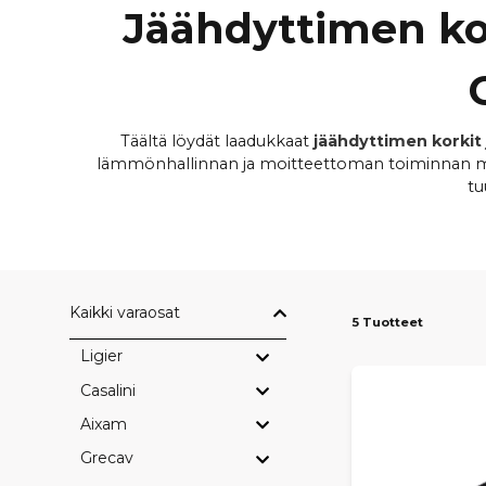
Jäähdyttimen kor
Täältä löydät laadukkaat
jäähdyttimen korkit
lämmönhallinnan ja moitteettoman toiminnan moo
tu
Tarvikkeet sopivat
muun muassa Chatenet CH26
liitäntöjä, paineluokituksia ja sähköisiä
Kaikki varaosat
Toimiva jäähdyttimen korkki ja oikein toimiva j
5 Tuotteet
moottorin käyttöikää. Kuluneet tai vialliset osat
Ligier
löydät helposti
Casalini
Aixam
Grecav