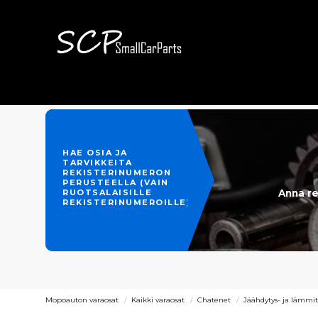
HAE OSIA JA
TARVIKKEITA
REKISTERINUMERON
PERUSTEELLA (VAIN
Anna re
RUOTSALAISILLE
REKISTERINUMEROILLE)
Mopoauton varaosat
Kaikki varaosat
Chatenet
Jäähdytys- ja lämmit