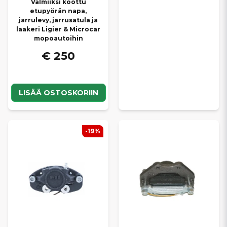
Valmiiksi koottu
etupyörän napa,
jarrulevy, jarrusatula ja
laakeri Ligier & Microcar
mopoautoihin
€ 250
LISÄÄ OSTOSKORIIN
-19%