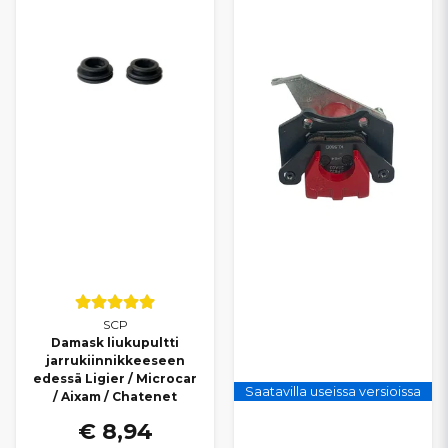
SCP
Damask liukupultti
jarrukiinnikkeeseen
edessä Ligier / Microcar
Saatavilla useissa versioissa
/ Aixam / Chatenet
€ 8,94