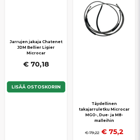
Jarrujen jakaja Chatenet
JDM Bellier Ligier
Microcar
€ 70,18
LISÄÄ OSTOSKORIIN
Täydellinen
takajarruletku Microcar
MGO-, Due- ja M8-
malleihin
€ 75,2
€ 79,22