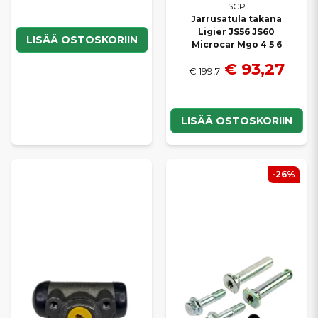
SCP
Jarrusatula takana
Ligier JS56 JS60
LISÄÄ OSTOSKORIIN
Microcar Mgo 4 5 6
€ 93,27
€ 199,7
LISÄÄ OSTOSKORIIN
-26%