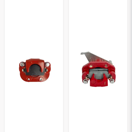
turvallisuustason
Microcar-mopoautossasi.
Kaikki tuotteet on valmistettu kestävistä materiaaleista ja
mitoitettu alkuperäisten vaatimusten mukaisesti, mikä takaa
oikean istuvuuden ja helpon asennuksen
. Tarjoamme
kilpailukykyiset hinnat
ja
nopeat toimitukset
, jotta saat
ajoneuvosi nopeasti takaisin käyttöön.