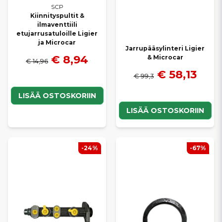
SCP
Kiinnityspultit &
ilmaventtiili
etujarrusatuloille Ligier
ja Microcar
Jarrupääsylinteri Ligier
€ 8,94
& Microcar
€ 14,96
€ 58,13
€ 99,3
LISÄÄ OSTOSKORIIN
LISÄÄ OSTOSKORIIN
-24%
-67%