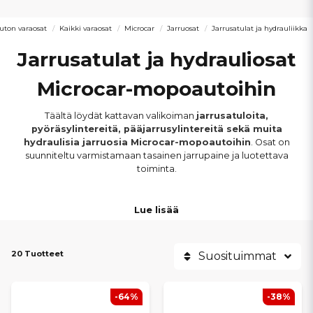
ton varaosat
Kaikki varaosat
Microcar
Jarruosat
Jarrusatulat ja hydrauliikka
Jarrusatulat ja hydrauliosat
Microcar-mopoautoihin
Täältä löydät kattavan valikoiman
jarrusatuloita,
pyöräsylintereitä, pääjarrusylintereitä sekä muita
hydraulisia jarruosia Microcar-mopoautoihin
. Osat on
suunniteltu varmistamaan tasainen jarrupaine ja luotettava
toiminta.
Komponentit
sopivat malleihin kuten Microcar Virgo, MC1,
Lue lisää
MC2, Highland, Cargo, M.Go 1–6, Dué First, Dué 2–3–6 sekä
M8
. Valikoima kattaa sekä etu- että takajarrujen hydrauliset osat
huoltoon, korjaukseen ja osien vaihtoon.
20 Tuotteet
Suosituimmat
Hydraulijärjestelmän viat tai kuluneet jarruosat voivat heikentää
jarrutehoa ja ajoturvallisuutta merkittävästi. Oikeilla osilla varmistat
-64%
-38%
tasaisen jarrutuksen, hallittavan pysähtymisen ja korkean