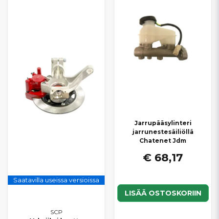
Jarrupääsylinteri
jarrunestesäiliöllä
Chatenet Jdm
€ 68,17
Saatavilla useissa versioissa
LISÄÄ OSTOSKORIIN
SCP