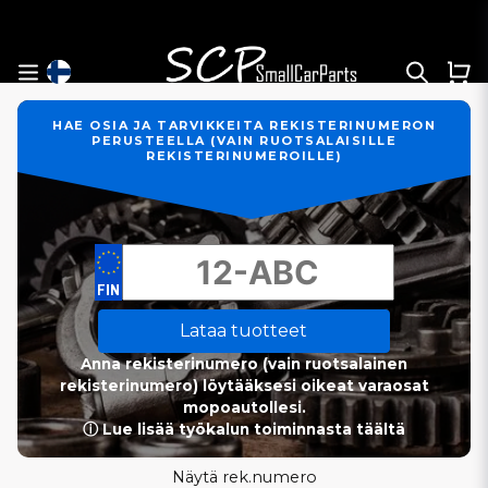
HAE OSIA JA TARVIKKEITA REKISTERINUMERON
PERUSTEELLA (VAIN RUOTSALAISILLE
REKISTERINUMEROILLE)
Lataa tuotteet
Anna rekisterinumero (vain ruotsalainen
rekisterinumero) löytääksesi oikeat varaosat
mopoautollesi.
ⓘ Lue lisää työkalun toiminnasta täältä
Näytä rek.numero