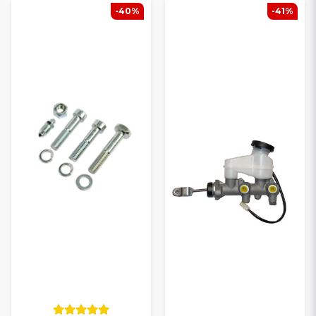
-40%
-41%