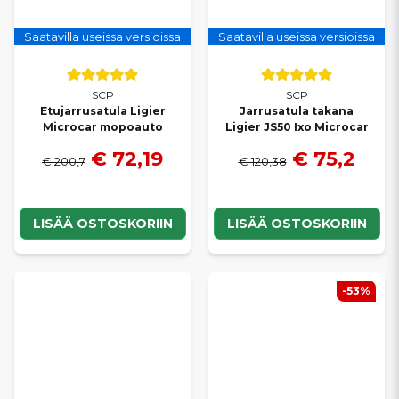
Saatavilla useissa versioissa
Saatavilla useissa versioissa
SCP
SCP
Etujarrusatula Ligier
Jarrusatula takana
Microcar mopoauto
Ligier JS50 Ixo Microcar
€ 72,19
€ 75,2
€ 200,7
€ 120,38
LISÄÄ OSTOSKORIIN
LISÄÄ OSTOSKORIIN
-53%