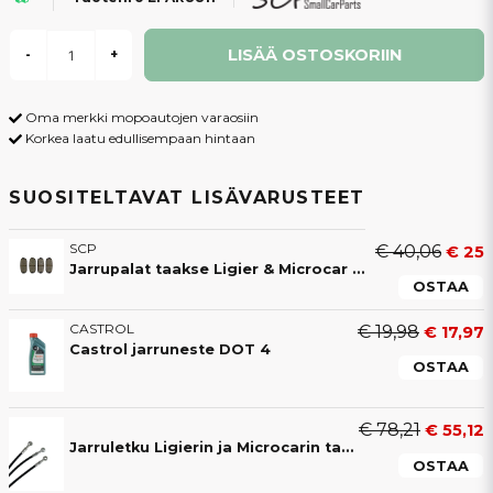
LISÄÄ OSTOSKORIIN
-
+
Oma merkki mopoautojen varaosiin
Korkea laatu edullisempaan hintaan
SUOSITELTAVAT LISÄVARUSTEET
SCP
€ 40,06
€ 25
Jarrupalat taakse Ligier & Microcar mopoautoihin
OSTAA
CASTROL
€ 19,98
€ 17,97
Castrol jarruneste DOT 4
OSTAA
€ 78,21
€ 55,12
Jarruletku Ligierin ja Microcarin takana
OSTAA