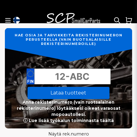
HAE OSIA JA TARVIKKEITA REKISTERINUMERON
PERUSTEELLA (VAIN RUOTSALAISILLE
REKISTERINUMEROILLE)
Lataa tuotteet
Anna rekisterinumero (vain ruotsalainen
rekisterinumero) löytääksesi oikeat varaosat
mopoautollesi.
ⓘ Lue lisää työkalun toiminnasta täältä
Näytä rek.numero