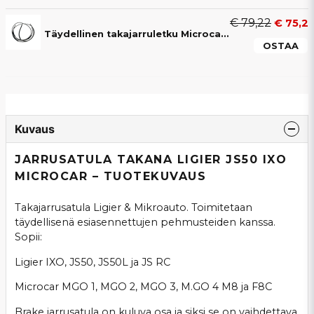
€ 79,22
€ 75,2
Täydellinen takajarruletku Microcar MGO-, Due- ja M8-malleihin
OSTAA
Kuvaus
JARRUSATULA TAKANA LIGIER JS50 IXO
MICROCAR – TUOTEKUVAUS
Takajarrusatula Ligier & Mikroauto. Toimitetaan
täydellisenä esiasennettujen pehmusteiden kanssa.
Sopii:
Ligier IXO, JS50, JS50L ja JS RC
Microcar MGO 1, MGO 2, MGO 3, M.GO 4 M8 ja F8C
Brake jarrusatula on kuluva osa ja siksi se on vaihdettava