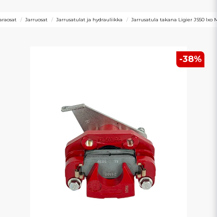
araosat
Jarruosat
Jarrusatulat ja hydrauliikka
Jarrusatula takana Ligier JS50 Ixo 
-
38
%