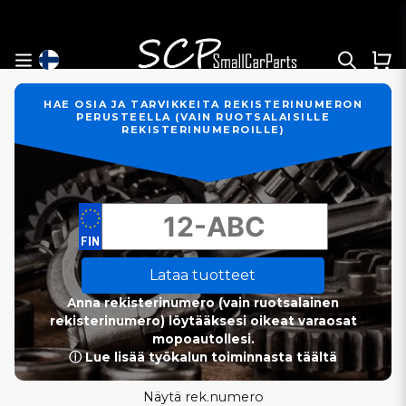
HAE OSIA JA TARVIKKEITA REKISTERINUMERON
PERUSTEELLA (VAIN RUOTSALAISILLE
REKISTERINUMEROILLE)
Lataa tuotteet
Anna rekisterinumero (vain ruotsalainen
rekisterinumero) löytääksesi oikeat varaosat
mopoautollesi.
ⓘ Lue lisää työkalun toiminnasta täältä
Näytä rek.numero