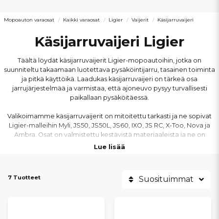
Mopoauton varaosat
Kaikki varaosat
Ligier
Vaijerit
Käsijarruvaijeri
Käsijarruvaijeri Ligier
Täältä löydät käsijarruvaijerit Ligier-mopoautoihin, jotka on
suunniteltu takaamaan luotettava pysäköintijarru, tasainen toiminta
ja pitkä käyttöikä. Laadukas käsijarruvaijeri on tärkeä osa
jarrujärjestelmää ja varmistaa, että ajoneuvo pysyy turvallisesti
paikallaan pysäköitäessä.
Valikoimamme käsijarruvaijerit on mitoitettu tarkasti ja ne sopivat
Ligier-malleihin Myli, JS50, JS50L, JS60, IXO, JS RC, X-Too, Nova ja
Ambra. Osat on valmistettu kestävistä materiaaleista ja ne on
helppo asentaa ilman lisäsovittamista.
Lue lisää
Olipa kyse kuluneen vaijerin vaihdosta tai jarrujärjestelmän
huollosta, löydät meiltä oikeat käsijarruvaijerit Ligier-mopoautoon
7 Tuotteet
Suosituimmat
– nopeasti toimitettuna ja ajoneuvon vaatimuksiin sopivina.