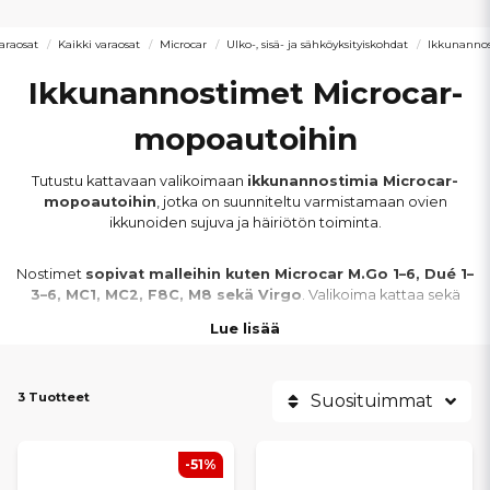
araosat
Kaikki varaosat
Microcar
Ulko-, sisä- ja sähköyksityiskohdat
Ikkunanno
Ikkunannostimet Microcar-
mopoautoihin
Tutustu kattavaan valikoimaan
ikkunannostimia Microcar-
mopoautoihin
, jotka on suunniteltu varmistamaan ovien
ikkunoiden sujuva ja häiriötön toiminta.
Nostimet
sopivat malleihin kuten Microcar M.Go 1–6, Dué 1–
3–6, MC1, MC2, F8C, M8 sekä Virgo
. Valikoima kattaa sekä
manuaaliset että sähköiset ikkunannostimet
eri
Lue lisää
vuosimalleihin.
Saatavilla on
täydelliset ikkunannostimet, varaosat ja
3 Tuotteet
Suosituimmat
asennustarvikkeet
, joiden avulla ikkunat avautuvat ja sulkeutuvat
tasaisesti ja vaivattomasti. Oikeilla osilla varmistat
käyttömukavuuden ja luotettavan toiminnan
.
-51%