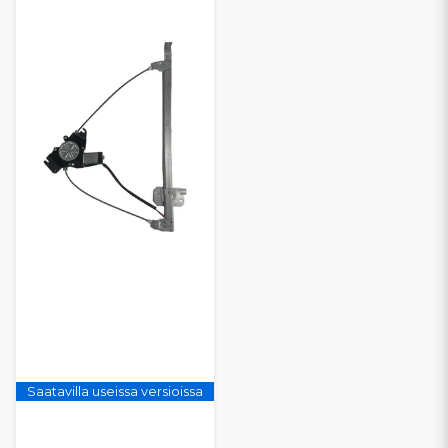
Saatavilla useissa versioissa