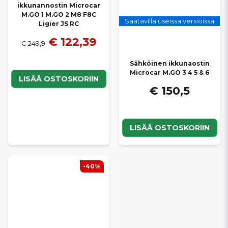
ikkunannostin Microcar
M.GO 1 M.GO 2 M8 F8C
Saatavilla useissa versioissa
Ligier JS RC
€ 122,39
€ 249,9
Sähköinen ikkunaostin
Microcar M.GO 3 4 5 & 6
LISÄÄ OSTOSKORIIN
€ 150,5
LISÄÄ OSTOSKORIIN
-40%