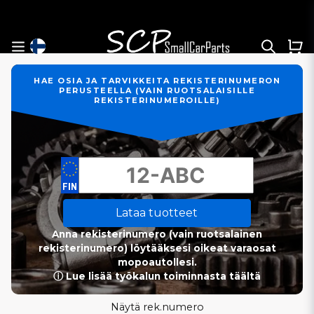
HAE OSIA JA TARVIKKEITA REKISTERINUMERON
PERUSTEELLA (VAIN RUOTSALAISILLE
REKISTERINUMEROILLE)
Lataa tuotteet
Anna rekisterinumero (vain ruotsalainen
rekisterinumero) löytääksesi oikeat varaosat
mopoautollesi.
ⓘ Lue lisää työkalun toiminnasta täältä
Näytä rek.numero