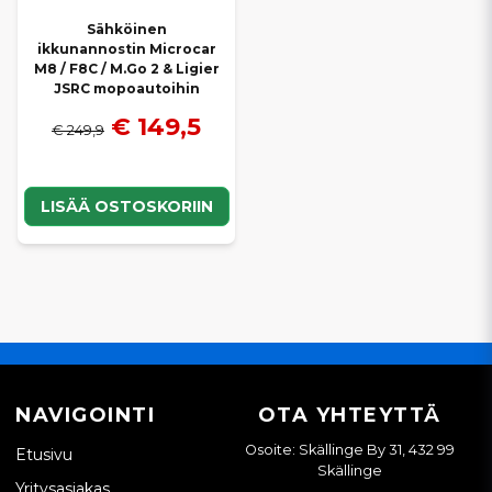
Sähköinen
ikkunannostin Microcar
M8 / F8C / M.Go 2 & Ligier
JSRC mopoautoihin
€ 149,5
€ 249,9
LISÄÄ OSTOSKORIIN
NAVIGOINTI
OTA YHTEYTTÄ
Osoite: Skällinge By 31, 432 99
Etusivu
Skällinge
Yritysasiakas