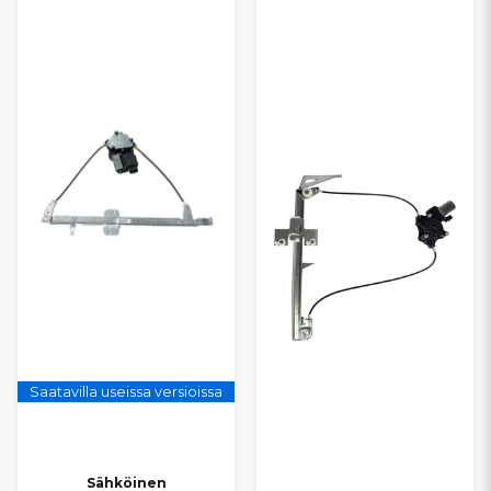
Kaikki ikkunannostimet on mitoitettu alkuperäisten rakenteiden
mukaisesti, mikä takaa
oikean istuvuuden ja helpon
asennuksen
. Tarjoamme
kilpailukykyiset hinnat
ja
nopeat
toimitukset
, jotta Microcarisi pysyy mukavana ja toimivana
arjessa.
Saatavilla useissa versioissa
Sähköinen