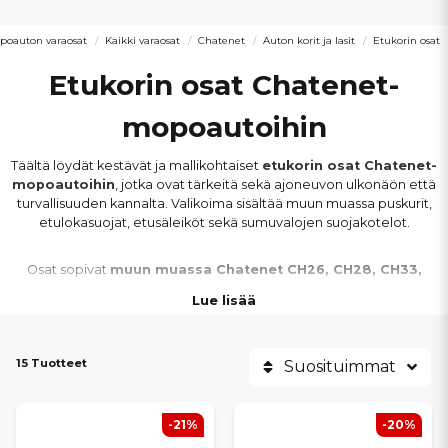
poauton varaosat
Kaikki varaosat
Chatenet
Auton korit ja lasit
Etukorin osat
Etukorin osat Chatenet-
mopoautoihin
Täältä löydät kestävät ja mallikohtaiset
etukorin osat Chatenet-
mopoautoihin
, jotka ovat tärkeitä sekä ajoneuvon ulkonäön että
turvallisuuden kannalta. Valikoima sisältää muun muassa puskurit,
etulokasuojat, etusäleiköt sekä sumuvalojen suojakotelot.
Osat sopivat
muun muassa Chatenet CH26, CH28, CH33,
CH40, CH46 ja Barooder -malleihin
. Kaikki tuotteet on
Lue lisää
valmistettu kestävistä materiaaleista ja mitoitettu vastaamaan
alkuperäisiä kiinnityksiä, mikä takaa
oikean istuvuuden
ja siistin
lopputuloksen.
15 Tuotteet
Suosituimmat
Vaurioituneet tai kuluneet etukorin osat voivat heikentää
ajoneuvon ulkonäköä ja suojausta. Uusilla karosseriosilla palautat
-21%
-20%
siistin, turvallisen ja alkuperäisen ilmeen
Chatenet-