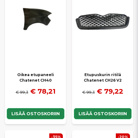
mopoautoosi. Tarjoamme
nopeat toimitukset
ja
kilpailukykyiset hinnat
, jotta löydät helposti oikeat etukorin osat
omaan ajoneuvoosi.
Oikea etupaneeli
Etupuskurin ritilä
Chatenet CH40
Chatenet CH26 V2
€ 78,21
€ 79,22
€ 99,3
€ 99,3
LISÄÄ OSTOSKORIIN
LISÄÄ OSTOSKORIIN
-35%
-20%