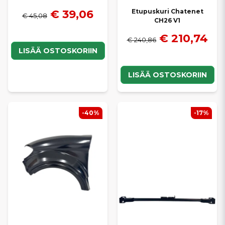
€ 39,06
Etupuskuri Chatenet
€ 45,08
CH26 V1
€ 210,74
€ 240,86
LISÄÄ OSTOSKORIIN
LISÄÄ OSTOSKORIIN
-40%
-17%