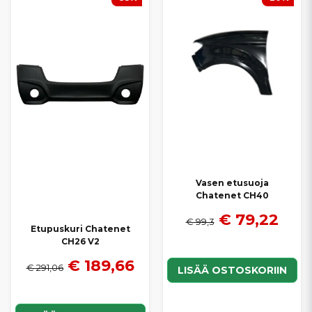
Vasen etusuoja
Chatenet CH40
€ 79,22
€ 99,3
Etupuskuri Chatenet
CH26 V2
€ 189,66
€ 291,06
LISÄÄ OSTOSKORIIN