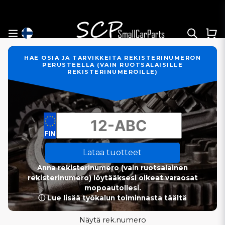
HAE OSIA JA TARVIKKEITA REKISTERINUMERON
PERUSTEELLA (VAIN RUOTSALAISILLE
REKISTERINUMEROILLE)
Lataa tuotteet
Anna rekisterinumero (vain ruotsalainen
rekisterinumero) löytääksesi oikeat varaosat
mopoautollesi.
ⓘ Lue lisää työkalun toiminnasta täältä
Näytä rek.numero