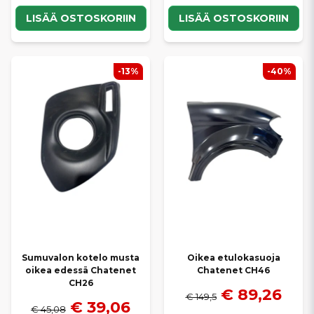
LISÄÄ OSTOSKORIIN
LISÄÄ OSTOSKORIIN
-13%
-40%
Sumuvalon kotelo musta
Oikea etulokasuoja
oikea edessä Chatenet
Chatenet CH46
CH26
€ 89,26
€ 149,5
€ 39,06
€ 45,08