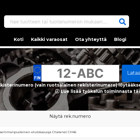
hae tuotteen tai tuotenumeron mukaan....
Koti
Kaikki varaosat
Ota yhteyttä
Blogi
Lata
kisterinumero (vain ruotsalainen rekisterinumero) löytääks
ⓘ Lue lisää työkalun toiminnasta tä
Näytä rek.numero
asemmanpuoleinen etulokasuoja Chatenet CH46