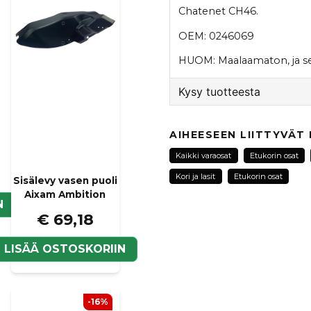
Chatenet CH46.
OEM: 0246069
HUOM: Maalaamaton, ja se
Kysy tuotteesta
question
Kysy meiltä tästä tuotte
AIHEESEEN LIITTYVÄT
Kaikki varaosat
Etukorin osat
Kori ja lasit
Etukorin osat
Sisälevy vasen puoli
Aixam Ambition
name
Nimi
N
€ 69,18
LISÄÄ OSTOSKORIIN
Kyllä, voit julkaista k
-16%