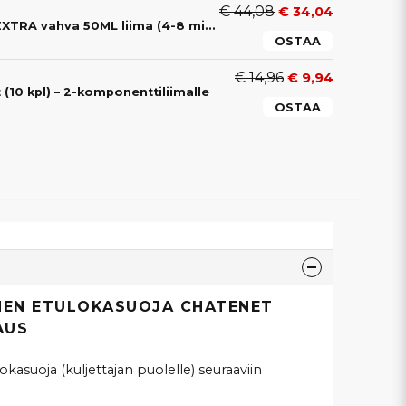
€ 44,08
€ 34,04
2-OSAINEN Liima EXTRA vahva 50ML liima (4-8 min)
OSTAA
€ 14,96
€ 9,94
(10 kpl) – 2-komponenttiliimalle
OSTAA
EN ETULOKASUOJA CHATENET
AUS
suoja (kuljettajan puolelle) seuraaviin