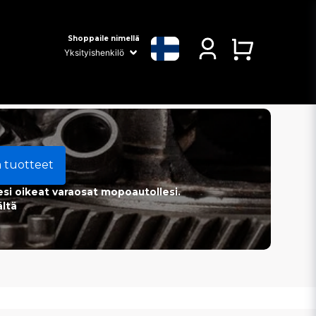
Shoppaile nimellä
a tuotteet
esi oikeat varaosat mopoautollesi.
ältä