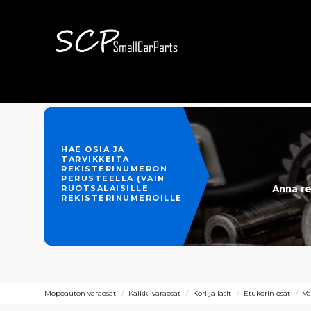
HAE OSIA JA
TARVIKKEITA
REKISTERINUMERON
PERUSTEELLA (VAIN
Anna re
RUOTSALAISILLE
REKISTERINUMEROILLE)
Mopoauton varaosat
Kaikki varaosat
Kori ja lasit
Etukorin osat
V