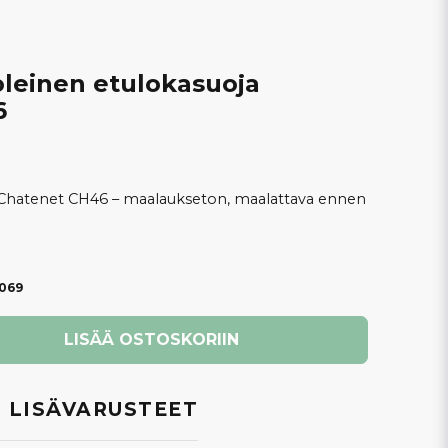
einen etulokasuoja
6
 Chatenet CH46 – maalaukseton, maalattava ennen
069
LISÄÄ OSTOSKORIIN
 LISÄVARUSTEET