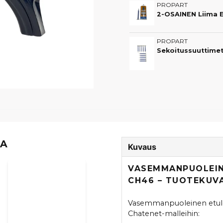
PROPART
PROPART
Sekoitussuuttimet 
TA
Kuvaus
VASEMMANPUOLEIN
CH46 – TUOTEKUV
Vasemmanpuoleinen etuloka
Chatenet-malleihin: