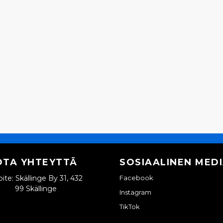
OTA YHTEYTTÄ
SOSIAALINEN MED
ite: Skällinge By 31, 432
Facebook
99 Skällinge
Instagram
TikTok