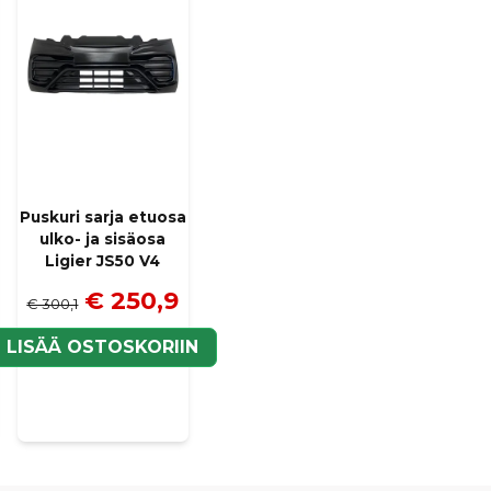
Puskuri sarja etuosa
ulko- ja sisäosa
Ligier JS50 V4
€ 250,9
€ 300,1
N
LISÄÄ OSTOSKORIIN