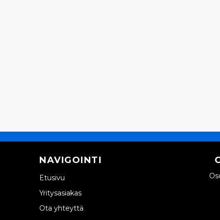
NAVIGOINTI
Oso
Etusivu
Yritysasiakas
Ota yhteyttä