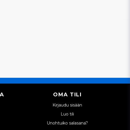
IA
OMA TILI
Kirjaudu sisään
Luo tili
Unohtuiko salasana?