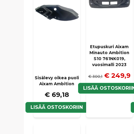
Etupuskuri Aixam
Minauto Ambition
S10 761NK019,
vuosimalli 2023
€ 249,9
€ 300,1
Sisälevy oikea puoli
Aixam Ambition
LISÄÄ OSTOSKORII
€ 69,18
LISÄÄ OSTOSKORIIN