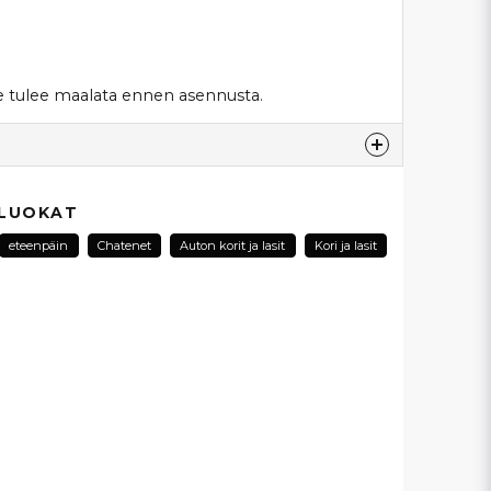
 tulee maalata ennen asennusta.
esta...
 LUOKAT
eteenpäin
Chatenet
Auton korit ja lasit
Kori ja lasit
email
Sähköpostiosoite
ysymykseni