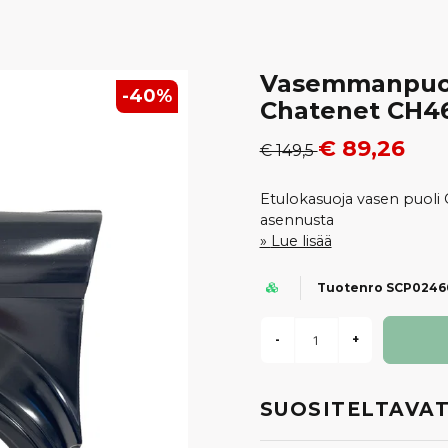
Vasemmanpuol
-
40
%
Chatenet CH4
€ 89,26
€ 149,5
Etulokasuoja vasen puoli
asennusta
Lue lisää
Tuotenro SCP0246
-
+
SUOSITELTAVAT