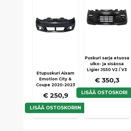
Puskuri sarja etuosa
ulko- ja sisäosa
Ligier JS50 V2 / V3
Etupuskuri Aixam
€ 350,3
Emotion City &
Coupe 2020-2023
LISÄÄ OSTOSKORII
€ 250,9
LISÄÄ OSTOSKORIIN