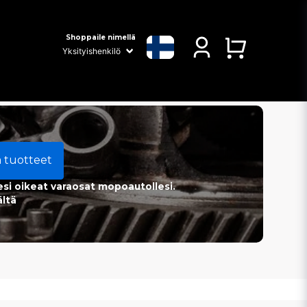
Shoppaile nimellä
a tuotteet
esi oikeat varaosat mopoautollesi.
ältä