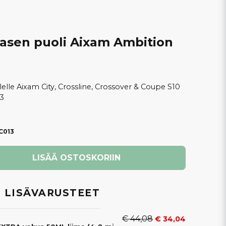
vasen puoli Aixam Ambition
lelle Aixam City, Crossline, Crossover & Coupe S10
3
C013
LISÄÄ OSTOSKORIIN
 LISÄVARUSTEET
€ 44,08
€ 34,04