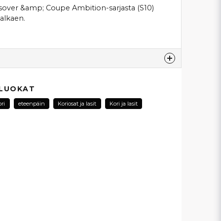
ossover &amp; Coupe Ambition-sarjasta (S10)
alkaen.
esta...
 LUOKAT
ri
eteenpäin
Koriosat ja lasit
Kori ja lasit
email
Sähköpostiosoite
ysymykseni