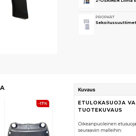
PROPART
Sekoitussuuttimet 
TA
Kuvaus
ETULOKASUOJA VAS
-17%
TUOTEKUVAUS
Oikeanpuoleinen etusuoja 
seuraaviin malleihin: