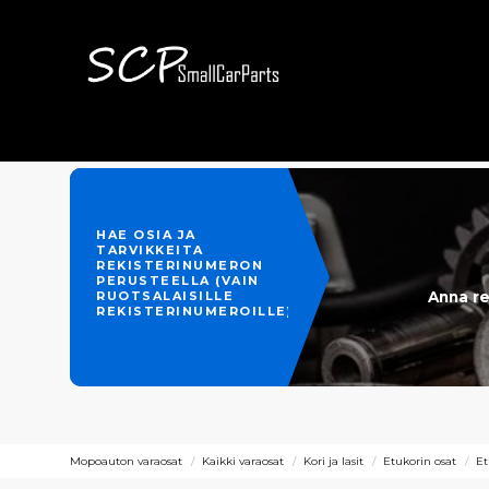
HAE OSIA JA
TARVIKKEITA
REKISTERINUMERON
PERUSTEELLA (VAIN
Anna re
RUOTSALAISILLE
REKISTERINUMEROILLE)
Mopoauton varaosat
Kaikki varaosat
Kori ja lasit
Etukorin osat
Et