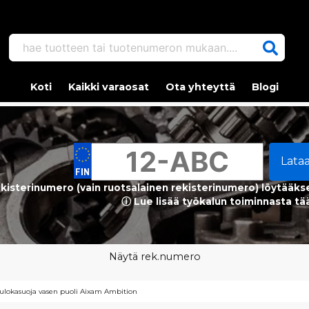
hae tuotteen tai tuotenumeron mukaan....
Koti
Kaikki varaosat
Ota yhteyttä
Blogi
Lata
kisterinumero (vain ruotsalainen rekisterinumero) löytääks
ⓘ Lue lisää työkalun toiminnasta tä
Näytä rek.numero
ulokasuoja vasen puoli Aixam Ambition