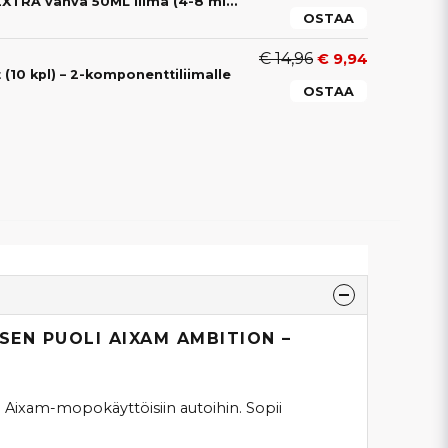
2-OSAINEN Liima EXTRA vahva 50ML liima (4-8 min)
OSTAA
€ 14,96
€ 9,94
(10 kpl) – 2-komponenttiliimalle
OSTAA
EN PUOLI AIXAM AMBITION –
Aixam-mopokäyttöisiin autoihin. Sopii