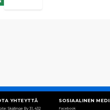
N
OTA YHTEYTTÄ
SOSIAALINEN MED
ite: Skällinge By 31, 432
Facebook