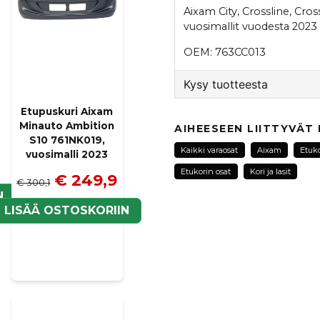
Aixam City, Crossline, Cr
vuosimallit vuodesta 2023 
OEM: 763CC013
Kysy tuotteesta
Etupuskuri Aixam
question
Kysy meiltä tästä tuotte
Minauto Ambition
AIHEESEEN LIITTYVÄT
S10 761NK019,
Kaikki varaosat
Aixam
Etuko
vuosimalli 2023
Etukorin osat
Kori ja lasit
€ 249,9
€ 300,1
name
N
Nimi
LISÄÄ OSTOSKORIIN
Kyllä, voit julkaista k