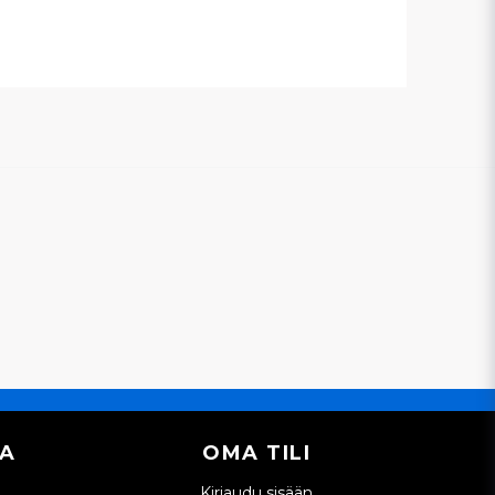
IA
OMA TILI
Kirjaudu sisään