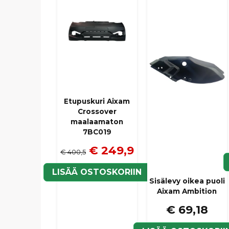
Etupuskuri Aixam
Crossover
maalaamaton
7BC019
€ 249,9
€ 400,5
LISÄÄ OSTOSKORIIN
Sisälevy oikea puoli
Aixam Ambition
€ 69,18