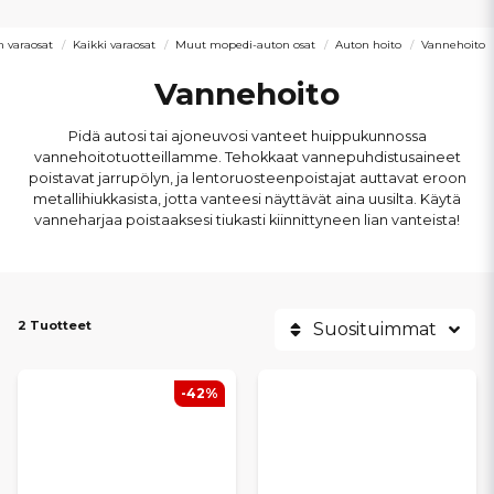
 varaosat
Kaikki varaosat
Muut mopedi-auton osat
Auton hoito
Vannehoito
Vannehoito
Pidä autosi tai ajoneuvosi vanteet huippukunnossa
vannehoitotuotteillamme. Tehokkaat vannepuhdistusaineet
poistavat jarrupölyn, ja lentoruosteenpoistajat auttavat eroon
metallihiukkasista, jotta vanteesi näyttävät aina uusilta. Käytä
vanneharjaa poistaaksesi tiukasti kiinnittyneen lian vanteista!
2 Tuotteet
Suosituimmat
-42%