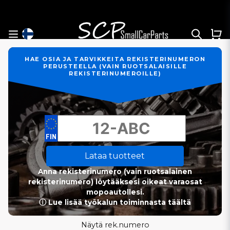
HAE OSIA JA TARVIKKEITA REKISTERINUMERON
PERUSTEELLA (VAIN RUOTSALAISILLE
REKISTERINUMEROILLE)
Lataa tuotteet
Anna rekisterinumero (vain ruotsalainen
rekisterinumero) löytääksesi oikeat varaosat
mopoautollesi.
ⓘ Lue lisää työkalun toiminnasta täältä
Näytä rek.numero