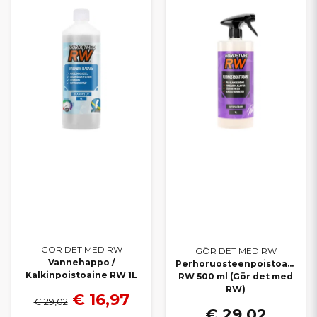
GÖR DET MED RW
GÖR DET MED RW
Vannehappo /
Perhoruosteenpoistoaine
Kalkinpoistoaine RW 1L
RW 500 ml (Gör det med
RW)
€ 16,97
€ 29,02
€ 29,02