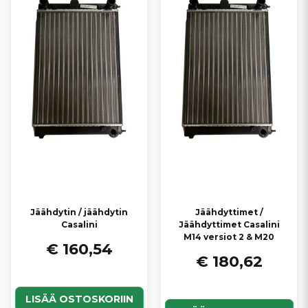
käyttöikää ja varmistat Casalini-mopoautosi häiriöttömän
toiminnan ympäri vuoden. Tarjoamme
nopeat toimitukset
ja
kilpailukykyiset hinnat
, jotta löydät helposti sopivan
jäähdyttimen omaan Casalini-mopoautoosi.
Jäähdytin / jäähdytin
Jäähdyttimet /
Casalini
Jäähdyttimet Casalini
M14 versiot 2 & M20
€ 160,54
€ 180,62
LISÄÄ OSTOSKORIIN