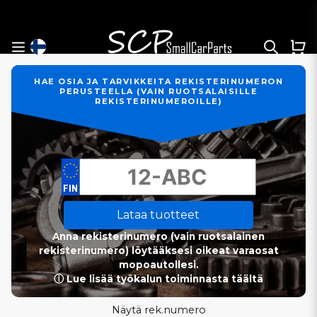
HAE OSIA JA TARVIKKEITA REKISTERINUMERON
PERUSTEELLA (VAIN RUOTSALAISILLE
REKISTERINUMEROILLE)
Lataa tuotteet
Anna rekisterinumero (vain ruotsalainen
rekisterinumero) löytääksesi oikeat varaosat
mopoautollesi.
ⓘ Lue lisää työkalun toiminnasta täältä
Näytä rek.numero