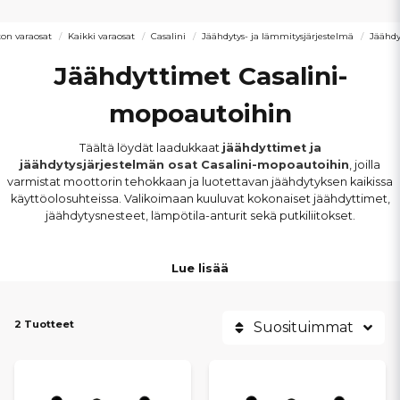
on varaosat
Kaikki varaosat
Casalini
Jäähdytys- ja lämmitysjärjestelmä
Jäähdy
Jäähdyttimet Casalini-
mopoautoihin
Täältä löydät laadukkaat
jäähdyttimet ja
jäähdytysjärjestelmän osat Casalini-mopoautoihin
, joilla
varmistat moottorin tehokkaan ja luotettavan jäähdytyksen kaikissa
käyttöolosuhteissa. Valikoimaan kuuluvat kokonaiset jäähdyttimet,
jäähdytysnesteet, lämpötila-anturit sekä putkiliitokset.
Osat sopivat
muun muassa Casalini M20, M14, M12, M10, Ydea
Lue lisää
ja Sulky -malleihin
. Kaikki komponentit on valittu täsmällisen
istuvuuden ja luotettavan lämmönsiirron varmistamiseksi, jotta
moottori säilyttää oikean käyttölämpötilan.
2 Tuotteet
Suosituimmat
Viallinen tai tukkeutunut jäähdytin voi johtaa ylikuumenemiseen ja
moottorin ennenaikaiseen kulumiseen. Oikeilla
jäähdytyskomponenteilla vähennät rasitusta, pidennät moottorin