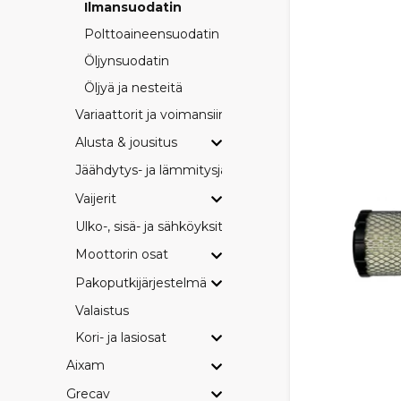
Ilmansuodatin
Polttoaineensuodatin
Öljynsuodatin
Öljyä ja nesteitä
Variaattorit ja voimansiirto
Alusta & jousitus
Jäähdytys- ja lämmitysjärjestelmä
Vaijerit
Ulko-, sisä- ja sähköyksityiskohdat
Moottorin osat
Pakoputkijärjestelmä
Valaistus
Kori- ja lasiosat
Aixam
Grecav