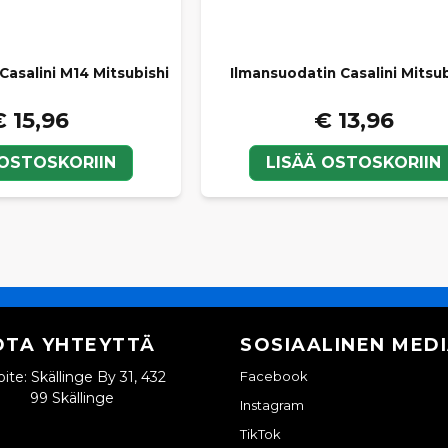
Casalini M14 Mitsubishi
Ilmansuodatin Casalini Mitsub
€ 15,96
€ 13,96
 OSTOSKORIIN
LISÄÄ OSTOSKORIIN
OTA YHTEYTTÄ
SOSIAALINEN MED
ite: Skällinge By 31, 432
Facebook
99 Skällinge
Instagram
TikTok