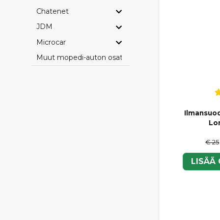
Chatenet
JDM
Microcar
Muut mopedi-auton osat
Ilmansuod
Lo
€ 25
LISÄÄ