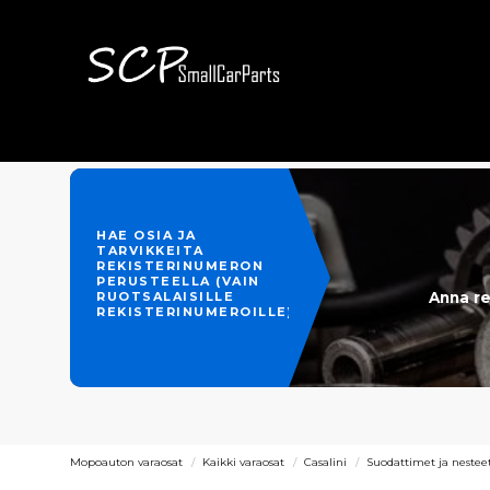
HAE OSIA JA
TARVIKKEITA
REKISTERINUMERON
PERUSTEELLA (VAIN
Anna re
RUOTSALAISILLE
REKISTERINUMEROILLE)
Mopoauton varaosat
Kaikki varaosat
Casalini
Suodattimet ja nestee