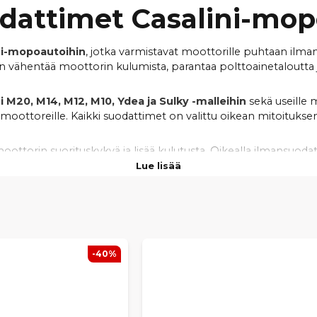
dattimet Casalini-mop
ni-mopoautoihin
, jotka varmistavat moottorille puhtaan ilman
 vähentää moottorin kulumista, parantaa polttoainetaloutta ja
M20, M14, M12, M10, Ydea ja Sulky -malleihin
sekä useille 
ottoreille. Kaikki suodattimet on valittu oikean mitoituksen 
oottorin suorituskykyä ja lisää kulutusta. Oikealla ilmansuod
eat toimitukset
ja
kilpailukykyiset hinnat
, jotta löydät he
Lue lisää
mopoautoosi.
-40%