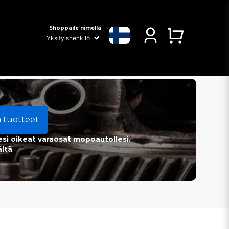
Shoppaile nimellä
a tuotteet
esi oikeat varaosat mopoautollesi.
ältä