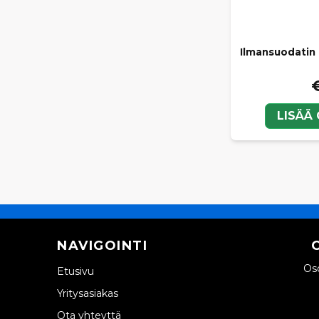
Ilmansuodatin 
LISÄÄ
NAVIGOINTI
Oso
Etusivu
Yritysasiakas
Ota yhteyttä