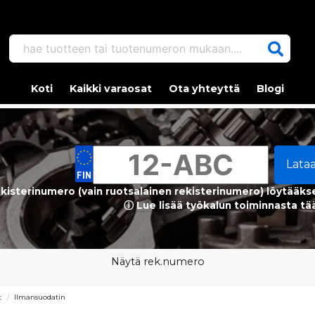
hae tuotteen tai tuotenumeron mukaan....
Koti
Kaikki varaosat
Ota yhteyttä
Blogi
Lata
kisterinumero (vain ruotsalainen rekisterinumero) löytääks
ⓘ Lue lisää työkalun toiminnasta tä
Näytä rek.numero
t
Ilmansuodatin