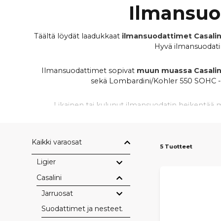
Ilmansuo
Täältä löydät laadukkaat
ilmansuodattimet Casali
Hyvä ilmansuodatin
Ilmansuodattimet sopivat
muun muassa Casalini 
sekä Lombardini/Kohler 550 SOHC -mo
Likainen tai kulunut ilmansuodatin heikentää m
luotettavana ja käyttövarmana. Tarjoamme
nop
Kaikki varaosat
5 Tuotteet
Ligier
Casalini
Jarruosat
Suodattimet ja nesteet