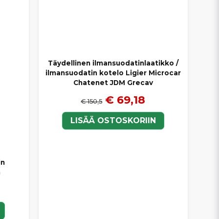
Täydellinen ilmansuodatinlaatikko /
ilmansuodatin kotelo Ligier Microcar
Chatenet JDM Grecav
€ 69,18
€ 150,5
LISÄÄ OSTOSKORIIN
in
n