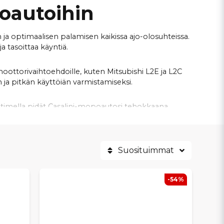
oautoihin
 ja optimaalisen palamisen kaikissa ajo-olosuhteissa.
 tasoittaa käyntiä.
moottorivaihtoehdoille, kuten Mitsubishi L2E ja L2C
ja pitkän käyttöiän varmistamiseksi.
attimella pidät Casalini-mopoautosi tehokkaana,
lposti sopivan ilmansuodattimen omaan Casalini-
Suosituimmat
-54%