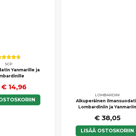
SCP
atin Yanmarille ja
mbardinille
€ 14,96
LOMBARDINI
 OSTOSKORIIN
Alkuperäinen ilmansuodat
Lombardiniin ja Yanmarii
€ 38,05
LISÄÄ OSTOSKORIIN