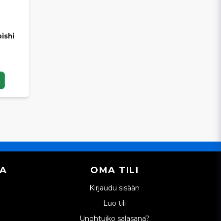
ishi
IA
OMA TILI
Kirjaudu sisään
Luo tili
Unohtuiko salasana?