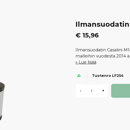
Ilmansuodatin 
€ 15,96
Ilmansuodatin Casalini M14
malleihin vuodesta 2014 a
Lue lisää
Tuotenro LF254
-
+