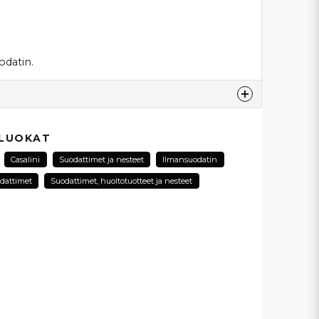
datin.
esta...
 LUOKAT
Casalini
Suodattimet ja nesteet
Ilmansuodatin
dattimet
Suodattimet, huoltotuotteet ja nesteet
email
Sähköpostiosoite
ysymykseni