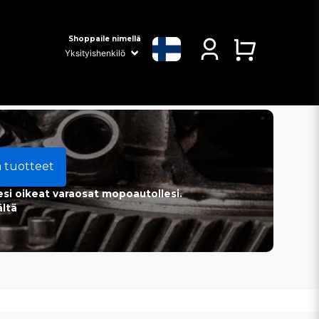
Shoppaile nimellä
a tuotteet
esi oikeat varaosat mopoautollesi.
ältä