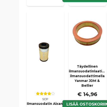
Täydellinen
ilmansuodatinlaatikk
ilmansuodattimella
Yanmar JDM &
Bellier
€ 14,96
SCP
Ilmansuodatin Aixam
LISÄÄ OSTOSKORII