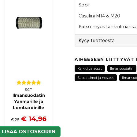
Sopii:
Casalini M14 & M20
Katso myös
tämä
ilmansuo
Kysy tuotteesta
question
Kysy meiltä tästä tuotte
AIHEESEEN LIITTYVÄT
Kaikki varaosat
Ilmansuodatin
Suodattimet ja nesteet
Ilmansuo
o
name
Nimi
SCP
Ilmansuodatin
Yanmarille ja
Lombardinille
Kyllä, voit julkaista k
€ 14,96
€ 25
LISÄÄ OSTOSKORIIN
N