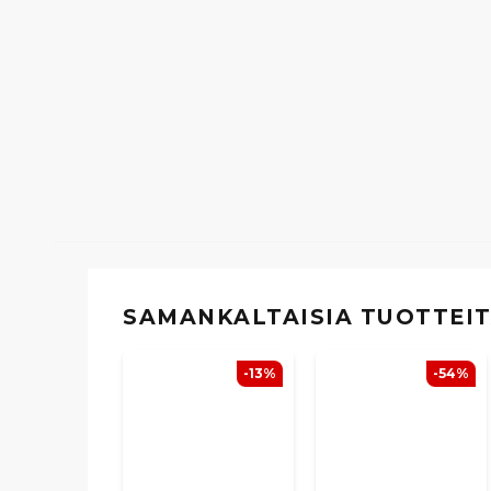
SAMANKALTAISIA ​​TUOTTEI
-13%
-54%