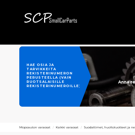
HAE OSIA JA
TARVIKKEITA
REKISTERINUMERON
PERUSTEELLA (VAIN
Anna re
RUOTSALAISILLE
REKISTERINUMEROILLE)
Mopoauton varaosat
Kaikki varaosat
Suodattimet, huoltotuotteet ja ne