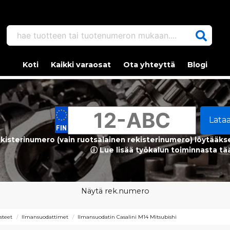
hae tuotteen tai tuotenumeron mukaan....
Koti
Kaikki varaosat
Ota yhteyttä
Blogi
Lata
kisterinumero (vain ruotsalainen rekisterinumero) löytääks
ⓘ Lue lisää työkalun toiminnasta tä
Näytä rek.numero
steet
Ilmansuodattimet
Ilmansuodatin Casalini M14 Mitsubishi