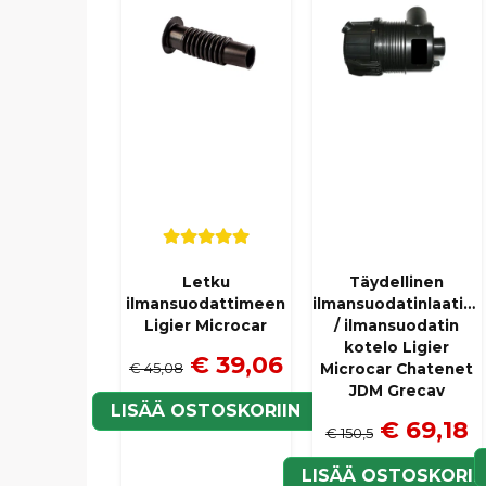
Letku
Täydellinen
ilmansuodattimeen
ilmansuodatinlaatikk
Ligier Microcar
/ ilmansuodatin
kotelo Ligier
€ 39,06
€ 45,08
Microcar Chatenet
JDM Grecav
LISÄÄ OSTOSKORIIN
€ 69,18
€ 150,5
LISÄÄ OSTOSKORII