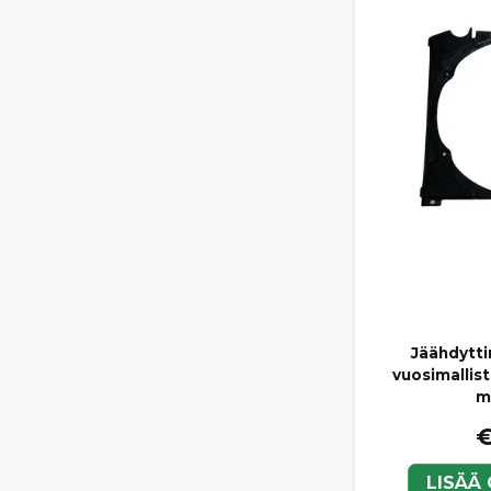
Jäähdytt
vuosimallis
m
€
LISÄÄ