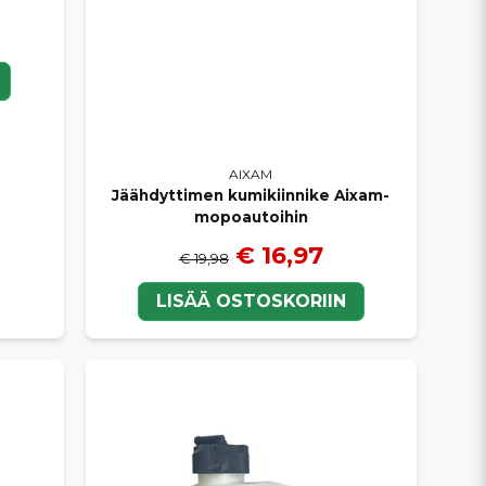
AIXAM
Jäähdyttimen kumikiinnike Aixam-
mopoautoihin
€ 16,97
€ 19,98
LISÄÄ OSTOSKORIIN