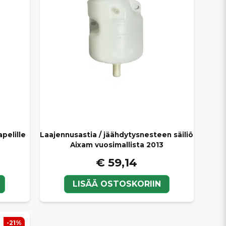
apelille
Laajennusastia / jäähdytysnesteen säiliö
Aixam vuosimallista 2013
€ 59,14
LISÄÄ OSTOSKORIIN
-21%