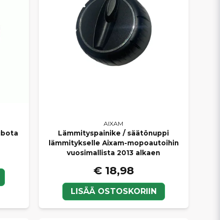
AIXAM
ubota
Lämmityspainike / säätönuppi
lämmitykselle Aixam-mopoautoihin
vuosimallista 2013 alkaen
€ 18,98
LISÄÄ OSTOSKORIIN