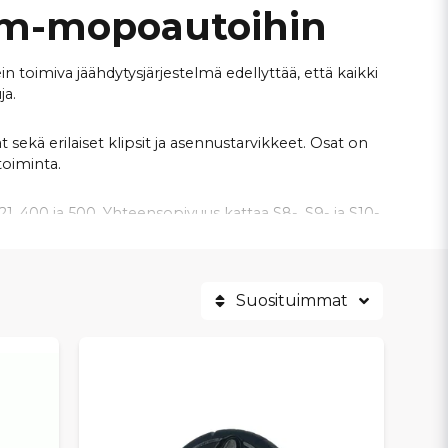
xam-mopoautoihin
 toimiva jäähdytysjärjestelmä edellyttää, että kaikki
ja.
sekä erilaiset klipsit ja asennustarvikkeet. Osat on
toiminta.
21, 400 ja 500. Yhteensopivuus kattaa S8-, S9- ja S10-
orin ylikuumenemista. Oikea-aikainen vaihto parantaa
Suosituimmat
ita.
ikeat tarvikkeet Aixam-mopoautoosi. Mallikohtaiset