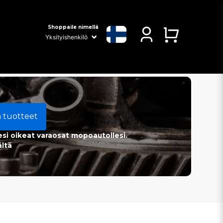
Shoppaile nimellä
a tuotteet
esi oikeat varaosat mopoautollesi.
ältä