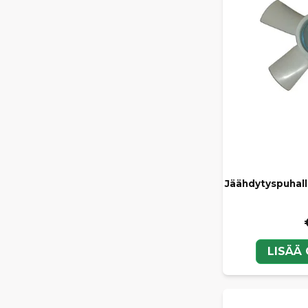
Jäähdytyspuhal
LISÄÄ