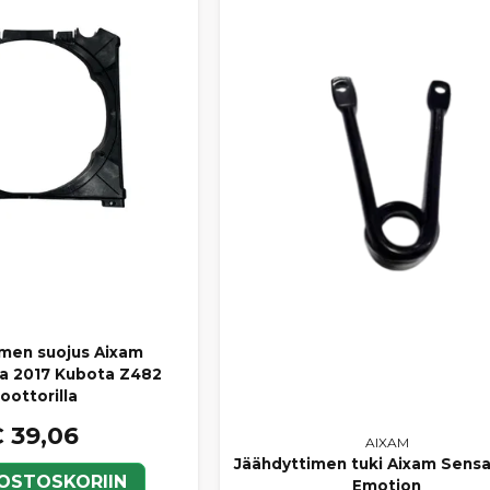
imen suojus Aixam
ta 2017 Kubota Z482
oottorilla
 39,06
AIXAM
Jäähdyttimen tuki Aixam Sensa
 OSTOSKORIIN
Emotion