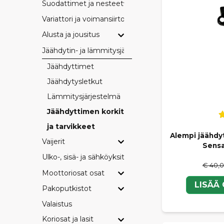
Suodattimet ja nesteet
Variattori ja voimansiirto
Alusta ja jousitus
Jäähdytin- ja lämmitysjärjestelmät
Jäähdyttimet
Jäähdytysletkut
Lämmitysjärjestelmä
Jäähdyttimen korkit
ja tarvikkeet
Alempi jäähdy
Vaijerit
Sensa
Ulko-, sisä- ja sähköyksityiskohdat
€ 40,
Moottoriosat osat
LISÄÄ
Pakoputkistot
Valaistus
Koriosat ja lasit