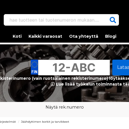
hae tuotteen tai tuotenumeron mukaan....
Koti
Kaikki varaosat
Ota yhteyttä
Blogi
Lata
kisterinumero (vain ruotsalainen rekisterinumero) löytääks
ⓘ Lue lisää työkalun toiminnasta tä
Näytä rek.numero
ärjestelmät
Jäähdyttimen korkit ja tarvikkeet