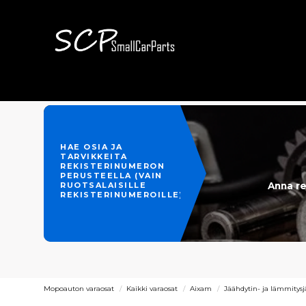
HAE OSIA JA
TARVIKKEITA
REKISTERINUMERON
PERUSTEELLA (VAIN
Anna re
RUOTSALAISILLE
REKISTERINUMEROILLE)
Mopoauton varaosat
Kaikki varaosat
Aixam
Jäähdytin- ja lämmitysj