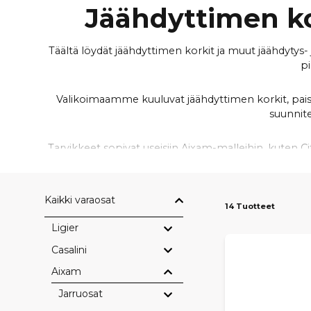
Jäähdyttimen ko
Täältä löydät jäähdyttimen korkit ja muut jäähdytys-
pi
Valikoimaamme kuuluvat jäähdyttimen korkit, paisunt
suunnite
Tarvikkeet sopivat useisiin Aixam-malleihin, kuten Ci
Viallinen jäähdyttimen korkki tai vaurioitunut pais
Kaikki varaosat
14 Tuotteet
jär
Ligier
Olipa kyse yksittäisen jäähdyttimen korkin vaihdo
Casalini
Aixam
Jarruosat