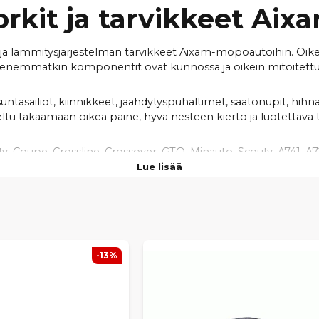
rkit ja tarvikkeet Ai
 ja lämmitysjärjestelmän tarvikkeet Aixam-mopoautoihin. Oikein
enemmätkin komponentit ovat kunnossa ja oikein mitoitettu
asäiliöt, kiinnikkeet, jäähdytyspuhaltimet, säätönupit, hihnat 
ltu takaamaan oikea paine, hyvä nesteen kierto ja luotettava 
ty, Coupe, Crossline, Crossover, GTO, Minauto, Scouty, A741, A7
sarjat.
Lue lisää
untasäiliö voi aiheuttaa jäähdytysnesteen häviämistä ja moott
jestelmän toimintavarmuutta ja ehkäisee vakavia moottorivaurio
sta tai koko jäähdytysjärjestelmän huollosta, löydät meiltä o
-13%
tuotteet ja nopea toimitus tekevät huollosta helppoa ja turva