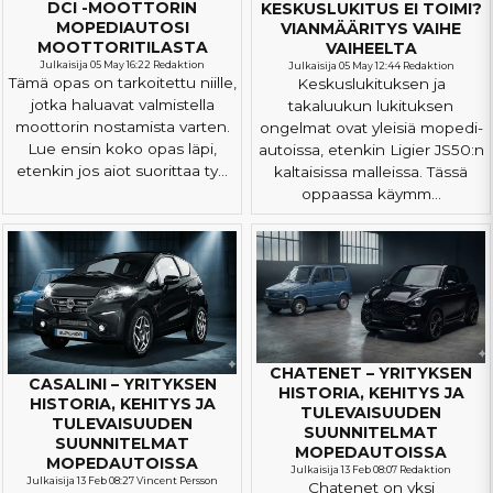
DCI -MOOTTORIN
KESKUSLUKITUS EI TOIMI?
MOPEDIAUTOSI
VIANMÄÄRITYS VAIHE
MOOTTORITILASTA
VAIHEELTA
Julkaisija 05 May 16:22 Redaktion
Julkaisija 05 May 12:44 Redaktion
Tämä opas on tarkoitettu niille,
Keskuslukituksen ja
jotka haluavat valmistella
takaluukun lukituksen
moottorin nostamista varten.
ongelmat ovat yleisiä mopedi-
Lue ensin koko opas läpi,
autoissa, etenkin Ligier JS50:n
etenkin jos aiot suorittaa ty...
kaltaisissa malleissa. Tässä
oppaassa käymm...
CHATENET – YRITYKSEN
CASALINI – YRITYKSEN
HISTORIA, KEHITYS JA
HISTORIA, KEHITYS JA
TULEVAISUUDEN
TULEVAISUUDEN
SUUNNITELMAT
SUUNNITELMAT
MOPEDAUTOISSA
MOPEDAUTOISSA
Julkaisija 13 Feb 08:07 Redaktion
Julkaisija 13 Feb 08:27 Vincent Persson
Chatenet on yksi