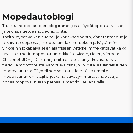
Mopedautoblogi
Tutustu mopediautojen blogiimme, josta löydät oppaita, vinkkejä
ja teknistä tietoa mopediautoista.
Täältä löydät kaiken huolto- ja korjausoppaista, vianetsintäapua ja
teknisiä tietoja ostajan oppaisiin, lakimuutoksiin ja käytännön
vinkkeihin jokapäiväiseen ajamiseen. Artikkelimme kattavat kaikki
tavalliset mallit mopovaunumerkkeiltä Aixam, Ligier, Microcar,
Chatenet, JDM ja Casalini, ja niitä päivitetään jatkuvasti uusilla
tiedoilla moottoreista, varoitusvaloista, huollosta ja tulevaisuuden
mopovaunuista. Täydellinen sekä uusille että kokeneille
mopovaunun omistajille, jotka haluavat ymmärtää, huoltaa ja
hoitaa mopovaunuaan parhaalla mahdollisella tavalla.