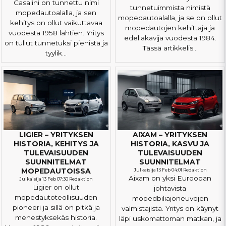
Casalini on tunnettu nimi
tunnetuimmista nimistä
mopedautoalalla, ja sen
mopedautoalalla, ja se on ollut
kehitys on ollut vaikuttavaa
mopedautojen kehittäjä ja
vuodesta 1958 lähtien. Yritys
edelläkävijä vuodesta 1984.
on tullut tunnetuksi pienistä ja
Tässä artikkelis...
tyylik...
LIGIER – YRITYKSEN
AIXAM – YRITYKSEN
HISTORIA, KEHITYS JA
HISTORIA, KASVU JA
TULEVAISUUDEN
TULEVAISUUDEN
SUUNNITELMAT
SUUNNITELMAT
MOPEDAUTOISSA
Julkaisija 13 Feb 04:01 Redaktion
Aixam on yksi Euroopan
Julkaisija 13 Feb 07:30 Redaktion
Ligier on ollut
johtavista
mopedautoteollisuuden
mopedbiliajoneuvojen
pioneeri ja sillä on pitkä ja
valmistajista. Yritys on käynyt
menestyksekäs historia.
läpi uskomattoman matkan, ja