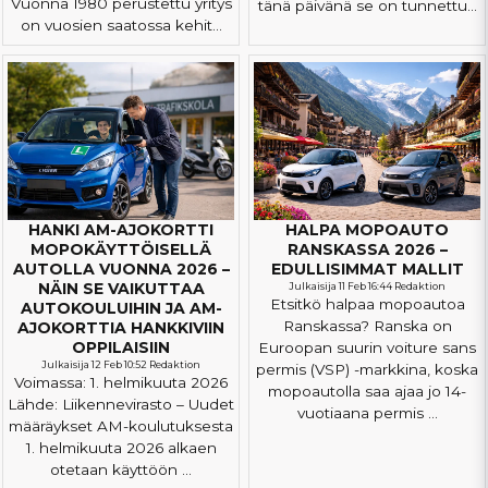
Vuonna 1980 perustettu yritys
tänä päivänä se on tunnettu...
on vuosien saatossa kehit...
HANKI AM-AJOKORTTI
HALPA MOPOAUTO
MOPOKÄYTTÖISELLÄ
RANSKASSA 2026 –
AUTOLLA VUONNA 2026 –
EDULLISIMMAT MALLIT
NÄIN SE VAIKUTTAA
Julkaisija 11 Feb 16:44 Redaktion
Etsitkö halpaa mopoautoa
AUTOKOULUIHIN JA AM-
Ranskassa? Ranska on
AJOKORTTIA HANKKIVIIN
OPPILAISIIN
Euroopan suurin voiture sans
Julkaisija 12 Feb 10:52 Redaktion
permis (VSP) -markkina, koska
Voimassa: 1. helmikuuta 2026
mopoautolla saa ajaa jo 14-
Lähde: Liikennevirasto – Uudet
vuotiaana permis ...
määräykset AM-koulutuksesta
1. helmikuuta 2026 alkaen
otetaan käyttöön ...