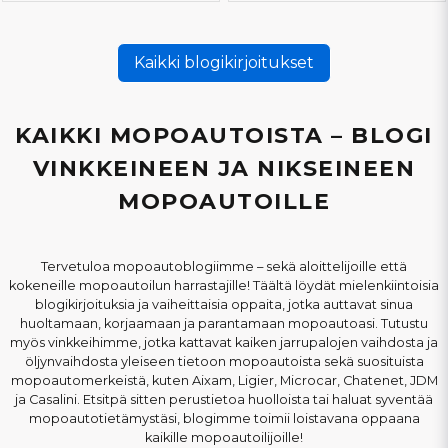
Kaikki blogikirjoitukset
KAIKKI MOPOAUTOISTA – BLOGI
VINKKEINEEN JA NIKSEINEEN
MOPOAUTOILLE
Tervetuloa mopoautoblogiimme – sekä aloittelijoille että
kokeneille mopoautoilun harrastajille! Täältä löydät mielenkiintoisia
blogikirjoituksia ja vaiheittaisia oppaita, jotka auttavat sinua
huoltamaan, korjaamaan ja parantamaan mopoautoasi. Tutustu
myös vinkkeihimme, jotka kattavat kaiken jarrupalojen vaihdosta ja
öljynvaihdosta yleiseen tietoon mopoautoista sekä suosituista
mopoautomerkeistä, kuten Aixam, Ligier, Microcar, Chatenet, JDM
ja Casalini. Etsitpä sitten perustietoa huolloista tai haluat syventää
mopoautotietämystäsi, blogimme toimii loistavana oppaana
kaikille mopoautoilijoille!