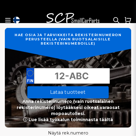
HAE OSIA JA TARVIKKEITA REKISTERINUMERON
PERUSTEELLA (VAIN RUOTSALAISILLE
REKISTERINUMEROILLE)
Lataa tuotteet
Anna rekisterinumero (vain ruotsalainen
rekisterinumero) löytääksesi oikeat varaosat
mopoautollesi.
ⓘ Lue lisää työkalun toiminnasta täältä
Näytä rek.numero