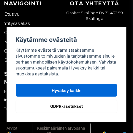
NAVIGOINTI
OTA YHTEYTTÄ
Osoite: Skällinge By 31, 432 99
Etusivu
Skällinge
Yritysasiakas
Ota yhteyttä
Käytämme evästeitä
Meistä
Käytämme evästeitä varmistaaksemme
Ostoehdot
sivustomme toimivuuden ja tarjotaksemme sinulle
Blogi
parhaan mahdollisen käyttökokemuksen. Vahvista
suostumuksesi painamalla Hyväksy kaikki tai
SOSIAALINEN
OMA TILI
muokkaa asetuksista.
MEDIA
Kirjaudu sisään
Hyväksy kaikki
Facebook
Luo tili
Instagram
Unohtuiko salasana?
GDPR-asetukset
TikTok