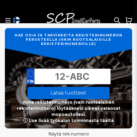
HAE OSIA JA TARVIKKEITA REKISTERINUMERON
PERUSTEELLA (VAIN RUOTSALAISILLE
REKISTERINUMEROILLE)
Lataa tuotteet
Anna rekisterinumero (vain ruotsalainen
rekisterinumero) löytääksesi oikeat varaosat
mopoautollesi.
ⓘ Lue lisää työkalun toiminnasta täältä
Näytä rek.numero