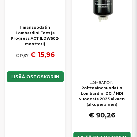
Ilmansuodatin
Lombardini Focs ja
Progress ACT (LDW502-
moottori)
€ 15,96
€ 17,97
LISÄÄ OSTOSKORIIN
LOMBARDINI
Polttoainesuodatin
Lombardini DCI / HDI
vuodesta 2023 alkaen
(alkuperäinen)
€ 90,26