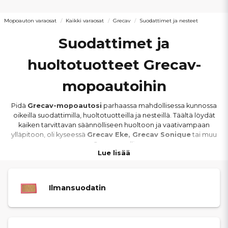
Mopoauton varaosat
Kaikki varaosat
Grecav
Suodattimet ja nesteet
Suodattimet ja
huoltotuotteet Grecav-
mopoautoihin
Pidä
Grecav-mopoautosi
parhaassa mahdollisessa kunnossa
oikeilla suodattimilla, huoltotuotteilla ja nesteillä. Täältä löydät
kaiken tarvittavan säännölliseen huoltoon ja vaativampaan
ylläpitoon, oli kyseessä
Grecav Eke, Grecav Sonique
tai muu
Grecav-malli.
Lue lisää
Valikoimaan kuuluvat muun muassa
ilmansuodattimet,
öljynsuodattimet, polttoainesuodattimet
, sekä
Ilmansuodatin
moottoriöljyt, vaihteistoöljyt, jäähdytysnesteet,
pesunesteet ja jarrunesteet
. Nämä tuotteet ovat keskeisiä
moottorin tehokkaan toiminnan, pitkän käyttöiän ja turvallisen
ajokokemuksen varmistamiseksi kaikissa sääolosuhteissa.