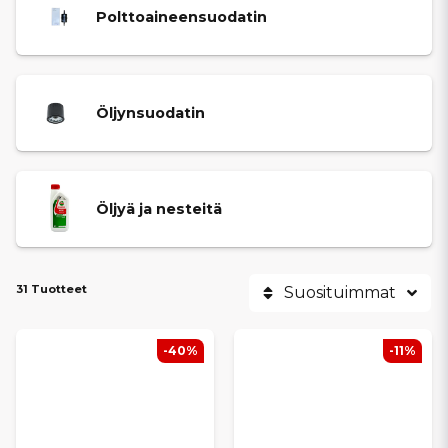
Polttoaineensuodatin
Kaikki tuotteet on valittu vastaamaan Grecavin teknisiä vaatimuksia
ja takaamaan oikeat spesifikaatiot sekä luotettavan
yhteensopivuuden. Suodattimien ja nesteiden vaihtaminen
oikeissa huoltoväleissä auttaa mopoautoa käymään tasaisesti,
käynnistymään vaivattomasti ja vähentää kulumisen sekä
Öljynsuodatin
yllättävien vikojen riskiä.
Öljyä ja nesteitä
31 Tuotteet
Suosituimmat
-40%
-11%