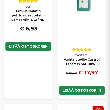
SCP
Letkusuodatin
polttoainesuodatin
Lombardini DCI / HDI
€ 6,93
LISÄÄ OSTOSKORIIN
CASTROL
Vaihteistoöljy Castrol
Transmax SAE 80W90
€ 17,97
€ 19,98
LISÄÄ OSTOSKORIIN
-29%