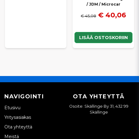
/ JDM / Microcar
€ 40,06
€ 45,08
LISÄÄ OSTOSKORIIN
NAVIGOINTI
OTA YHTEYTTÄ
Osoite: Skällinge By 31, 432 99
Etusivu
Skällinge
Yritysasiakas
Ota yhteyttä
Meistä