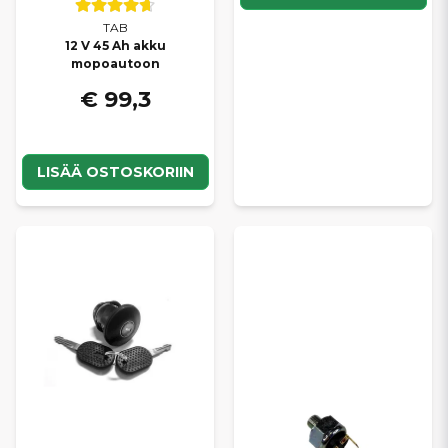
TAB
12 V 45 Ah akku
mopoautoon
€ 99,3
LISÄÄ OSTOSKORIIN