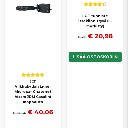
LGF-tunniste
itsekiinnittyvä (E-
merkitty)
€ 20,98
€ 26
LISÄÄ OSTOSKORIIN
SCP
Vilkkukytkin Ligier
Microcar Chatenet
Aixam JDM Casalini
mopoauto
€ 40,06
€ 60,14