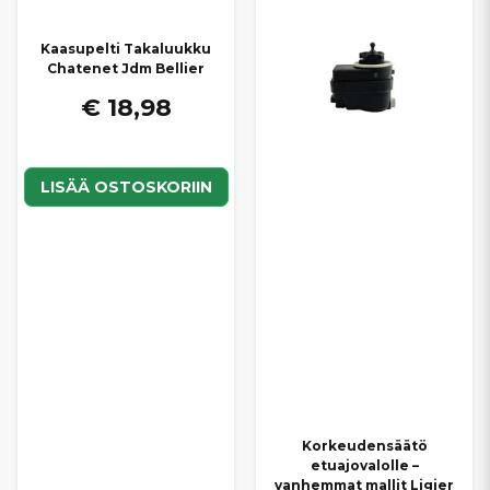
Kaasupelti Takaluukku
Chatenet Jdm Bellier
€ 18,98
LISÄÄ OSTOSKORIIN
Korkeudensäätö
etuajovalolle –
vanhemmat mallit Ligier