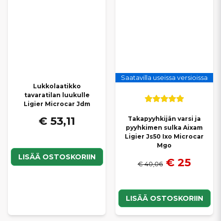
Saatavilla useissa versioissa
Lukkolaatikko
tavaratilan luukulle
Ligier Microcar Jdm
€ 53,11
Takapyyhkijän varsi ja
pyyhkimen sulka Aixam
Ligier Js50 Ixo Microcar
Mgo
LISÄÄ OSTOSKORIIN
€ 25
€ 40,06
LISÄÄ OSTOSKORIIN