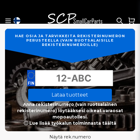
HAE OSIA JA TARVIKKEITA REKISTERINUMERON
PERUSTEELLA (VAIN RUOTSALAISILLE
REKISTERINUMEROILLE)
Lataa tuotteet
Anna rekisterinumero (vain ruotsalainen
rekisterinumero) löytääksesi oikeat varaosat
mopoautollesi.
ⓘ Lue lisää työkalun toiminnasta täältä
Näytä rek.numero