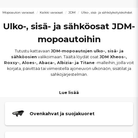
Mopoauton varaosat
Kaikki varaosat
JDM
Ulko-, sisä- ja sähköyksityiskohdat
Ulko-, sisä- ja sähköosat JDM-
mopoautoihin
Tutustu kattavaan
JDM-mopoautojen ulko-, sisä- ja
sähköosien
valikoimaan. Täältä löydät osat
JDM Xheos-,
Roxsy-, Aloes-, Abaca-, Albizia- ja Titane
-malleihin, joilla voit
korjata, päivittää tai viimeistellä ajoneuvon ulkonäön, sisätilat ja
sähköjärjestelmän.
Valikoima sisältää muun muassa
ovenkahvat, lukot, taustapeilit,
Lue lisää
suojakuoret, ikkunannostimet, pyyhkijänsulat, kaasujouset
sekä
kytkimet, hallintalaitteet, sulakkeet ja muut
sähkökomponentit
. Laadukkaat osat varmistavat oikean
toiminnan, hyvän käyttömukavuuden ja ajoturvallisuuden
Ovenkahvat ja suojakuoret
päivittäisessä käytössä.
Kuluneet tai vialliset ulko-, sisä- tai sähköosat voivat heikentää